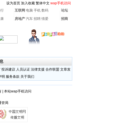
设为首页
加入收藏
繁体中文
wap手机访问
银行
互联网
电脑
手机
数码
论坛
健康
房地产
汽车
招聘
情爱
招商
息
有
投诉建议
人员认证
法律支援
合作联盟
文章发
声明
服务条款
关于我们
有
|
本站wap手机访问
通管局