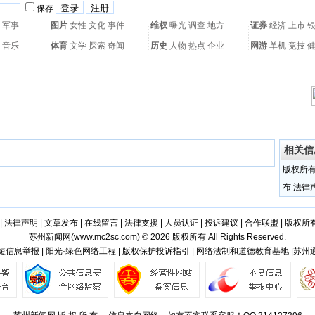
保存
军事
图片
女性
文化
事件
维权
曝光
调查
地方
证券
经济
上市
音乐
体育
文学
探索
奇闻
历史
人物
热点
企业
网游
单机
竞技
热门搜索：
网页游戏
火箭球赛
热门音乐
2011世界杯
亚运会
黄海军演
相关信
版权所
布
法律
|
法律声明
|
文章发布
|
在线留言
|
法律支援
|
人员认证
|
投诉建议
|
合作联盟
|
版权所
苏州新闻网(
www.mc2sc.com
) © 2026 版权所有 All Rights Reserved.
短信息举报 | 阳光·绿色网络工程 | 版权保护投诉指引 | 网络法制和道德教育基地 |苏州