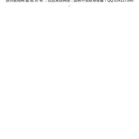
苏州新闻网 版 权 所 有 ，信息来自网络，如有不实联系客服！QQ:314127396
#