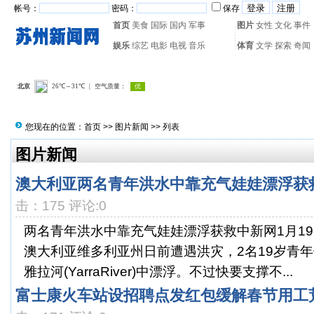
帐号：
密码：
保存
首页
美食
国际
国内
军事
图片
女性
文化
事件
娱乐
综艺
电影
电视
音乐
体育
文学
探索
奇闻
热门搜索：
网页游戏
火箭
您现在的位置：
首页
>>
图片新闻
>> 列表
图片新闻
澳大利亚两名青年洪水中靠充气娃娃漂浮获救
击：175 评论:0
两名青年洪水中靠充气娃娃漂浮获救中新网1月1
澳大利亚维多利亚州日前遭遇洪灾，2名19岁青
雅拉河(YarraRiver)中漂浮。不过快要支撑不...
富士康火车站设招聘点发红包缓解春节用工荒