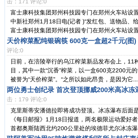
击：171 评论:0
富士康科技集团郑州科技园专门在郑州火车站设置
中新社郑州1月18日电(记者 )“发红包、送物品、
富士康科技集团郑州科技园专门在郑州火车站设置.
天价榨菜配纯银碗筷 600克一盒超2千元(图)
评论:0
日前，在涪陵举行的乌江榨菜新品发布会上，11
目，其中一款“沉香”榨菜，以一盒600克2200
被誉为“天价榨菜”。“之所以如此昂贵，是因为它...
两位勇士创纪录 首次登顶挪威200米高冰冻
击：179 评论:0
克里斯蒂安潘德拉即将成功登顶。冰冻瀑布后面
《每日邮报》1月18日报道，两名极限运动爱好
首都奥斯陆西北约200公里处的埃德菲尤尔冰冻瀑布