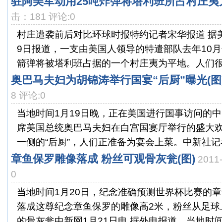
驻阿美军动用25吨炸弹将塔利班所占村庄夷
击：181 评论:0
村庄遭袭前后对比环球时报特约记者宋华报道 据
9日报道，一支由美国人领导的特遣部队去年10月
箭弹将被塔利班占据的一个村庄夷为平地。人们很难
奥巴马夫妇为胡锦涛举行国宴“后厨”曝光(图
8 评论:0
当地时间1月19日晚，正在美国进行国事访问的
席美国总统奥巴马夫妇在白宫国宴厅举行的盛大
一侧的“后厨”，人们正准备为宴会上菜。中新社记者 
章鱼保罗雕像落成 粉丝可观骨灰瓮(图)
2011
0
当地时间1月20日，纪念准确预测世界杯比赛的
落成这尊纪念章鱼保罗的雕像高2米，粉丝从足球
的骨灰瓮中新网1月21日电 据外电报道，当地时间20