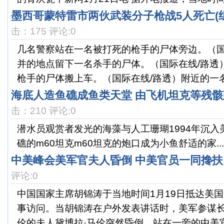
墨西哥蒙特雷市两伙武装分子枪战5人死亡(组
击：175 评论:0
几名警察站在一名被打死的枪手的尸体旁边。（国
并的地点留下一名杀手的尸体。（国际在线/路透
枪手的尸体搬上车。（国际在线/路透）附近的一名居
海底人造鱼礁成鱼类天堂 由飞机坦克等残骸
击：210 评论:0
潜水员观赏者发光的海藻与人工珊瑚1994年沉
礁的m60坦克m60坦克的炮口成为小鱼舒适的家...
中美峰会美军官夫人昏倒 中美官员一同搀扶
评论:0
中国国家主席胡锦涛于当地时间1月19日抵达美
事访问。当胡锦涛在户外发表讲话时，美军参谋长
伦的夫人黛博拉·马伦突然昏倒，站在一旁的中美官员