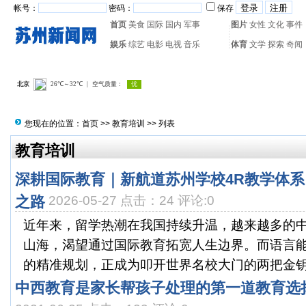
帐号：
密码：
保存
首页
美食
国际
国内
军事
图片
女性
文化
事件
娱乐
综艺
电影
电视
音乐
体育
文学
探索
奇闻
热门搜索：
网页游戏
火箭
您现在的位置：
首页
>>
教育培训
>> 列表
教育培训
深耕国际教育｜新航道苏州学校4R教学体
之路
2026-05-27 点击：24 评论:0
近年来，留学热潮在我国持续升温，越来越多的
山海，渴望通过国际教育拓宽人生边界。而语言
的精准规划，正成为叩开世界名校大门的两把金钥匙
中西教育是家长帮孩子处理的第一道教育选