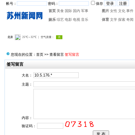
帐号：
密码：
保存
首页
美食
国际
国内
军事
图片
女性
文化
事件
娱乐
综艺
电影
电视
音乐
体育
文学
探索
奇闻
热门搜索：
网页游戏
火箭
您现在的位置：
首页
>>
查看留言
签写留言
签写留言
大名：
主题：
内容：
验证码：