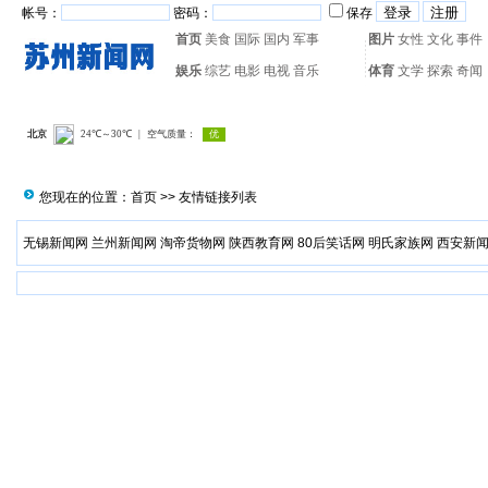
帐号：
密码：
保存
首页
美食
国际
国内
军事
图片
女性
文化
事件
娱乐
综艺
电影
电视
音乐
体育
文学
探索
奇闻
热门搜索：
网页游戏
火箭
您现在的位置：
首页
>> 友情链接列表
无锡新闻网
兰州新闻网
淘帝货物网
陕西教育网
80后笑话网
明氏家族网
西安新