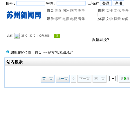
帐号：
密码：
保存
首页
美食
国际
国内
军事
图片
女性
文化
事件
娱乐
综艺
电影
电视
音乐
体育
文学
探索
奇闻
热门搜索：
网页游戏
火箭
您现在的位置：
首页
>> 搜索"浜氳繍浼?"
站内搜索
首 页
上一页
0
下一页
末 页
共
0
条