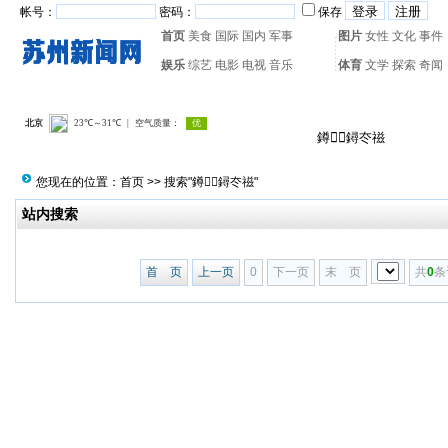
帐号：
密码：
保存
首页
美食
国际
国内
军事
图片
女性
文化
事件
娱乐
综艺
电影
电视
音乐
体育
文学
探索
奇闻
热门搜索：
网页游戏
火箭
您现在的位置：
首页
>> 搜索"鐏鐞冭禌"
站内搜索
首 页
上一页
0
下一页
末 页
共
0
条