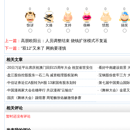
0
0
0
0
0
0
惊讶
欠揍
支持
很棒
愤怒
搞笑
上一篇：
高朋欧阳云：人员调整结束 烧钱扩张模式不复返
下一篇：
“双12”又来了 网购要谨慎
相关文章
·
20日习近平出席庆祝澳门回归15周年大会 祝贺崔世安任
·
看好中南建设前景 
职区长
·
盘江股份控股股东一石二鸟 减资梳理股权架构
·
宝钢股份套牢三方 
·
中信证券近亿A股转为H股 13家国有股东划转
·
第七届中国黄山国际
·
中国漫画家大会在穗举行 共议漫画“云输出”
·
《舞林大会》金星又
·
国庆《舞林大会》踢馆赛 周笔畅张佑赫激情参赛
相关评论
暂时还没有评论