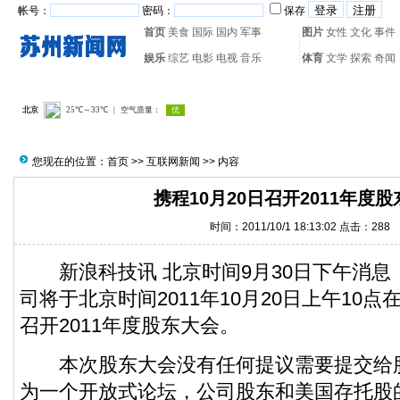
帐号：
密码：
保存
首页
美食
国际
国内
军事
图片
女性
文化
事件
娱乐
综艺
电影
电视
音乐
体育
文学
探索
奇闻
热门搜索：
网页游戏
火箭
您现在的位置：
首页
>>
互联网新闻
>> 内容
携程10月20日召开2011年度
时间：2011/10/1 18:13:02 点击：
288
新浪科技讯 北京时间9月30日下午消息
司将于北京时间2011年10月20日上午10点
召开2011年度股东大会。
本次股东大会没有任何提议需要提交给
为一个开放式论坛，公司股东和美国存托股