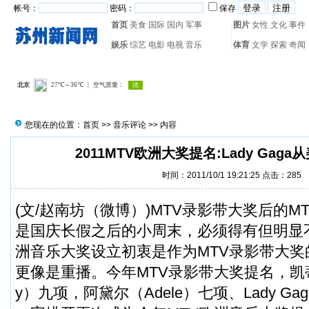
帐号：
密码：
保存
首页
美食
国际
国内
军事
图片
女性
文化
事件
娱乐
综艺
电影
电视
音乐
体育
文学
探索
奇闻
热门搜索：
网页游戏
火箭
您现在的位置：
首页
>>
音乐评论
>> 内容
2011MTV欧洲大奖提名:Lady Gag
时间：2011/10/1 19:21:25 点击：
285
(文/赵南坊（
微博
）)MTV录影带大奖后的M
是国庆长假之后的小周末，必须得有但明显
洲音乐大奖设立初衷是作为MTV录影带大
更像是重播。今年MTV录影带大奖提名，凯蒂·佩
y）九项，阿黛尔（Adele）七项、Lady G