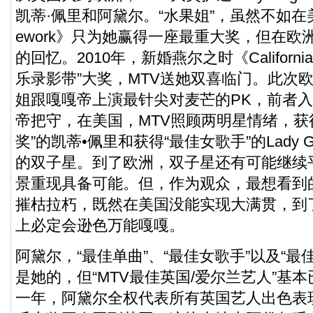
凯蒂·佩里和阿黛尔。“水果姐”，虽然不如在美
ework》只为她赢得一座最重大奖，但在欧
的回忆。2010年，新婚燕尔之时《California
乐录影带”大奖，MTV送她双喜临门。此次欧
姐跟嘎嘎帝上演最针尖对麦芒的PK，前者
帝把守，在美国，MTV照顾两明星情绪，获
奖”的凯蒂•佩里和获得“最佳女歌手”的Lady 
的双子星。到了欧洲，双子星还有可能继续
景重现具备可能。但，作为观众，最想看到
摧枯拉朽，既然在美国没能实现大满贯，到
上必定会逊色万能嘎嘎。
阿黛尔，“最佳单曲”、“最佳女歌手”以及“最
是她的，但“MTV最佳英国/爱尔兰艺人”基本
一年，阿黛尔全权代表所有英国艺人出色表