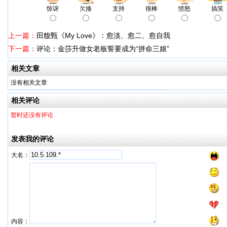
惊讶
欠揍
支持
很棒
愤怒
搞笑
上一篇：
田馥甄《My Love》：愈淡、愈二、愈自我
下一篇：
评论：金莎升做女老板誓要成为“拼命三娘”
相关文章
没有相关文章
相关评论
暂时还没有评论
发表我的评论
大名：
内容：