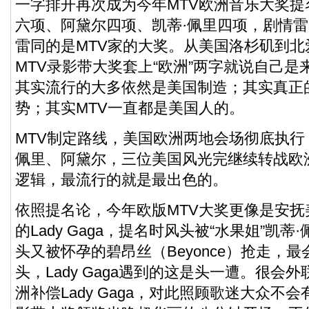
一字排开再次成为今年MTV欧洲音乐大奖提名前
六项、阿黛尔四项、凯蒂·佩里四项，剧情
雷同的是MTV家的大奖。从美国洛杉矶到
MTV录影带大奖套上“欧洲”两字就说自己
其实流行的大多依然是美国制造；其实真正
势；其实MTV一直都是美国人的。
MTV制定路线，美国欧洲两地会场彻底执行，La
佩里、阿黛尔，三位美国风光完继续转战欧
逻辑，最流行的就是最出色的。
依照提名论，今年欧版MTV大奖更像是安抚
的Lady Gaga，提名时风头被“水果姐”凯
头又被怀孕的碧昂丝（Beyonce）抢走，
头，Lady Gaga遇到的这是头一遭。很会
洲补偿Lady Gaga，对此照顾歌迷大众不