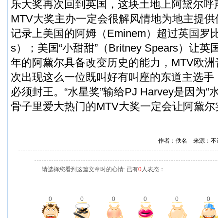
乐大奖再次回到英国，这块土地上阿黛尔呼声胜过
MTV大奖主办一定会很解风情地为地主提
记录上美国的阿姆（Eminem）超过英国罗比（Rob
s）；美国“小甜甜”（Britney Spears
年的阿黛尔具备改变历史的能力，MTV欧
次出现这么一位既叫好有叫座的东道主选手
必须封王。“水星奖”输给PJ Harvey是因为
骨子里爱大热门的MTV大奖一定会让阿黛尔
作者：佚名 来源：不
请选择您看到这篇文章时的心情: 已有
0
人表态：
0
0
0
0
0
0