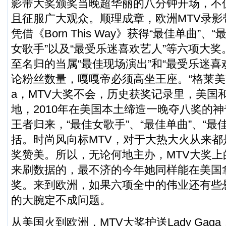
影带大奖颁奖当晚超华丽的八分钟开场，不
且征服广大观众。顺理成章，欧洲MTV录影带大
凭借《Born This Way》获得“最佳单曲”、
女歌手”以及“最受乐迷喜欢艺人”等六项大
至名归的当属“最佳现场演出”和“最受乐迷喜
论粉丝数量，嘎嘎帝必须高坐王座。“格莱美”可
a，MTV大奖不会，历史获奖记录里，美国
地，2010年在美国本土缔造一晚夺八奖的
王者归来，“最佳女歌手”、“最佳单曲”、“最
括。时尚风向标MTV，对于大热大火从来
奖赞美。所以，无论何地主办，MTV大奖上的L
来刷数据的，最不济的今年她同样能在美国拿
奖。来到欧洲，如果六项全中的伟业还有些
的大腕定不成问题。
从美国火到欧洲，MTV大奖护送Lady Ga