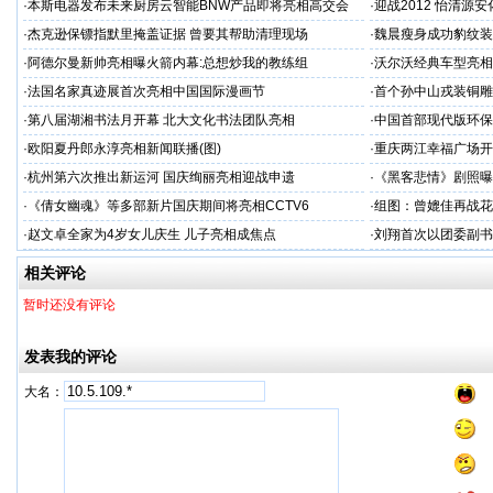
示会
·
本斯电器发布未来厨房云智能BNW产品即将亮相高交会
·
迎战2012 怡清源
·
杰克逊保镖指默里掩盖证据 曾要其帮助清理现场
·
魏晨瘦身成功豹纹装
·
阿德尔曼新帅亮相曝火箭内幕:总想炒我的教练组
·
沃尔沃经典车型亮相
·
法国名家真迹展首次亮相中国国际漫画节
·
首个孙中山戎装铜雕
·
第八届湖湘书法月开幕 北大文化书法团队亮相
·
中国首部现代版环保
·
欧阳夏丹郎永淳亮相新闻联播(图)
·
重庆两江幸福广场开
·
杭州第六次推出新运河 国庆绚丽亮相迎战申遗
·
《黑客悲情》剧照曝
·
《倩女幽魂》等多部新片国庆期间将亮相CCTV6
·
组图：曾媲佳再战花
·
赵文卓全家为4岁女儿庆生 儿子亮相成焦点
·
刘翔首次以团委副书
相关评论
暂时还没有评论
发表我的评论
大名：