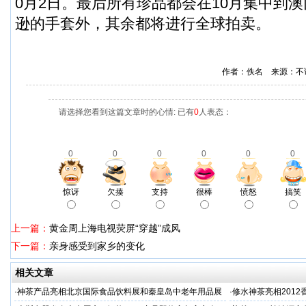
0月2日。最后所有珍品都会在10月集中到澳
逊的手套外，其余都将进行全球拍卖。
作者：佚名 来源：不
请选择您看到这篇文章时的心情: 已有
0
人表态：
0
0
0
0
0
0
惊讶
欠揍
支持
很棒
愤怒
搞笑
上一篇：
黄金周上海电视荧屏“穿越”成风
下一篇：
亲身感受到家乡的变化
相关文章
·
神茶产品亮相北京国际食品饮料展和秦皇岛中老年用品展
·
修水神茶亮相201