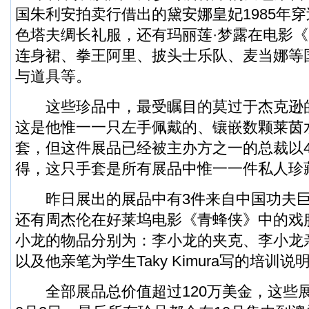
国朱利安拍卖行借出的黛安娜皇妃1985年
色塔夫绸长礼服，还有玛丽莲·梦露在电影
连身裙、拳王阿里、披头士乐队、麦当娜等
与道具等。
这些珍品中，最受瞩目的莫过于杰克逊
这是他惟一一只左手佩戴的、镶嵌数颗莱茵
套，但这件展品已经被主办方之一的总裁以4
得，这只手套是所有展品中惟一一件私人珍
昨日展出的展品中有3件来自中国功夫巨
还有周杰伦在好莱坞电影《青蜂侠》中的戏
小龙的物品分别为：李小龙的夹克、李小龙
以及他亲笔为学生Taky Kimura写的培训说
全部展品总价值超过120万美金，这些展