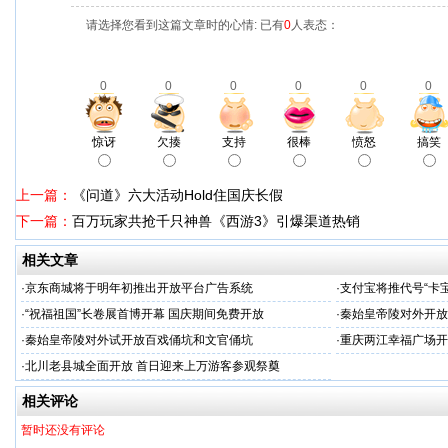
请选择您看到这篇文章时的心情: 已有
0
人表态：
0
0
0
0
0
0
惊讶
欠揍
支持
很棒
愤怒
搞笑
上一篇：
《问道》六大活动Hold住国庆长假
下一篇：
百万玩家共抢千只神兽《西游3》引爆渠道热销
相关文章
·
京东商城将于明年初推出开放平台广告系统
·
支付宝将推代号“卡宝
·
“祝福祖国”长卷展首博开幕 国庆期间免费开放
·
秦始皇帝陵对外开放
·
秦始皇帝陵对外试开放百戏俑坑和文官俑坑
·
重庆两江幸福广场开
·
北川老县城全面开放 首日迎来上万游客参观祭奠
相关评论
暂时还没有评论