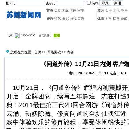
帐号：
密码：
保存
首页
美食
国际
国内
军事
图片
女性
文化
事件
娱乐
综艺
电影
电视
音乐
体育
文学
探索
奇闻
热门搜索：
网页游戏
火箭
您现在的位置：
首页
>>
网络游戏
>> 内容
《问道外传》10月21日内测 客户
时间：2011/10/2 19:29:11 点击：
370
10月21日，《问道外传》辉煌内测震撼
开启！金牌团队，续写五年辉煌，志在打造
典！2011最佳第三代2D回合网游《问道外
云涌、斩妖除魔、修真问道的全新仙侠江湖
戏中体验欢乐的修真旅程，享受休闲畅快的