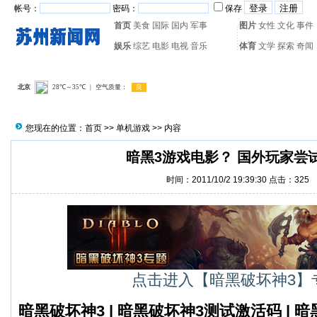
帐号：
密码：
保存
首页
美食
国际
国内
军事
图片
女性
文化
事件
娱乐
综艺
电影
电视
音乐
体育
文学
探索
奇闻
热门搜索：
网页游戏
火箭
您现在的位置：
首页
>>
单机游戏
>> 内容
暗黑3游戏电影？ 国外玩家尝
时间：2011/10/2 19:39:30 点击：
325
点击进入【暗黑破坏神3】
暗黑破坏神3
|
暗黑破坏神3测试激活码
|
暗