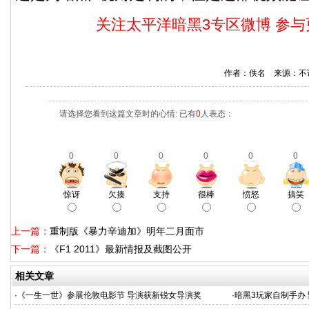
关注太平洋暗黑3专区微博
参与
作者：佚名 来源：不
请选择您看到这篇文章时的心情: 已有
0
人表态：
0
0
0
0
0
0
惊讶
欠揍
支持
很棒
愤怒
搞笑
上一篇：
重制版《暴力辛迪加》明年二月面市
下一篇：
《F1 2011》最新情报及截图公开
相关文章
·
《一生一世》参展伦敦电影节 导演获新锐女导演奖
·
暗黑3玩家自制手办