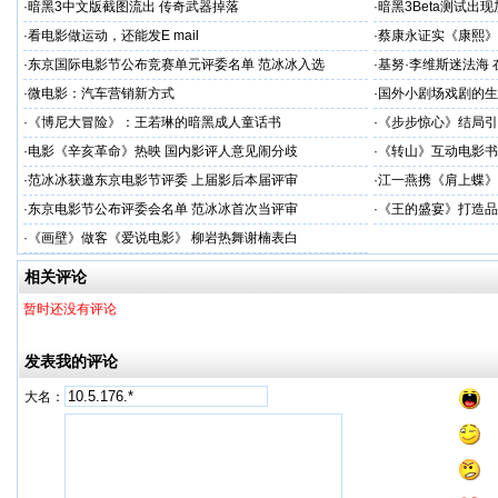
·
暗黑3中文版截图流出 传奇武器掉落
·
暗黑3Beta测试出
·
看电影做运动，还能发E mail
·
蔡康永证实《康熙》
·
东京国际电影节公布竞赛单元评委名单 范冰冰入选
·
基努·李维斯迷法海
·
微电影：汽车营销新方式
·
国外小剧场戏剧的生
·
《博尼大冒险》：王若琳的暗黑成人童话书
·
《步步惊心》结局引
·
电影《辛亥革命》热映 国内影评人意见闹分歧
·
《转山》互动电影书受
·
范冰冰获邀东京电影节评委 上届影后本届评审
·
江一燕携《肩上蝶》
·
东京电影节公布评委会名单 范冰冰首次当评审
·
《王的盛宴》打造品
·
《画壁》做客《爱说电影》 柳岩热舞谢楠表白
相关评论
暂时还没有评论
发表我的评论
大名：