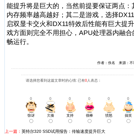
能提升将是巨大的，当然前提要保证两点：
内存频率越高越好；其二是游戏，选择DX11
启双显卡交火和DX11特效后性能有巨大提升
戏方面则完全不用担心，APU处理器内融
畅运行。
作者：佚名 来源：不
请选择您看到这篇文章时的心情: 已有
0
人表态：
0
0
0
0
0
0
惊讶
欠揍
支持
很棒
愤怒
搞笑
上一篇：
英特尔320 SSD试用报告：传输速度提升巨大