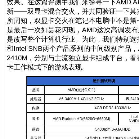
效果。在这篇评测中我们来探寻一下AMD A
新——双显卡混合交火，并共同验证一下其
所周知，双显卡交火在笔记本电脑中不是第
是最后一次如昙花闪现，AMD这次高调发布系
是改写整个计算机行业。为此，我们特别选择了
和Intel SNB两个产品系列的中间级别产品，A6-
2410M，分别与主流独立显卡组成平台，
卡工作模式下的游戏表现。
硬件测试环境
品牌
AMD(支持DX11)
处理器
A6-3400M 1.4GHz/2.3GHz
i5-241
内存
4GB DDR3 1333MHz
Inte
显卡
AMD Radeon HD(6520G+6650M)
NVIDI
硬盘
5400rpm S-ATA HDD
显示器
14英寸LED宽屏 1366x768分辨