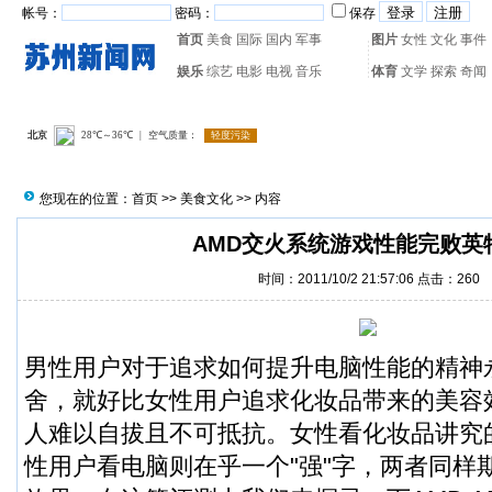
帐号：
密码：
保存
首页
美食
国际
国内
军事
图片
女性
文化
事件
娱乐
综艺
电影
电视
音乐
体育
文学
探索
奇闻
热门搜索：
网页游戏
火箭
您现在的位置：
首页
>>
美食文化
>> 内容
AMD交火系统游戏性能完败英特
时间：2011/10/2 21:57:06 点击：
260
男性用户对于追求如何提升电脑性能的精神
舍，就好比女性用户追求化妆品带来的美容
人难以自拔且不可抵抗。女性看化妆品讲究的
性用户看电脑则在乎一个"强"字，两者同样