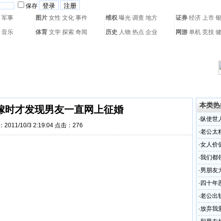
保存
军事
图片
女性
文化
事件
维权
曝光
调查
地方
证券
经济
上市
音乐
体育
文学
探索
奇闻
历史
人物
热点
企业
网游
单机
竞技
热门搜索：
网页游戏
火箭球赛
热门音乐
2011世界杯
亚运会
黄海军演
本类热
嫁时才发现男友一直网上征婚
·
纵使世
2011/10/3 2:19:04 点击：
276
·
老公太
·
女人价
·
我们都
·
男朋友
·
四十年
·
老公出
·
放弃我