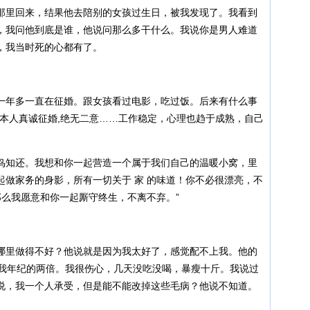
那里回来，结果他去陪别的女孩过生日，被我发现了。我看到
，我问他到底是谁，他说问那么多干什么。我说你是男人难道
，我当时死的心都有了。
一年多一直在征婚。跟女孩看过电影，吃过饭。后来有什么事
“本人真诚征婚,绝无二意……工作稳定，心理也趋于成熟，自己
鸟知还。我想和你一起营造一个属于我们自己的温暖小窝，里
起做家务的身影，所有一切关于 家 的味道！你不必很漂亮，不
那么我愿意和你一起厮守终生，不离不弃。”
哪里做得不好？他说就是因为我太好了，感觉配不上我。他的
是我年纪的两倍。我很伤心，几天没吃没喝，暴瘦十斤。我说过
说，我一个人承受，但是能不能改掉这些毛病？他说不知道。