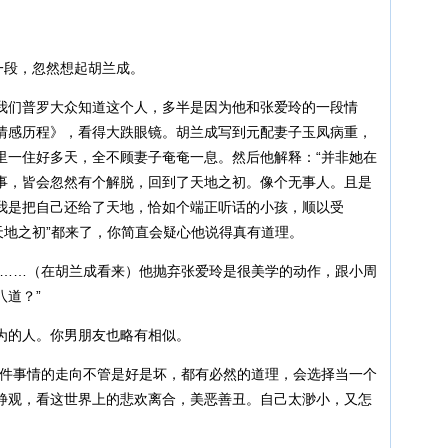
一段，忽然想起胡兰成。
我们普罗大众知道这个人，多半是因为他和张爱玲的一段情
情感历程》，看得大跌眼镜。胡兰成写到元配妻子玉凤病重，
里一住好多天，全不顾妻子奄奄一息。然后他解释：“并非她在
事，皆会忽然有个解脱，回到了天地之初。像个无事人。且是
我是把自己还给了天地，恰如个端正听话的小孩，顺以受
天地之初”都来了，你简直会疑心他说得真有道理。
“……（在胡兰成看来）他抛弃张爱玲是很美学的动作，跟小周
八道？”
为的人。你男朋友也略有相似。
一件事情的走向不管是好是坏，都有必然的道理，会选择当一个
静观，看这世界上的悲欢离合，美恶善丑。自己太渺小，又怎