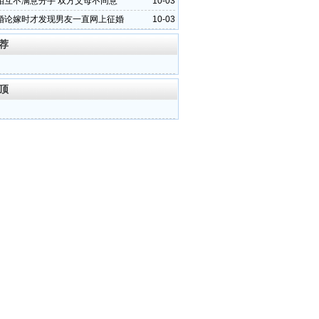
相互不满意分手 双方父母不同意
10-03
婚论嫁时才发现男友一直网上征婚
10-03
荐
顶