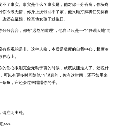
变不了事实。事实是什么？事实是，他对你十分吝啬，你头疼
对你冷淡无情，你身上没钱回不了家，他只顾打麻将任凭你自
一边还在征婚，给其他女孩子过生日。
分分合合，都有“必然的道理”，他自己只是一个“静观天地”而
没有客观的是非。这种人格，本质是极度的自我中心，极度冷
放在心上。
你的伤心眼泪完全无动于衷的时候，就该拔腿走人了。还说什
的，可以有更多时间陪他”？说真的，你有这时间，还不如用来
一条鱼，它还会过来蹭蹭你的手。
，请注明出处。
吧>>>