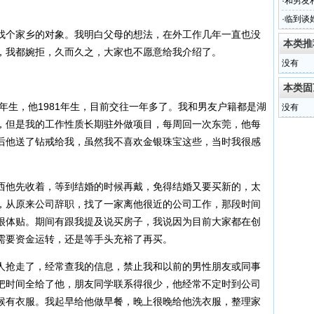
·
和男友
·
临到谈
找个家乡的对象。我明白父母的想法，在外工作几年一直也没
本类推
，我都婉拒，久而久之，大家也不愿意给我介绍了。
没有
本类固
6年生，他1981年生，目前交往一年多了。我和男友户籍都是湖
没有
，但是我的工作性质长期驻外做项目，每周回一次东莞，他每
后他送了钻戒给我，虽然我不喜欢金银珠宝这些，当时我很感
西他先收着，等到结婚的时候再戴，免得结婚又要买新的，太
，从原来公司辞职，找了一家离他很近的公司工作，那段时间
很体贴。期间有跟我提及说买房子，我说因为目前大家都在创
需要资金运转，还是等手头充裕了再买。
人抢走了，经常查我的信息，禁止我和以前的男性朋友或同事
把时间全给了他，朋友同学联系得很少，他经常不定时到公司
候有衣服。我起早给他做早餐，晚上很晚给他洗衣服，整理家