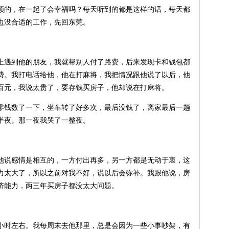
顿的，在一起了会幸福吗？每天听到的都是这样的话，每天都
边没合适的工作，先回东莞。
上遇到他的朋友，我就帮别人付了路费，后来发现卡和钱包都
费。我打电话给他，他在打麻将，我把情况跟他说了以后，他
百元，我说太贵了，要存钱买房子，他却说在打麻将。
零钱数了一下，坐车转了好多次，最后没钱了，离家最后一趟
半夜。那一夜我哭了一整夜。
他说感情是相互的，一方付出再多，另一方都是无动于衷，这
力太大了，所以之前对我不好，说以后会弥补。我跟他说，房
济能力，两三年买房子都没太大问题。
小时左右。我每周末去他那里，总是会因为一些小事吵架，有