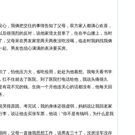
安心，我俩把交往的事情告知了父母，双方家人都满心欢喜，
以后很强烈的反对，说他家境太贫寒了，住在半山腰上，当时
了，父母呆在男友家里两天两夜没吃没喝，临走时我妈找我俩
一起。男友也信心满满的表决要买房。
职了，怕他压力大，省吃俭用，处处为他着想。我每天看书学
，扛不住就去了医院。到了医院打电话给他，我说头痛很久
是有花不完的钱。生病一个月他连关心的话都没有，他每天回
务。
说哭得原因。考完试，我的身体还很虚弱，妈妈说让我回老家
行李，说让他去买张车票，他说：“你不是有钱吗，为什么是我
期间，父母一直做我思想工作，说男友三十了，没房没车没存