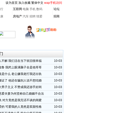
设为首页
加入收藏
繁体中文
wap手机访问
银行
互联网
电脑
手机
数码
论坛
健康
房地产
汽车
招聘
情爱
招商
门
人不解 我们活在当下依旧很幸福
10-03
粗鲁 我闭上眼满脑子全是他哥哥
10-03
值是什么 老公嫌我老打我还出轨
10-03
领证了 他还在骗别人说不想结婚
10-03
大男子主义 不赞成我还游手好闲
10-03
恩爱夫妻为何坚称自己婚姻不合法
10-03
轨 对方竟然是我无话不谈的闺蜜
10-03
爱的 可爱我的人竟然是双面性格
10-03