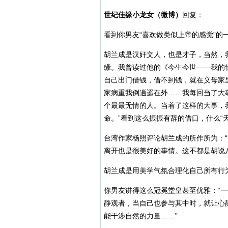
世纪佳缘小龙女（微博）
回复：
看到你男友“喜欢做类似上帝的感觉”的
胡兰成是汉奸文人，也是才子，当然，
缘。我曾读过他的《今生今世——我的
自己出门借钱，借不到钱，就在义母家
家病重我倒逍遥在外……我每回当了大
个最最无情的人。当着了这样的大事，
命。”看到这么振振有辞的借口，什么“
台湾作家杨照评论胡兰成的所作所为：
离开也是很美好的事情。这不都是胡说
胡兰成是用美学气氛合理化自己所有行
你男友讲得这么冠冕堂皇甚至优雅：“
静观者，当自己也参与其中时，就让心
能干涉自然的力量……”