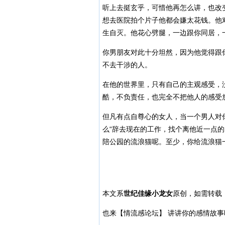
听上去挺玄乎，可惜他再怎么讲，也改
想去医院拍个片子他都会嫌太花钱。他
生自灭。他花心劈腿，一边跟你同居，
你男朋友对此十分坦然，因为他觉得跟你
不去干涉的人。
在他的世界里，只有自己的主观感受，
酷，不负责任，也完全不把他人的感受
但凡有点自尊心的女人，当一个男人对
么“辞去现在的工作，找个离他近一点
陪公园的流浪猫呢。至少，你给流浪猫
本文系
世纪佳缘小龙女
原创，如需转载
也来【情流感论坛】 讲讲你的感情故事