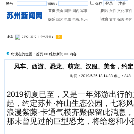
帐号：
密码：
保存
首页
美食
国际
国内
军事
图片
女性
文化
事件
娱乐
综艺
电影
电视
音乐
体育
文学
探索
奇闻
热门搜索：
网页游戏
火箭
您现在的位置：
首页
>>
维权新闻
>> 内容
风车、西游、恐龙、萌宠、汉服、美食，约定
时间：2019/5/25 18:14:33 点击：
848
2019初夏已至，又是一年郊游出行的
起，约定苏州·杵山生态公园，七彩风
浪漫紫藤·卡通气模齐聚保留此消息
那未曾见过的巨型恐龙，将给您和小