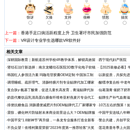
0
0
0
0
0
0
惊讶
欠揍
支持
很棒
愤怒
搞笑
上一篇：
香港手足口病活跃程度上升 卫生署吁市民加强防范
下一篇：
VR设计专业学生选哪款VR软件好
相关文章
·
深耕国际教育｜新航道苏州学校4R教学体系，解锁高效留
·
西宁现代妇产医院
学备考之路
·
肾结石治疗新选择：南京龙蟠结石医院3D数字化电子软镜
·
【2025装修必看
保肾取石术
你省下3万冤枉钱！
·
韩国红人参强活力素 玛咖皂苷胶囊OEM定制 中国加工制
·
以新提质，共探先进
造商
·
调理睡眠、疏肝理气、清肠特膳片剂专业贴牌代加工哪家
·
酸嘌净复合粉 中老年
专业
·
复合肽γ-氨基丁酸膏，促进儿童长高发育，膏滋贴牌代加
·
仙葛蒲膏 催奶下奶
工厂家
家
·
奶昔代餐饮品乳清高蛋白膳食纤维奇亚籽燕麦片专业代工
·
贴牌生产补气血膏滋
厂家
·
排便抗糖食品 润肠通便减肥片剂OEM贴牌代工厂家哪家专
·
10万左右的预算！
业
·
震惊，碘化钾片防辐射未来商业前景这么大？OEM贴牌服
·
中国平安连续八年蝉联B
务商
品牌"
·
中国平安“1.8财神节”再升级，一条龙专业服务打造全新客
·
警企共建，共创平安
户体验
人才专项培训
·
不负众望！依维柯聚星荣获“2023年度第一推荐轻客”大奖
·
莲花青薏冬季上火固