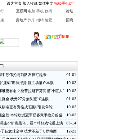
设为首页
加入收藏
繁体中文
wap手机访问
银行
互联网
电脑
手机
数码
论坛
健康
房地产
汽车
招聘
情爱
招商
门
程中苏伟抡与前队友扭打起来
01-01
身“捷豹”期待报捷 新主场落户本溪
10-02
娜谁更有名？桑普拉斯萨芬同指“小巨人”
10-02
掘金 状元27分狼队遭10连败
01-03
象棋谁更有资格成“国棋”引发争论
10-02
强全胜 本轮欧洲冠军联赛意甲抢分凶猛
10-02
牌霸主or新贵黑马，看个球好戏轮番上演
05-14
斤胖子任意球全中 技术不差于C罗梅西
12-23