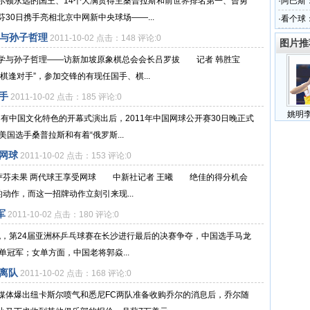
布尔顿永远的国王、14个大满贯得主桑普拉斯和前世界排名第一、曾勇
·
阿巴斯
30日携手亮相北京中网新中央球场——...
·
看个球
家
学与孙子哲理
2011-10-02 点击：148 评论:0
图片推
棋哲学与孙子哲理——访新加坡原象棋总会会长吕罗拔 记者 韩胜宝
逢对手”，参加交锋的有现任国手、棋...
手
2011-10-02 点击：185 评论:0
姚明
富有中国文化特色的开幕式演出后，2011年中国网球公开赛30日晚正式
国选手桑普拉斯和有着“俄罗斯...
受网球
2011-10-02 点击：153 评论:0
仇”萨芬未果 两代球王享受网球 中新社记者 王曦 绝佳的得分机会
动作，而这一招牌动作立刻引来现...
军
2011-10-02 点击：180 评论:0
0日晚，第24届亚洲杯乒乓球赛在长沙进行最后的决赛争夺，中国选手马龙
冠军；女单方面，中国老将郭焱...
离队
2011-10-02 点击：168 评论:0
媒体爆出纽卡斯尔喷气和悉尼FC两队准备收购乔尔的消息后，乔尔随