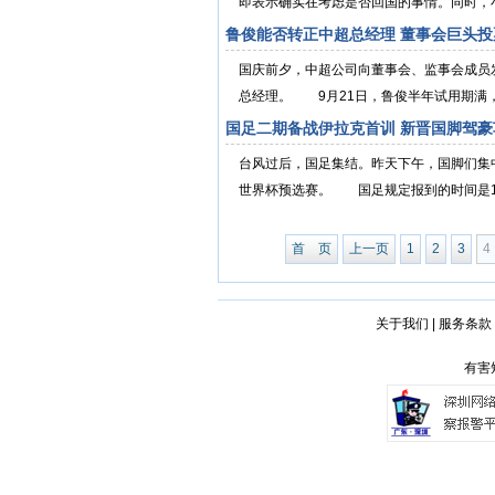
即表示确实在考虑是否回国的事情。同时，小
鲁俊能否转正中超总经理 董事会巨头投
国庆前夕，中超公司向董事会、监事会成员
总经理。 9月21日，鲁俊半年试用期满，
国足二期备战伊拉克首训 新晋国脚驾豪
台风过后，国足集结。昨天下午，国脚们集中
世界杯预选赛。 国足规定报到的时间是15点
首 页
上一页
1
2
3
4
关于我们
|
服务条款
有害