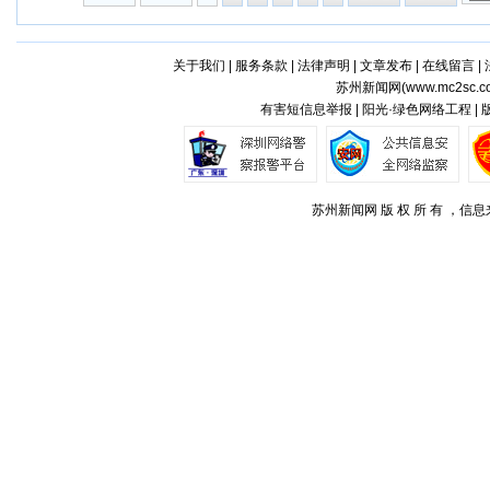
关于我们
|
服务条款
|
法律声明
|
文章发布
|
在线留言
|
苏州新闻网(
www.mc2sc.c
有害短信息举报 | 阳光·绿色网络工程 |
苏州新闻网 版 权 所 有 ，信息