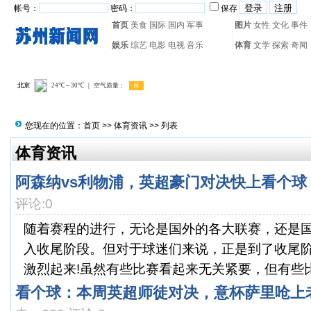
帐号：
密码：
保存
首页
美食
国际
国内
军事
图片
女性
文化
事件
娱乐
综艺
电影
电视
音乐
体育
文学
探索
奇闻
热门搜索：
网页游戏
火箭
您现在的位置：
首页
>>
体育资讯
>> 列表
体育资讯
阿森纳vs利物浦，英超豪门对决快上看个球
评论:0
随着赛程的进行，无论是国外的各大联赛，还是国
入收尾阶段。但对于球迷们来说，正是到了收尾
激烈起来!虽然有些比赛看起来无关紧要，但有些比赛
看个球：本周英超师徒对决，意杯萨里呛上