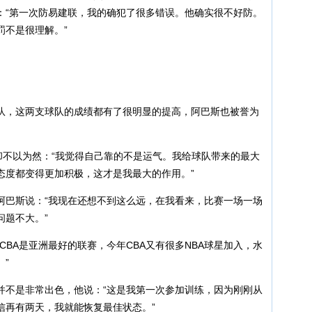
：“第一次防易建联，我的确犯了很多错误。他确实很不好防。
罚不是很理解。”
，这两支球队的成绩都有了很明显的提高，阿巴斯也被誉为
不以为然：“我觉得自己靠的不是运气。我给球队带来的最大
态度都变得更加积极，这才是我最大的作用。”
巴斯说：“我现在还想不到这么远，在我看来，比赛一场一场
问题不大。”
BA是亚洲最好的联赛，今年CBA又有很多NBA球星加入，水
。”
不是非常出色，他说：“这是我第一次参加训练，因为刚刚从
信再有两天，我就能恢复最佳状态。”