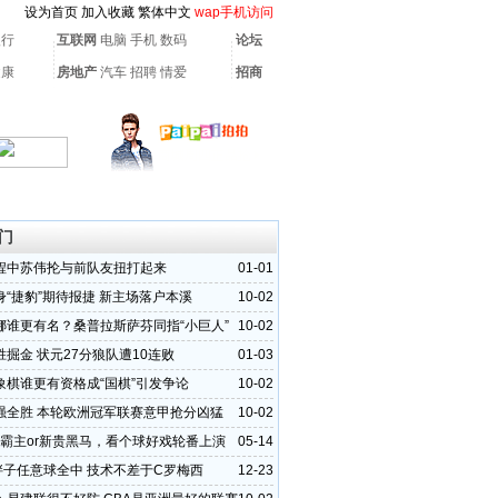
设为首页
加入收藏
繁体中文
wap手机访问
银行
互联网
电脑
手机
数码
论坛
健康
房地产
汽车
招聘
情爱
招商
门
程中苏伟抡与前队友扭打起来
01-01
身“捷豹”期待报捷 新主场落户本溪
10-02
娜谁更有名？桑普拉斯萨芬同指“小巨人”
10-02
掘金 状元27分狼队遭10连败
01-03
象棋谁更有资格成“国棋”引发争论
10-02
强全胜 本轮欧洲冠军联赛意甲抢分凶猛
10-02
牌霸主or新贵黑马，看个球好戏轮番上演
05-14
斤胖子任意球全中 技术不差于C罗梅西
12-23