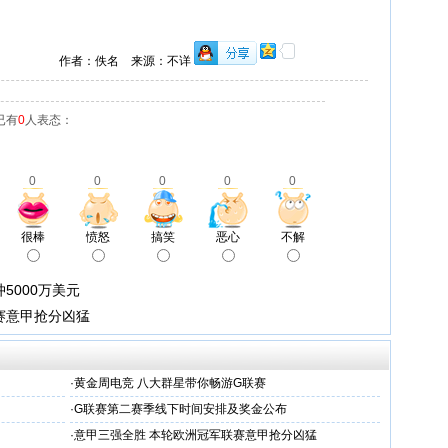
作者：佚名 来源：不详
已有
0
人表态：
0
0
0
0
0
很棒
愤怒
搞笑
恶心
不解
5000万美元
赛意甲抢分凶猛
·
黄金周电竞 八大群星带你畅游G联赛
·
G联赛第二赛季线下时间安排及奖金公布
·
意甲三强全胜 本轮欧洲冠军联赛意甲抢分凶猛