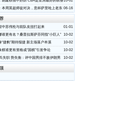
：易建联很不好防 CBA是亚洲最好的联赛
10-02
：本周英超师徒对决，意杯萨里呛上老东
06-16
荐
程中苏伟抡与前队友扭打起来
01-01
娜谁更有名？桑普拉斯萨芬同指“小巨人”
10-02
身“捷豹”期待报捷 新主场落户本溪
10-02
象棋谁更有资格成“国棋”引发争论
10-02
 兵失职 势失衡：评中国男排不敌伊朗男
10-02
顶