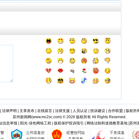
|
法律声明
|
文章发布
|
在线留言
|
法律支援
|
人员认证
|
投诉建议
|
合作联盟
|
版权所
苏州新闻网(
www.mc2sc.com
) © 2026 版权所有 All Rights Reserved.
短信息举报 | 阳光·绿色网络工程 | 版权保护投诉指引 | 网络法制和道德教育基地 |苏州