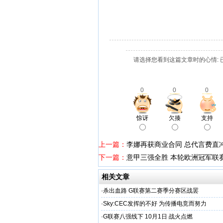
请选择您看到这篇文章时的心情: 
0
0
0
惊讶
欠揍
支持
上一篇：
李娜再获商业合同 总代言费直冲
下一篇：
意甲三强全胜 本轮欧洲冠军联
相关文章
·
杀出血路 G联赛第二赛季分赛区战罢
·
Sky:CEC发挥的不好 为传播电竞而努力
·
G联赛八强线下 10月1日 战火点燃