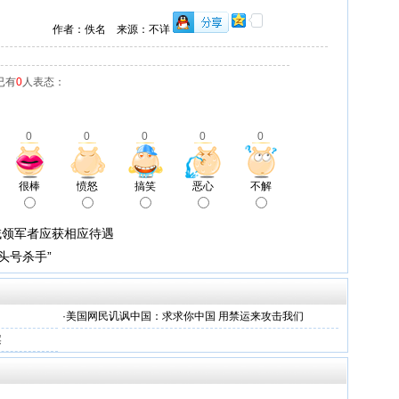
作者：佚名 来源：不详
已有
0
人表态：
0
0
0
0
0
很棒
愤怒
搞笑
恶心
不解
域领军者应获相应待遇
头号杀手”
·
美国网民讥讽中国：求求你中国 用禁运来攻击我们
案