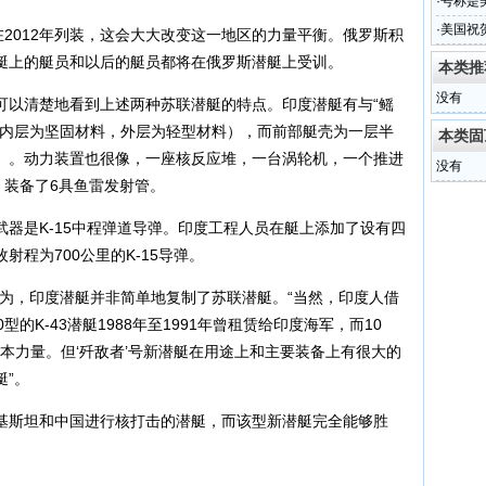
·
号称是
·
美国祝
2012年列装，这会大大改变这一地区的力量平衡。俄罗斯积
艇上的艇员和以后的艇员都将在俄罗斯潜艇上受训。
本类推
没有
以清楚地看到上述两种苏联潜艇的特点。印度潜艇有与“鳐
（内层为坚固材料，外层为轻型材料），而前部艇壳为一层半
本类固
）。动力装置也很像，一座核反应堆，一台涡轮机，一个推进
没有
，装备了6具鱼雷发射管。
是K-15中程弹道导弹。印度工程人员在艇上添加了设有四
程为700公里的K-15导弹。
，印度潜艇并非简单地复制了苏联潜艇。“当然，印度人借
的K-43潜艇1988年至1991年曾租赁给印度海军，而10
基本力量。但‘歼敌者’号新潜艇在用途上和主要装备上有很大的
”。
斯坦和中国进行核打击的潜艇，而该型新潜艇完全能够胜