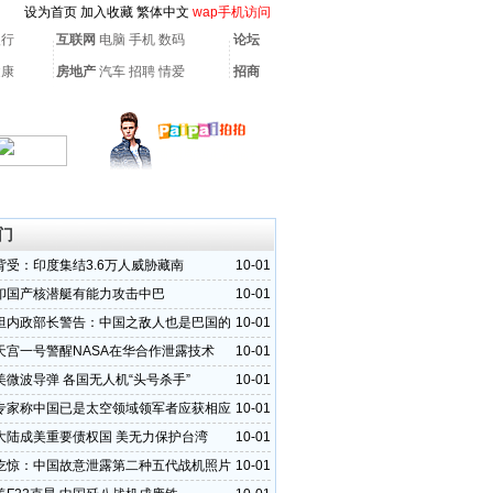
设为首页
加入收藏
繁体中文
wap手机访问
银行
互联网
电脑
手机
数码
论坛
健康
房地产
汽车
招聘
情爱
招商
门
背受：印度集结3.6万人威胁藏南
10-01
印国产核潜艇有能力攻击中巴
10-01
坦内政部长警告：中国之敌人也是巴国的
10-01
天宫一号警醒NASA在华合作泄露技术
10-01
美微波导弹 各国无人机“头号杀手”
10-01
专家称中国已是太空领域领军者应获相应
10-01
大陆成美重要债权国 美无力保护台湾
10-01
吃惊：中国故意泄露第二种五代战机照片
10-01