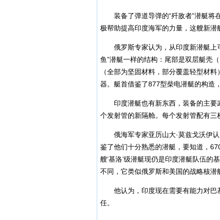
装备了弹道导弹的“歼敌者”潜艇将在
极帮助提高印度海军的力量，这艘新潜
俄罗斯专家认为，从印度新潜艇上可
鱼”潜艇一样的结构：尾部是双层艇壳
（全部为坚固材料，部分覆盖轻型材料
器。艇首借鉴了877型柴电潜艇的构造
印度潜艇也有新东西，装备的主要武器
个发射管的新隔舱。每个发射管配有三枚射
俄海军专家亚历山大·莫兹戈沃伊认为
鉴了他们十分熟悉的潜艇，要知道，670型
艘‘基洛’级潜艇现仍是印度潜艇队伍的
不同，它类似俄罗斯和美国的战略核潜艇
他认为，印度现在需要有能力对巴基
任。