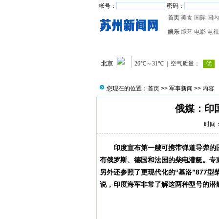
帐号：
密码：
首页
美食
国际
国内
娱乐
综艺
电影
电视
您现在的位置：
首页
>>
军事新闻
>> 内容
俄媒：印
时间：2
印度宣布第一艘可携带弹道导弹的
有俄罗斯、德国和法国的柴电潜艇。专家
另外还参照了更现代化的“基洛”877
说，印度海军非常了解这两种型号的潜