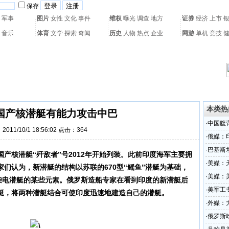
保存
军事
图片
女性
文化
事件
维权
曝光
调查
地方
证券
经济
上市
音乐
体育
文学
探索
奇闻
历史
人物
热点
企业
网游
单机
竞技
热门搜索：
网页游戏
火箭球赛
热门音乐
2011世界杯
亚运会
黄海军演
本类热
国产核潜艇有能力攻击中巴
·
中国腹
011/10/1 18:56:02 点击：
364
·
俄媒：
·
巴基斯
国产核
潜艇
“歼敌者”号2012年开始列装。此前印度海军主要拥
敌人
·
美媒：
们认为，新潜艇的结构以苏联的670型“鳐鱼”潜艇为基础，
·
美媒：
型柴电潜艇的某些元素。俄罗斯造船专家在看到印度的新潜艇后
·
美军工
艇，将两种潜艇结合可使印度迅速地建造自己的潜艇。
待遇
·
外媒：
·
俄罗斯