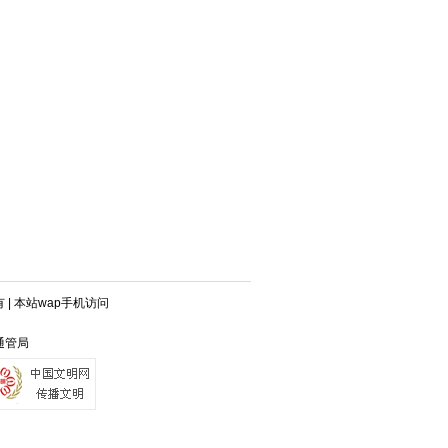
有
|
本站wap手机访问
通管局