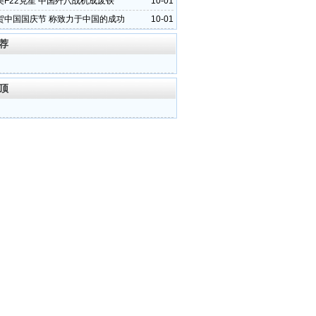
美F22克星 中国歼八战机成废铁
10-01
贺中国国庆节 称致力于中国的成功
10-01
荐
顶