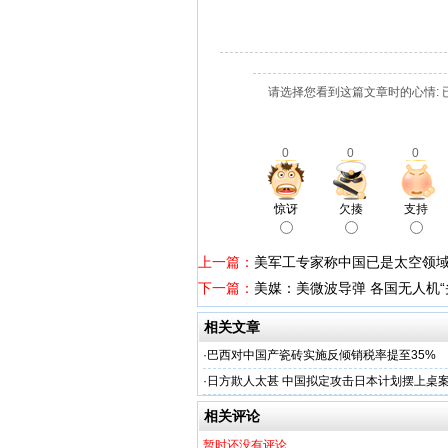
请选择您看到这篇文章时的心情: 
0
0
0
惊讶
欠揍
支持
上一篇：
美军工专家称中国已是太空领
下一篇：
美媒：美微波导弹 各国无人机“
相关文章
·
巴西对中国产瓷砖实施反倾销税率提至35%
·
日方欺人太甚 中国拟定攻击日本计划摆上桌
相关评论
暂时还没有评论