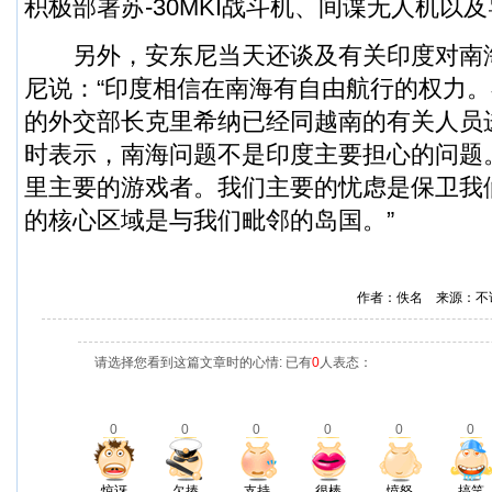
积极部署苏-30MKI战斗机、间谍
无人机
以及
另外，安东尼当天还谈及有关印度对南
尼说：“印度相信在南海有自由航行的权力
的外交部长克里希纳已经同越南的有关人员
时表示，南海问题不是印度主要担心的问题
里主要的游戏者。我们主要的忧虑是保卫我
的核心区域是与我们毗邻的岛国。”
作者：佚名 来源：不
请选择您看到这篇文章时的心情: 已有
0
人表态：
0
0
0
0
0
0
惊讶
欠揍
支持
很棒
愤怒
搞笑