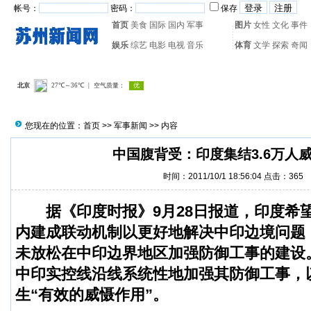
帐号：
密码：
保存
首页
美食
国际
国内
军事
图片
女性
文化
事件
娱乐
综艺
电影
电视
音乐
体育
文学
探索
奇闻
热门搜索：
网页游戏
火箭
您现在的位置：
首页
>>
军事新闻
>> 内容
中国腹背受：印度集结3.6万人
时间：2011/10/1 18:56:04 点击：
365
据《印度时报》9月28日报道，印度希
内建成联动机制以更好地解决
中印
边境问题
未放松在中印边界地区加强防御工事的建设
中印实控线沿线系统性地加强其防御工事，
生“有效的威慑作用”。