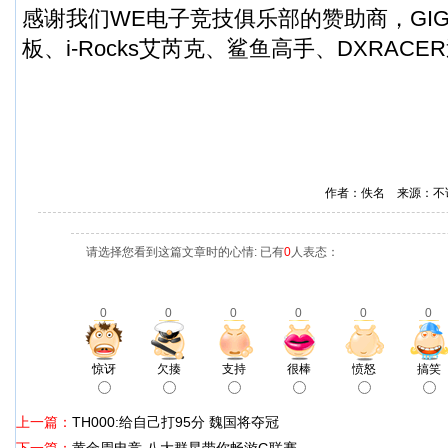
感谢我们WE电子竞技俱乐部的赞助商，GIG
板
、i-Rocks艾芮克、鲨鱼高手、DXRAC
作者：佚名 来源：不
请选择您看到这篇文章时的心情: 已有
0
人表态：
0
0
0
0
0
0
惊讶
欠揍
支持
很棒
愤怒
搞笑
上一篇：
TH000:给自己打95分 魏国将夺冠