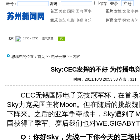
帐号：
密码：
保存
首页
美食
国际
国内
军事
图片
女性
文化
事件
娱乐
综艺
电影
电视
音乐
体育
文学
探索
奇闻
热门搜索：
网页游戏
火箭
您现在的位置：
首页
>>
电子竞技
>> 内容
Sky:CEC发挥的不好 为传播电
时间：2011/10/3 20:53:58 点击：
311
CEC无锡国际
电子竞技
冠军杯，在首场
Sky力克吴国主将Moon。但在随后的挑战魏国
下阵来。之后的亚军争夺战中，Sky遭到了M
国获得了季军。赛后我们也对WE.GIGABYT
Q：你好Sky，先说一下你今天的三场