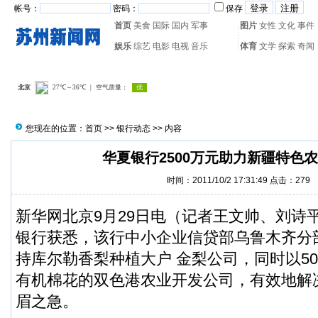
帐号：
密码：
保存
首页
美食
国际
国内
军事
图片
女性
文化
事件
娱乐
综艺
电影
电视
音乐
体育
文学
探索
奇闻
热门搜索：
网页游戏
火箭
您现在的位置：
首页
>>
银行动态
>> 内容
华夏银行2500万元助力新疆特色
时间：2011/10/2 17:31:49 点击：
279
新华网北京9月29日电（记者王文帅、刘诗平
银行
获悉，该行中小企业信贷部乌鲁木齐分部
持库尔勒香梨种植大户 金梨公司，同时以5
有机棉花的双色港农业开发公司，有效地解
眉之急。