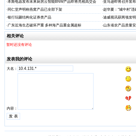
示会
·
本斯电器发布未来厨房云智能BNW产品即将亮相高交会
·
亚马逊即将召开发布会
·
同仁堂声明称燕窝产品已全部下架
·
赵华夏：“城中村”
·
银行玩砸结构化证券类产品
·
迪威视讯获两项发明
·
广东近海生态破坏严重 多种海产品重金属超标
·
山东省农产品质量安
相关评论
暂时还没有评论
发表我的评论
大名：
内容：