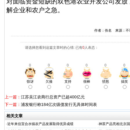
对面临资金短缺的双色港农业开发公司发放了
解企业和农户之急。
作者：佚名 来源：不
请选择您看到这篇文章时的心情: 已有
0
人表态：
0
0
0
0
0
0
惊讶
欠揍
支持
很棒
愤怒
搞笑
上一篇：
江苏吴江农商行总资产已超400亿元
下一篇：
浦发银行称184亿次级债发行无具体时间表
相关文章
·
近年来信宜合水镇农产品发展取得优异成绩
·
神茶产品亮相北京国