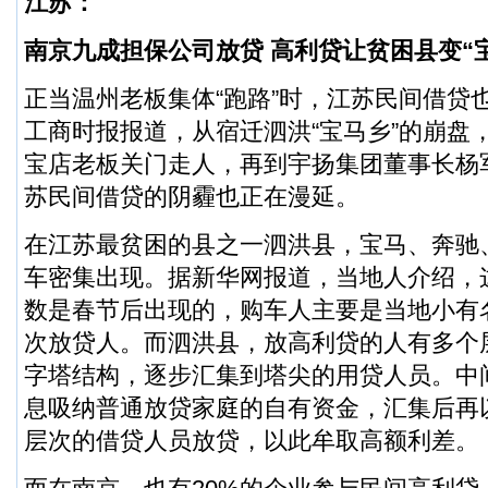
江苏：
南京九成担保公司放贷 高利贷让贫困县变“
正当温州老板集体“跑路”时，江苏民间借贷
工商时报报道，从宿迁泗洪“宝马乡”的崩盘
宝店老板关门走人，再到宇扬集团董事长杨军
苏民间借贷的阴霾也正在漫延。
在江苏最贫困的县之一泗洪县，宝马、奔驰
车密集出现。据新华网报道，当地人介绍，
数是春节后出现的，购车人主要是当地小有
次放贷人。而泗洪县，放高利贷的人有多个
字塔结构，逐步汇集到塔尖的用贷人员。中
息吸纳普通放贷家庭的自有资金，汇集后再
层次的借贷人员放贷，以此牟取高额利差。