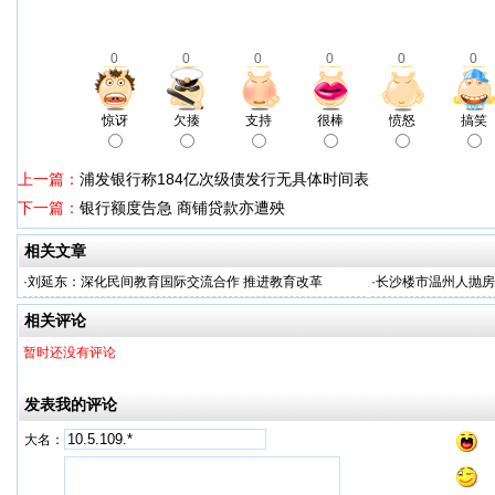
0
0
0
0
0
0
惊讶
欠揍
支持
很棒
愤怒
搞笑
上一篇：
浦发银行称184亿次级债发行无具体时间表
下一篇：
银行额度告急 商铺贷款亦遭殃
相关文章
·
刘延东：深化民间教育国际交流合作 推进教育改革
·
长沙楼市温州人抛房
相关评论
暂时还没有评论
发表我的评论
大名：