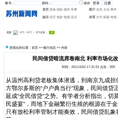
帐号：
密码：
保存
首页
美食
国际
国内
军事
图片
女性
文化
事件
娱乐
综艺
电影
电视
音乐
体育
文学
探索
奇闻
热门搜索：
网页游戏
火箭
您现在的位置：
首页
>>
银行动态
>> 内容
民间借贷暗流席卷南北 利率市场化
时间：2011/10/2 17:31:52 点击：
305
从温州高利贷老板集体潜逃，到南京九成担
方鄂尔多斯的“户户典当行”现象，民间借贷正
延成“全民借贷”之势。有学者分析指出，切
民盛宴”，而地下金融繁衍生殖的根源在于
只有放松利率管制才能奏效，民间借贷乱象