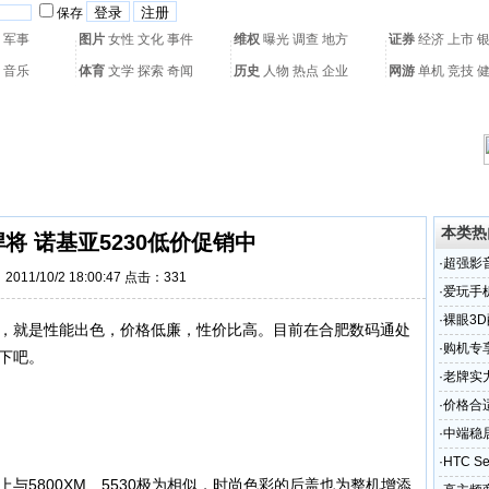
保存
军事
图片
女性
文化
事件
维权
曝光
调查
地方
证券
经济
上市
音乐
体育
文学
探索
奇闻
历史
人物
热点
企业
网游
单机
竞技
热门搜索：
网页游戏
火箭球赛
热门音乐
2011世界杯
亚运会
黄海军演
本类热
将 诺基亚5230低价促销中
·
超强影音
011/10/2 18:00:47 点击：
331
·
爱玩手
·
裸眼3D
它，就是性能出色，价格低廉，性价比高。目前在合肥数码通处
·
购机专享
注下吧。
·
老牌实力
·
价格合
·
中端稳居
·
HTC 
上与5800XM、5530极为相似，时尚色彩的后盖也为整机增添