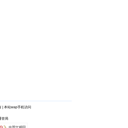
有
|
本站wap手机访问
通管局