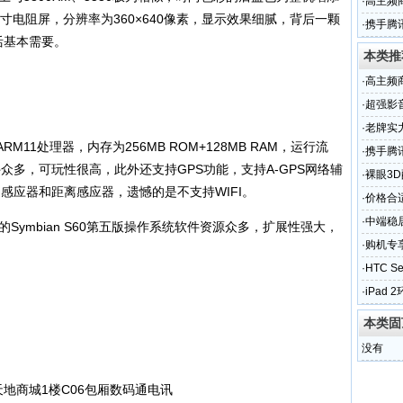
·
高主频
寸电阻屏，分辨率为360×640像素，显示效果细腻，背后一颗
·
携手腾讯
活基本需要。
本类推
·
高主频
·
超强影音
·
老牌实力
RM11处理器，内存为256MB ROM+128MB RAM，运行流
·
携手腾讯
，软件众多，可玩性很高，此外还支持GPS功能，支持A-GPS网络辅
·
裸眼3D
力感应器和距离感应器，遗憾的是不支持WIFI。
·
价格合
·
中端稳居
Symbian S60第五版操作系统软件资源众多，扩展性强大，
·
购机专享
·
HTC 
·
iPad 
本类固
没有
地商城1楼C06包厢数码通电讯