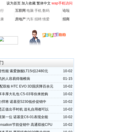
设为首页
加入收藏
繁体中文
wap手机访问
银行
互联网
电脑
手机
数码
论坛
健康
房地产
汽车
招聘
情爱
招商
门
性能 索爱旗舰LT15i仅2480元
10-02
机的人容易得颈椎病
01-15
配双核 HTC EVO 3D国庆降百余元
10-02
丰厚大礼包 C5-03等你来抢购
10-02
悍将 诺基亚5230低价促销中
10-02
适正值出手时机 送礼自用都可以
10-02
第一位 诺基亚C6-01表现全能
10-02
Sensation节前促销中 高通双核CPU
10-02