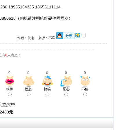
0 18955164335 18655111114
18 33850618（购机请注明哈维硬件网网友）
作者：佚名 来源：不详
已有
0
人表态：
0
0
0
0
0
很棒
愤怒
搞笑
恶心
不解
稳定热卖中
2480元