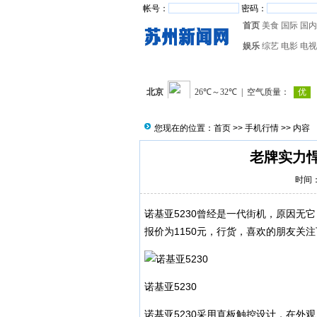
帐号：
密码：
首页
美食
国际
国内
娱乐
综艺
电影
电视
您现在的位置：
首页
>>
手机行情
>> 内容
老牌实力悍
时间：2
诺基亚5230曾经是一代街机，原因无
报价为1150元，行货，喜欢的朋友关
诺基亚5230
诺基亚5230采用直板触控设计，在外观