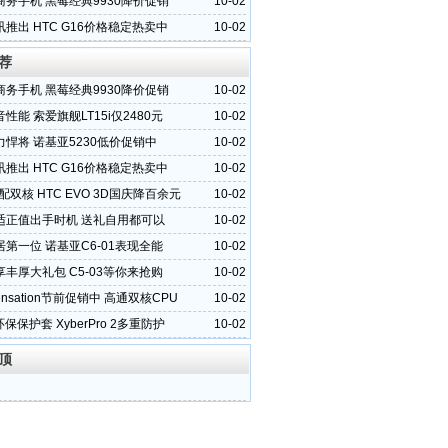
商务手机 黑莓经典9930降价促销
10-02
推出 HTC G16价格稳定热卖中
10-02
荐
商务手机 黑莓经典9930降价促销
10-02
性能 索爱旗舰LT15i仅2480元
10-02
悍将 诺基亚5230低价促销中
10-02
推出 HTC G16价格稳定热卖中
10-02
配双核 HTC EVO 3D国庆降百余元
10-02
适正值出手时机 送礼自用都可以
10-02
第一位 诺基亚C6-01表现全能
10-02
丰厚大礼包 C5-03等你来抢购
10-02
Sensation节前促销中 高通双核CPU
10-02
2环保保护套 XyberPro 2多重防护
10-02
顶