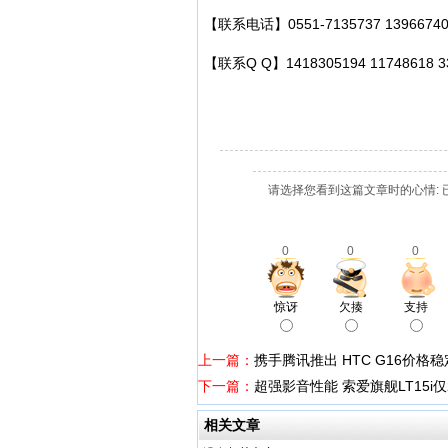
【联系电话】0551-7135737 1396674028
【联系Q Q】1418305194 117486
请选择您看到这篇文章时的心情: 
0
0
0
惊讶
欠揍
支持
上一篇：
携手腾讯推出 HTC G16价格
下一篇：
超强影音性能 索爱旗舰LT15i仅
相关文章