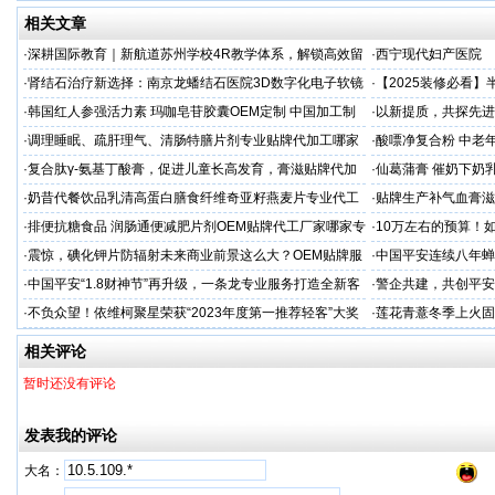
相关文章
·
深耕国际教育｜新航道苏州学校4R教学体系，解锁高效留
·
西宁现代妇产医院
学备考之路
·
肾结石治疗新选择：南京龙蟠结石医院3D数字化电子软镜
·
【2025装修必看
保肾取石术
你省下3万冤枉钱！
·
韩国红人参强活力素 玛咖皂苷胶囊OEM定制 中国加工制
·
以新提质，共探先进
造商
·
调理睡眠、疏肝理气、清肠特膳片剂专业贴牌代加工哪家
·
酸嘌净复合粉 中老年
专业
·
复合肽γ-氨基丁酸膏，促进儿童长高发育，膏滋贴牌代加
·
仙葛蒲膏 催奶下奶
工厂家
家
·
奶昔代餐饮品乳清高蛋白膳食纤维奇亚籽燕麦片专业代工
·
贴牌生产补气血膏滋
厂家
·
排便抗糖食品 润肠通便减肥片剂OEM贴牌代工厂家哪家专
·
10万左右的预算！
业
·
震惊，碘化钾片防辐射未来商业前景这么大？OEM贴牌服
·
中国平安连续八年蝉联B
务商
品牌"
·
中国平安“1.8财神节”再升级，一条龙专业服务打造全新客
·
警企共建，共创平安
户体验
人才专项培训
·
不负众望！依维柯聚星荣获“2023年度第一推荐轻客”大奖
·
莲花青薏冬季上火固
工厂
相关评论
暂时还没有评论
发表我的评论
大名：