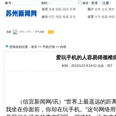
帐号：
密码：
保存
首页
美食
国际
国内
军事
图片
女性
文化
事件
娱乐
综艺
电影
电视
音乐
体育
文学
探索
奇闻
热门搜索：
网页游戏
火箭
您现在的位置：
首页
>>
手机行情
>> 内容
爱玩手机的人容易得颈椎
时间：2015/1/15 8:24:51 点击：
357
（
信宜新闻
网/讯）“世界上最遥远的距
我坐在你面前，你却在玩手机。”这句网络