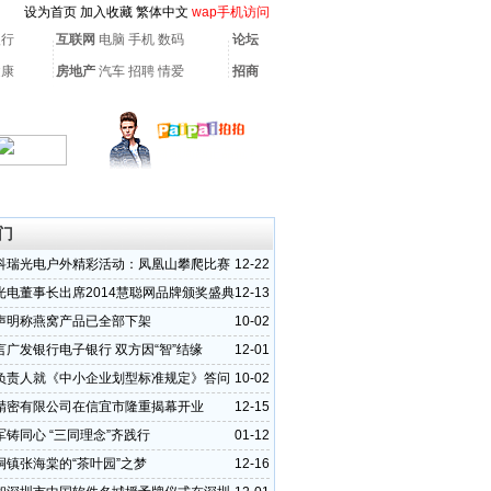
设为首页
加入收藏
繁体中文
wap手机访问
银行
互联网
电脑
手机
数码
论坛
健康
房地产
汽车
招聘
情爱
招商
门
科瑞光电户外精彩活动：凤凰山攀爬比赛
12-22
光电董事长出席2014慧聪网品牌颁奖盛典
12-13
）
声明称燕窝产品已全部下架
10-02
言广发银行电子银行 双方因“智”结缘
12-01
负责人就《中小企业划型标准规定》答问
10-02
精密有限公司在信宜市隆重揭幕开业
12-15
军铸同心 “三同理念”齐践行
01-12
垌镇张海棠的“茶叶园”之梦
12-16