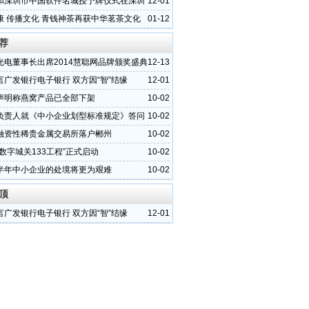
和深圳市中国软件名城授予牌仪式在深圳
12-01
康 传播文化 青钱神茶再获中华茗茶文化
01-12
荐
光电董事长出席2014慧聪网品牌颁奖盛典
12-13
）
言广发银行电子银行 双方因“智”结缘
12-01
声明称燕窝产品已全部下架
10-02
负责人就《中小企业划型标准规定》答问
10-02
融资性稀贵金属交易所落户郴州
10-02
数字城关133工程”正式启动
10-02
半年中小企业的处境将更为艰难
10-02
顶
言广发银行电子银行 双方因“智”结缘
12-01