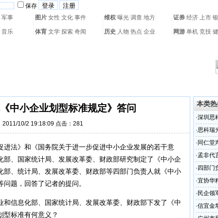
保存
军事
图片
女性
文化
事件
维权
曝光
调查
地方
证券
经济
上市
音乐
体育
文学
探索
奇闻
历史
人物
热点
企业
网游
单机
竞技
热门搜索：
网页游戏
火箭球赛
热门音乐
2011世界杯
亚运会
黄海军演
本类热
《中小企业划型标准规定》答问
·
深圳思
011/10/2 19:18:09 点击：
281
·
思科瑞
（组图
·
同仁堂
促进法》和《国务院关于进一步促进中小企业发展的若干意
·
孟非代
信息化部、国家统计局、发展改革委、财政部研究制定了《中小企
·
四部门
化部、统计局、发展改革委、财政部等四部门负责人就《中小
·
宜协华
等问题，回答了记者的提问。
·
民企领
业和信息化部、国家统计局、发展改革委、财政部下发了《中
·
信宜金
划型标准有何意义？