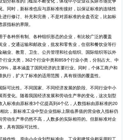
业划分标准的门槛应不断变化，体现中小企业在实际市场竞争
况。同时，新标准也应与原标准衔接好，以保证标准的连续性
上进行修订、补充和完善，不是对原标准的全盘否定，比如标
虑原指标的界限。
用于各种所有制、各种组织形态的企业，有比较广泛的覆盖
筑业，交通运输和邮政业，批发和零售业，住宿和餐饮业等行
金融业、教育、卫生、公共管理和社会组织、国际组织等以外
个行业大类，362个行业中类和859个行业小类，分别占大、中
和94.09%，基本涵盖了国民经济的主要行业。同时，个体工商户和
准执行，扩大了标准的适用范围，具有很强的覆盖性。
国际可比性。不同国家、不同经济发展的阶段、不同行业中小
展而变化。随着我国经济发展和劳动生产率的变化，这次划型
入标准由原标准3个亿提高到4个亿，人数指标由原标准的20
国家相比，新标准工业中型企业指标上限临界值的营业收入指标仍
前劳动生产率仍然不高，人数多的实际相符的。但新标准对企
致，具有国际可比性。
可操作性。原中小企业划型标准中，工业和建筑业都采用职工