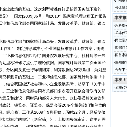
·
广州市
举行
·
传递健
小企业政策的基础。这次划型标准修订是按照国务院下发的
奖
》（国发[2009]36号）和2010年温家宝总理政府工作报告
本类推
工业和信息化部会同国家统计局、发展改革委、财政部、银监
·
思科瑞
（组图
·
孟非代
·
同仁堂
业和信息化部与国家统计局牵头，发展改革委、财政部、银监
·
四部门
订工作组”，制定并形成中小企业划型标准修订工作方案，明确
·
国首家
。工业和信息化部组织了国务院发展研究中心、社科院等开展
为划型标准修订提供了理论依据。国家统计局以第二次全国经
·
兰州市“
标、分区间反复进行详细测算，测算数据达26万条组，为划型
·
今年下
研究和测算的基础上，工业和信息化部、国家统计局依据《中
本类固
》，结合我国经济社会和中小企业发展实际，起草了《关于中
·
孟非代
》。工业和信息化部会同有关部门多次召开座谈会听取有关部
的意见和建议，同时采纳部分人大代表、政协委员相关建议和
财政部、银监会、证监会、保监会等20多个相关部门和单位的
。标准修订工作从2009年9月开始，历时22个月，经反复修
业划型标准的规定（送审稿）》，上报国务院审定。这里还需
行业分类修订工作紧密结合。新修订的《国民经济行业分类》