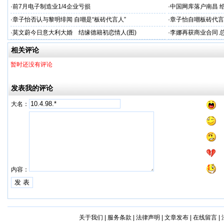
·
前7月电子制造业1/4企业亏损
·
中国网库落户南昌 
·
章子怡否认与黎明绯闻 自嘲是“板砖代言人”
·
章子怡自嘲板砖代言
·
莫文蔚今日意大利大婚 结缘德籍初恋情人(图)
·
李娜再获商业合同 总
相关评论
暂时还没有评论
发表我的评论
大名：
内容：
关于我们
|
服务条款
|
法律声明
|
文章发布
|
在线留言
|