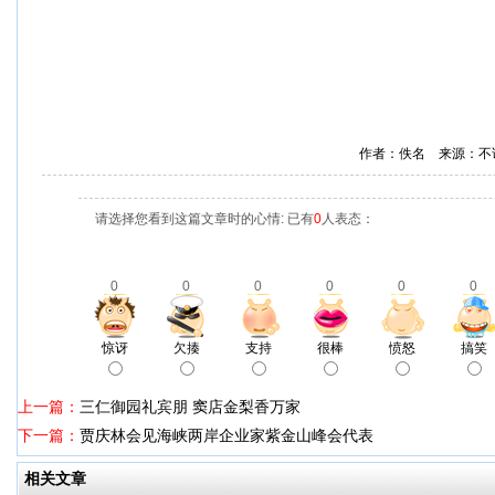
作者：佚名 来源：不
请选择您看到这篇文章时的心情: 已有
0
人表态：
0
0
0
0
0
0
惊讶
欠揍
支持
很棒
愤怒
搞笑
上一篇：
三仁御园礼宾朋 窦店金梨香万家
下一篇：
贾庆林会见海峡两岸企业家紫金山峰会代表
相关文章