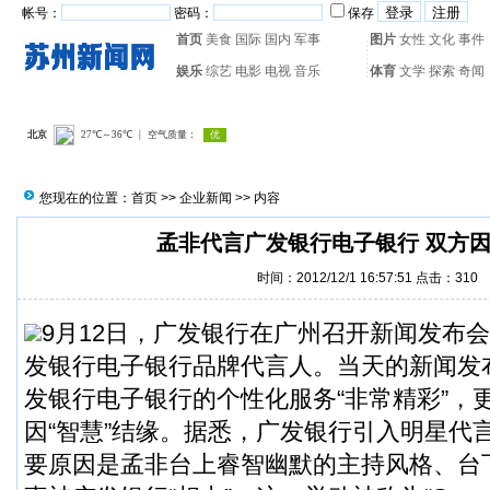
帐号：
密码：
保存
首页
美食
国际
国内
军事
图片
女性
文化
事件
娱乐
综艺
电影
电视
音乐
体育
文学
探索
奇闻
热门搜索：
网页游戏
火箭
您现在的位置：
首页
>>
企业新闻
>> 内容
孟非代言广发银行电子银行 双方因
时间：2012/12/1 16:57:51 点击：
310
9月12日，广发银行在广州召开新闻发布
发银行电子银行品牌代言人。当天的新闻发
发银行电子银行的个性化服务“非常精彩”，
因“智慧”结缘。据悉，广发银行引入明星代
要原因是孟非台上睿智幽默的主持风格、台