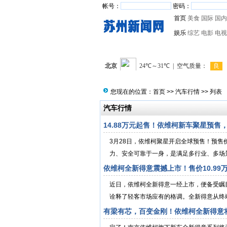
帐号：
密码：
首页
美食
国际
国内
娱乐
综艺
电影
电视
您现在的位置：
首页
>>
汽车行情
>> 列表
汽车行情
14.88万元起售！依维柯新车聚星预售
3月28日，依维柯聚星开启全球预售！预售
力、安全可靠于一身，是满足多行业、多场景、
依维柯全新得意震撼上市！售价10.9
近日，依维柯全新得意一经上市，便备受瞩
诠释了轻客市场应有的格调。全新得意从终端
有梁有芯，百变金刚！依维柯全新得意将