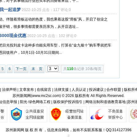
，对于从事物流行业想买车的消费者来说，千...
陪我一起追梦
2022-10-25 点击：117 评论:0
动。伴随着滑板运动的热度，我也乘着这股“滑板”风，开启了创业之
开销，很多事情都需要亲历亲为，从开店选址...
6000现金优惠
2022-10-25 点击：102 评论:0
把目光投到皮卡这种多功能实用车型，打算在“金九银十”购车季就把车
用户，10月1日-10月31日期间...
5
6
下一页
末 页
共
110
条记录 10条/每页
|
法律声明
|
文章发布
|
在线留言
|
法律支援
|
人员认证
|
投诉建议
|
合作联盟
|
版权所
苏州新闻网(
www.mc2sc.com
) © 2026 版权所有 All Rights Reserved.
短信息举报 | 阳光·绿色网络工程 | 版权保护投诉指引 | 网络法制和道德教育基地 |苏州
苏州新闻网 版 权 所 有 ，信息来自网络，如有不实联系客服！QQ:314127396
#