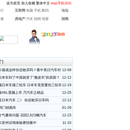
设为首页
加入收藏
繁体中文
wap手机访问
银行
互联网
电脑
手机
数码
论坛
健康
房地产
汽车
招聘
情爱
招商
门
车撞成这样你还敢买吗？看中美日汽车对
12-09
日本车到了中国就变了“脆皮车”的原因？
12-12
城日本车撞三轮车 日本车竟受重伤三轮车
12-19
迪A6L震撼上市 乃汽车之精品
12-25
皮日本汽车 二》 你还敢买日车吗
12-12
T四门轿跑车
01-29
气囊有问题 召回2,623辆汽车
12-23
车苏州试驾体验赛招募中
11-10