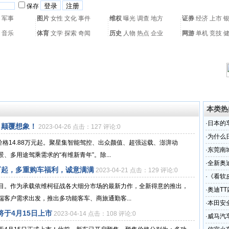
保存
军事
图片
女性
文化
事件
维权
曝光
调查
地方
证券
经济
上市
音乐
体育
文学
探索
奇闻
历史
人物
热点
企业
网游
单机
竞技
热门搜索：
网页游戏
火箭球赛
热门音乐
2011世界杯
亚运会
黄海军演
本类热
·
日本的
，颠覆想象！
2023-04-26 点击：127 评论:0
比
·
为什么
价格14.88万元起。聚星集智能驾控、出众颜值、超强运载、澎湃动
·
东莞南
多用途驾乘需求的“有维新青年”。除...
受轻伤
·
全新奥
9万起，多重购车福利，诚意满满
2023-04-21 点击：129 评论:0
·
《看软
目。作为承载依维柯征战各大细分市场的最新力作，全新得意的推出，
·
奥迪T
客户需求出发，推出多功能客车、商旅通勤客...
·
本田安全
于4月15日上市
2023-04-14 点击：108 评论:0
·
威马汽