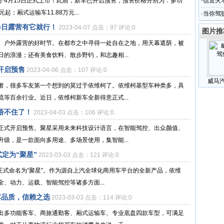
于4月15日正式上市！此前，新车已开启预售，预售价格分别为：多功
·
信宜火
元起；厢式运输车11.88万元...
·
当你驾
春日露营有它就行！
2023-04-07 点击：97 评论:0
图片推
、户外露营的好时节。在都市之中寻得一处自在之地，用天幕遮荫，被
的浪漫；还有美食饮料、散步野钓，和志趣相...
开启预售
2023-04-06 点击：107 评论:0
威马
者，很多车友第一个想到的莫过于依维柯了。依维柯基型车种类多，具
等百余行业。近日，依维柯新车全新得意正式...
捂不住了！
2023-04-03 点击：106 评论:0
正式开启预售。聚星采用未来科技设计语言，在智能驾控、出众颜值、
级，是一款面向多用途、多场景使用，集智能...
式定为“聚星”
2023-03-03 点击：121 评论:0
名正式命名为“聚星”。作为源自上汽全球化商用车平台的全新产品，依维
、动力、运载、智能驾控等诸多方面...
芯品质，信赖之选
2023-03-03 点击：114 评论:0
出多功能客车、商旅通勤客、厢式运输车、专业底盘四款车型，可满足