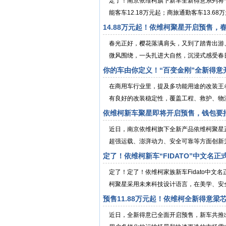
定了！南京依维柯旗下新车全新得意系列将
能客车12.18万元起；商旅通勤客车13.68万
14.88万元起！依维柯聚星开启预售，
春光正好，樱花落满肩头，又到了踏青出游
微风围绕，一头扎进大自然，沉浸式感受春日
你的车由你定义！“百变金刚”全新得意
在商用车行业里，提及多功能用途的改装王
有良好的改装稳定性，覆盖工程、救护、物流
依维柯新车聚星即将开启预售，钱包要
近日，南京依维柯旗下全新产品依维柯聚星
超强运载、澎湃动力、安全可靠等方面创新升
定了！依维柯新车“FIDATO”中文名正
定了！定了！依维柯家族新车Fidato中文
柯聚星采用未来科技设计语言，在美学、安全
预售11.88万元起！依维柯全新得意梁
近日，全新得意已全面开启预售，新车共推