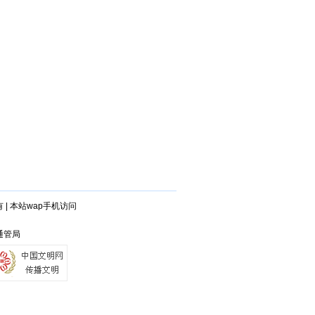
有
|
本站wap手机访问
通管局