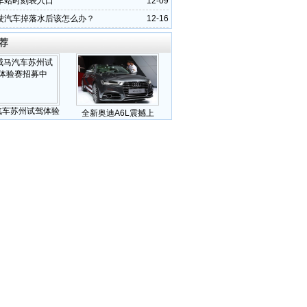
车站时刻表入口
12-09
驶汽车掉落水后该怎么办？
12-16
荐
汽车苏州试驾体验
全新奥迪A6L震撼上