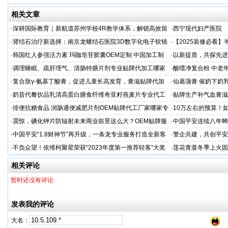
相关文章
·
深耕国际教育｜新航道苏州学校4R教学体系，解锁高效留
·
西宁现代妇产医院
学备考之路
·
肾结石治疗新选择：南京龙蟠结石医院3D数字化电子软镜
·
【2025装修必看
保肾取石术
你省下3万冤枉钱！
·
韩国红人参强活力素 玛咖皂苷胶囊OEM定制 中国加工制
·
以新提质，共探先进
造商
·
调理睡眠、疏肝理气、清肠特膳片剂专业贴牌代加工哪家
·
酸嘌净复合粉 中老年
专业
·
复合肽γ-氨基丁酸膏，促进儿童长高发育，膏滋贴牌代加
·
仙葛蒲膏 催奶下奶
工厂家
家
·
奶昔代餐饮品乳清高蛋白膳食纤维奇亚籽燕麦片专业代工
·
贴牌生产补气血膏滋
厂家
·
排便抗糖食品 润肠通便减肥片剂OEM贴牌代工厂家哪家专
·
10万左右的预算！
业
·
震惊，碘化钾片防辐射未来商业前景这么大？OEM贴牌服
·
中国平安连续八年蝉联B
务商
品牌"
·
中国平安“1.8财神节”再升级，一条龙专业服务打造全新客
·
警企共建，共创平安
户体验
人才专项培训
·
不负众望！依维柯聚星荣获“2023年度第一推荐轻客”大奖
·
莲花青薏冬季上火固
工厂
相关评论
暂时还没有评论
发表我的评论
大名：