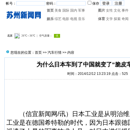
帐号：
密码：
保存
首页
美食
国际
国内
军事
图片
女性
文化
事件
娱乐
综艺
电影
电视
音乐
体育
文学
探索
奇闻
热门搜索：
网页游戏
火箭
您现在的位置：
首页
>>
汽车行情
>> 内容
为什么日本车到了中国就变了“脆皮
时间：2014/12/12 13:23:19 点击：
525
（
信宜新闻
网/讯）日本工业是从明治
工业是在德国希特勒的时代，因为日本跟德