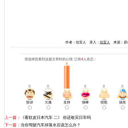
作者：信宜人 录入：
信宜人
来源：原
请选择您看到这篇文章时的心情: 已有
4
人表态：
4
0
0
0
0
0
惊讶
欠揍
支持
很棒
愤怒
搞笑
上一篇：
《看软皮日本汽车 二》 你还敢买日车吗
下一篇：
当你驾驶汽车掉落水后该怎么办？