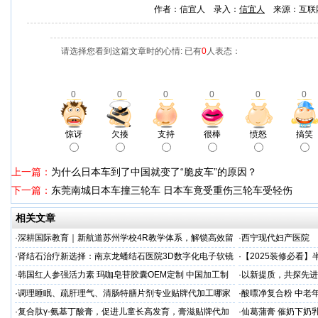
作者：信宜人 录入：
信宜人
来源：互联
请选择您看到这篇文章时的心情: 已有
0
人表态：
0
0
0
0
0
0
惊讶
欠揍
支持
很棒
愤怒
搞笑
上一篇：
为什么日本车到了中国就变了“脆皮车”的原因？
下一篇：
东莞南城日本车撞三轮车 日本车竟受重伤三轮车受轻伤
相关文章
·
深耕国际教育｜新航道苏州学校4R教学体系，解锁高效留
·
西宁现代妇产医院
学备考之路
·
肾结石治疗新选择：南京龙蟠结石医院3D数字化电子软镜
·
【2025装修必看
保肾取石术
你省下3万冤枉钱！
·
韩国红人参强活力素 玛咖皂苷胶囊OEM定制 中国加工制
·
以新提质，共探先进
造商
·
调理睡眠、疏肝理气、清肠特膳片剂专业贴牌代加工哪家
·
酸嘌净复合粉 中老年
专业
·
复合肽γ-氨基丁酸膏，促进儿童长高发育，膏滋贴牌代加
·
仙葛蒲膏 催奶下奶