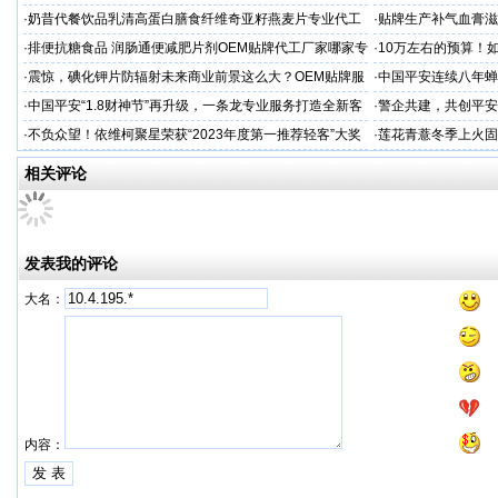
工厂家
家
·
奶昔代餐饮品乳清高蛋白膳食纤维奇亚籽燕麦片专业代工
·
贴牌生产补气血膏滋
厂家
·
排便抗糖食品 润肠通便减肥片剂OEM贴牌代工厂家哪家专
·
10万左右的预算！
业
·
震惊，碘化钾片防辐射未来商业前景这么大？OEM贴牌服
·
中国平安连续八年蝉联B
务商
品牌"
·
中国平安“1.8财神节”再升级，一条龙专业服务打造全新客
·
警企共建，共创平安
户体验
人才专项培训
·
不负众望！依维柯聚星荣获“2023年度第一推荐轻客”大奖
·
莲花青薏冬季上火固
工厂
相关评论
发表我的评论
大名：
内容：