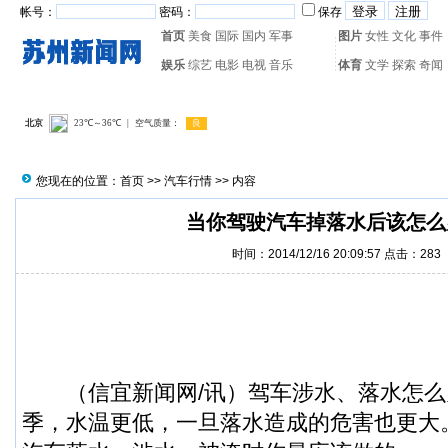
帐号：
密码：
保存
首页
美食
国际
国内
军事
图片
女性
文化
事件
娱乐
综艺
电影
电视
音乐
体育
文学
探索
奇闻
热门搜索：
网页游戏
火箭
您现在的位置：
首页
>>
汽车行情
>> 内容
当你驾驶汽车掉落水后该怎么
时间：2014/12/16 20:09:57 点击：
283
（
信宜新闻
网/讯）驾车涉水、落水怎
季，水温更低，一旦落水造成的危害也更大