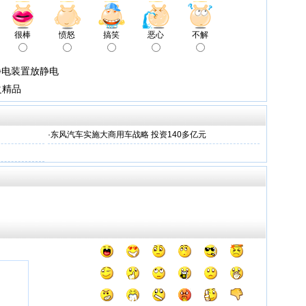
很棒
愤怒
搞笑
恶心
不解
静电装置放静电
之精品
·
东风汽车实施大商用车战略 投资140多亿元