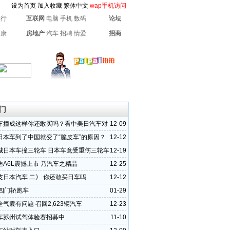
设为首页
加入收藏
繁体中文
wap手机访问
银行
互联网
电脑
手机
数码
论坛
健康
房地产
汽车
招聘
情爱
招商
门
车撞成这样你还敢买吗？看中美日汽车对
12-09
日本车到了中国就变了“脆皮车”的原因？
12-12
城日本车撞三轮车 日本车竟受重伤三轮车
12-19
迪A6L震撼上市 乃汽车之精品
12-25
皮日本汽车 二》 你还敢买日车吗
12-12
T四门轿跑车
01-29
气囊有问题 召回2,623辆汽车
12-23
车苏州试驾体验赛招募中
11-10