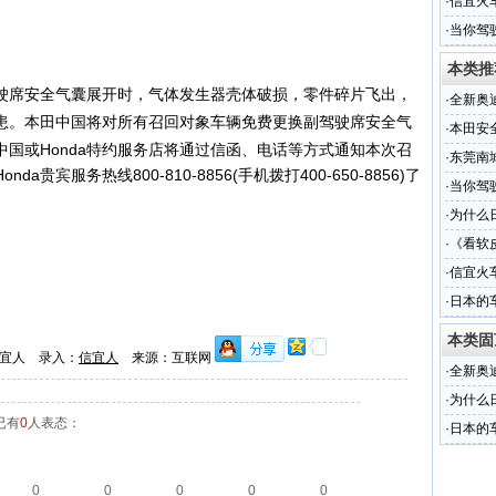
·
信宜火
·
当你驾
本类推
驶席安全气囊展开时，气体发生器壳体破损，零件碎片飞出，
·
全新奥
患。本田中国将对所有召回对象车辆免费更换副驾驶席安全气
·
本田安全
中国或Honda特约服务店将通过信函、电话等方式通知本次召
·
东莞南
宾服务热线800-810-8856(手机拨打400-650-8856)了
受轻伤
·
当你驾
·
为什么
·
《看软
·
信宜火
·
日本的
比
本类固
宜人 录入：
信宜人
来源：互联网
·
全新奥
·
为什么
已有
0
人表态：
·
日本的
比
0
0
0
0
0