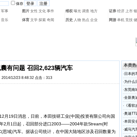
保存
军事
图片
女性
文化
事件
维权
曝光
调查
地方
证券
经济
上市
音乐
体育
文学
探索
奇闻
历史
人物
热点
企业
网游
单机
竞技
热门搜索：
网页游戏
火箭球赛
热门音乐
2011世界杯
亚运会
黄海军演
本类热
囊有问题 召回2,623辆汽车
·
日本的
014/12/23 8:48:32 点击：
313
比
·
为什么
·
东莞南
受轻伤
·
全新奥
·
《看软
·
奥迪T
12月19日消息，日前，本田技研工业(中国)投资有限公司向国
·
本田安全
月1日起，召回部分进口2003——2004年款Stream(时
·
威马汽
CIVIC(思域)汽车。据该公司统计，在中国大陆地区涉及召回数量为