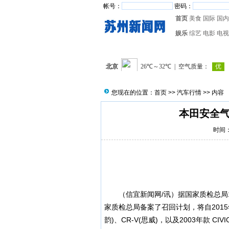
帐号：
密码：
首页
美食
国际
国内
娱乐
综艺
电影
电视
您现在的位置：
首页
>>
汽车行情
>> 内容
本田安全气
时间：2
（
信宜新闻
网/讯）据国家质检总局
家质检总局备案了召回计划，将自2015年2
韵)、CR-V(思威)，以及2003年款 