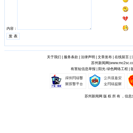
内容：
关于我们
|
服务条款
|
法律声明
|
文章发布
|
在线留言
|
苏州新闻网(
www.mc2sc.c
有害短信息举报 | 阳光·绿色网络工程 |
苏州新闻网 版 权 所 有 ，信息