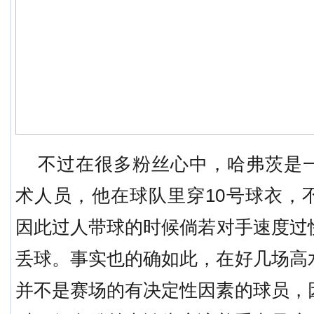
不过在很多粉丝心中
，
哈弗茨
是
术人员，他在球队里穿
10
号球衣，
因此过人带球的时候
倘若
对手速度过
丢球。事实也的确如此，在好几场高
并不是赛场的有决定性因素的球员，