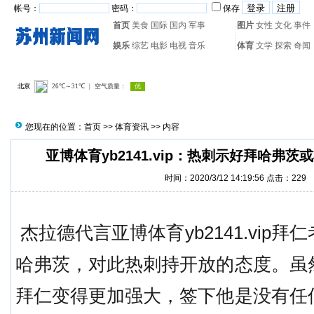
帐号：
密码：
保存
首页
美食
国际
国内
军事
图片
女性
文化
事件
娱乐
综艺
电影
电视
音乐
体育
文学
探索
奇闻
热门搜索：
网页游戏
火箭
您现在的位置：
首页
>>
体育资讯
>> 内容
亚博体育yb2141.vip：热刺示好拜哈弗
时间：2020/3/12 14:19:56 点击：
229
杰拉德代言亚博体育yb2141.vip
拜仁
哈弗茨，对此热刺
持开放的
态度。虽
拜仁变得更加强大，签下他是没有任