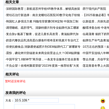
相关文章
·
深耕国际教育｜新航道苏州学校4R教学体系，解锁高效留
·
西宁现代妇产医院
学备考之路
·
肾结石治疗新选择：南京龙蟠结石医院3D数字化电子软镜
·
【2025装修必看
保肾取石术
你省下3万冤枉钱！
·
韩国红人参强活力素 玛咖皂苷胶囊OEM定制 中国加工制
·
以新提质，共探先进
造商
·
调理睡眠、疏肝理气、清肠特膳片剂专业贴牌代加工哪家
·
酸嘌净复合粉 中老年
专业
·
复合肽γ-氨基丁酸膏，促进儿童长高发育，膏滋贴牌代加
·
仙葛蒲膏 催奶下奶
工厂家
家
·
奶昔代餐饮品乳清高蛋白膳食纤维奇亚籽燕麦片专业代工
·
贴牌生产补气血膏滋
厂家
·
排便抗糖食品 润肠通便减肥片剂OEM贴牌代工厂家哪家专
·
10万左右的预算！
业
·
震惊，碘化钾片防辐射未来商业前景这么大？OEM贴牌服
·
中国平安连续八年蝉联B
务商
品牌"
·
中国平安“1.8财神节”再升级，一条龙专业服务打造全新客
·
警企共建，共创平安
户体验
人才专项培训
·
不负众望！依维柯聚星荣获“2023年度第一推荐轻客”大奖
·
莲花青薏冬季上火固
工厂
相关评论
暂时还没有评论
发表我的评论
大名：