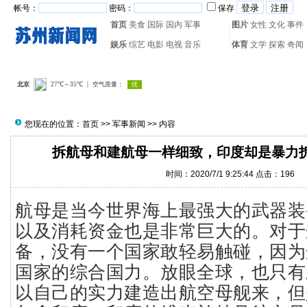
帐号：
密码：
保存
首页
美食
国际
国内
军事
图片
女性
文化
事件
娱乐
综艺
电影
电视
音乐
体育
文学
探索
奇闻
热门搜索：
网页游戏
火箭
您现在的位置：
首页
>>
军事新闻
>> 内容
拆航母和建航母一样细致，印度却是暴力
时间：2020/7/1 9:25:44 点击：
196
航母是当今世界海上最强大的武器装
以及消耗资金也是非常巨大的。对于
备，没有一个国家敢轻易触碰，因为
国家的综合国力。放眼全球，也只有
以自己的实力建造出航空母舰来，但