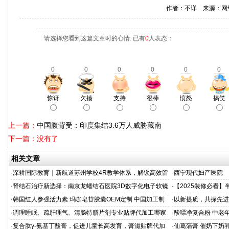
作者：不详 来源：网
请选择您看到这篇文章时的心情: 已有
0
人表态：
0
0
0
0
0
0
惊讶
欠揍
支持
很棒
愤怒
搞笑
上一篇：
中国腹背受：印度集结3.6万人威胁藏南
下一篇：没有了
相关文章
·
深耕国际教育｜新航道苏州学校4R教学体系，解锁高效留
·
西宁现代妇产医院
学备考之路
·
肾结石治疗新选择：南京龙蟠结石医院3D数字化电子软镜
·
【2025装修必看
保肾取石术
你省下3万冤枉钱！
·
韩国红人参强活力素 玛咖皂苷胶囊OEM定制 中国加工制
·
以新提质，共探先进
造商
·
调理睡眠、疏肝理气、清肠特膳片剂专业贴牌代加工哪家
·
酸嘌净复合粉 中老年
专业
·
复合肽γ-氨基丁酸膏，促进儿童长高发育，膏滋贴牌代加
·
仙葛蒲膏 催奶下奶