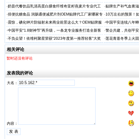
工厂家
家
·
奶昔代餐饮品乳清高蛋白膳食纤维奇亚籽燕麦片专业代工
·
贴牌生产补气血膏滋
厂家
·
排便抗糖食品 润肠通便减肥片剂OEM贴牌代工厂家哪家专
·
10万左右的预算！
业
·
震惊，碘化钾片防辐射未来商业前景这么大？OEM贴牌服
·
中国平安连续八年蝉联B
务商
品牌"
·
中国平安“1.8财神节”再升级，一条龙专业服务打造全新客
·
警企共建，共创平安
户体验
人才专项培训
·
不负众望！依维柯聚星荣获“2023年度第一推荐轻客”大奖
·
莲花青薏冬季上火固
工厂
相关评论
暂时还没有评论
发表我的评论
大名：
内容：