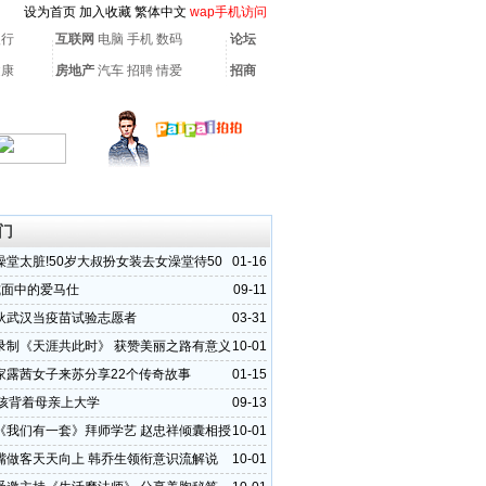
设为首页
加入收藏
繁体中文
wap手机访问
银行
互联网
电脑
手机
数码
论坛
健康
房地产
汽车
招聘
情爱
招商
门
澡堂太脏!50岁大叔扮女装去女澡堂待50
01-16
式面中的爱马仕
09-11
伙武汉当疫苗试验志愿者
03-31
录制《天涯共此时》 获赞美丽之路有意义
10-01
家露茜女子来苏分享22个传奇故事
01-15
女孩背着母亲上大学
09-13
《我们有一套》拜师学艺 赵忠祥倾囊相授
10-01
嘴做客天天向上 韩乔生领衔意识流解说
10-01