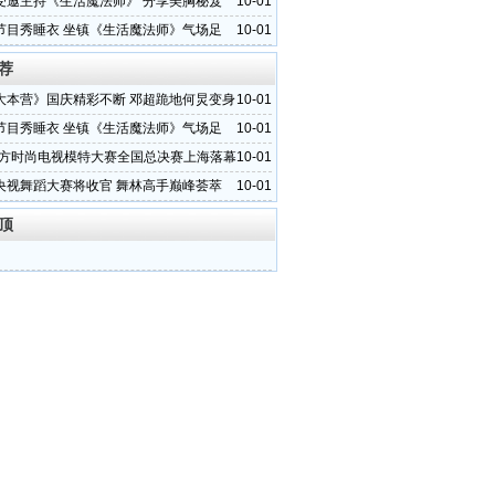
受邀主持《生活魔法师》 分享美胸秘笈
10-01
节目秀睡衣 坐镇《生活魔法师》气场足
10-01
荐
大本营》国庆精彩不断 邓超跪地何炅变身
10-01
节目秀睡衣 坐镇《生活魔法师》气场足
10-01
1东方时尚电视模特大赛全国总决赛上海落幕
10-01
央视舞蹈大赛将收官 舞林高手巅峰荟萃
10-01
顶