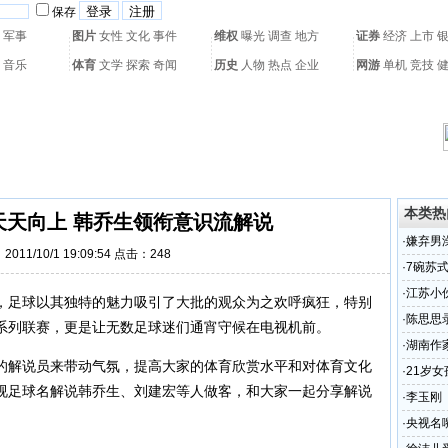
保存
军事
图片
女性
文化
事件
维权
曝光
调查
地方
证券
经济
上市
音乐
体育
文学
探索
奇闻
历史
人物
热点
企业
网游
单机
竞技
热门搜索：
网页游戏
火箭球赛
热门音乐
2011世界杯
亚运会
黄海军演
本类热
天天向上 韩乔生领衔意识流解说
·
嫌弃男
011/10/1 19:09:54 点击：
248
分钟
·
7碗苏
·
江苏小
，足球以其独特的魅力吸引了大批的观众为之欢呼疯狂，特别
·
陈思思
系列联赛，更是让无数足球迷们通宵守候在
电视
机前。
·
湖南作
的解说员来带动气氛，提高大家的体育欣赏水平和对体育文化
·
21岁
视足球名解说
韩乔生
、刘建宏等人做客，和大家一起分享解说
·
李玉刚
·
央视名