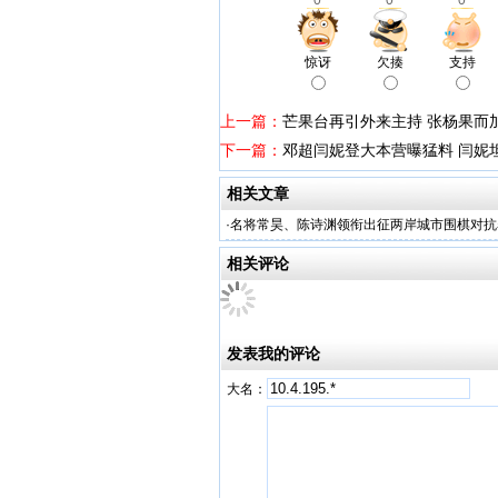
0
0
0
惊讶
欠揍
支持
上一篇：
芒果台再引外来主持 张杨果而
下一篇：
邓超闫妮登大本营曝猛料 闫妮
相关文章
·
名将常昊、陈诗渊领衔出征两岸城市围棋对抗
相关评论
发表我的评论
大名：