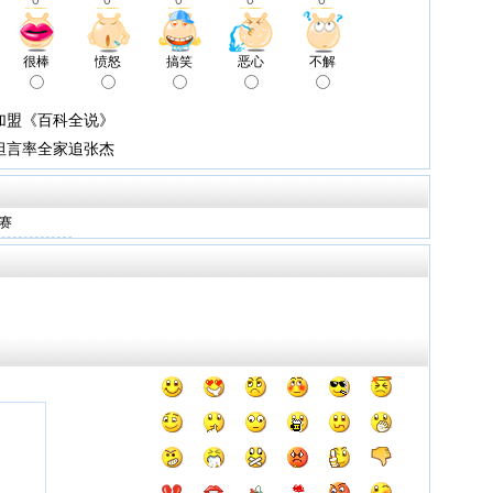
0
0
0
0
0
很棒
愤怒
搞笑
恶心
不解
加盟《百科全说》
坦言率全家追张杰
赛