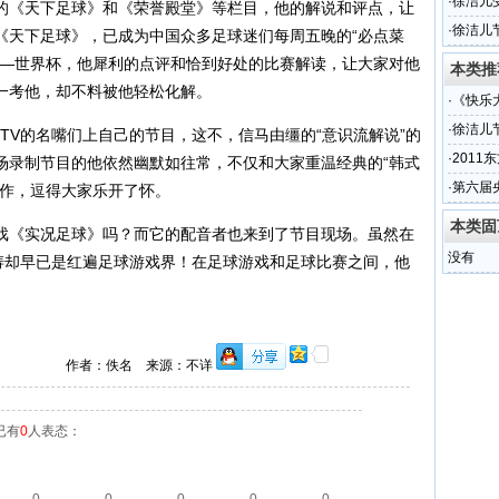
·
徐洁儿
的《天下足球》和《荣誉殿堂》等栏目，他的解说和评点，让
·
徐洁儿
《天下足球》，已成为中国众多足球迷们每周五晚的“必点菜
—
世界杯
，他犀利的点评和恰到好处的比赛解读，让大家对他
本类推
一考他，却不料被他轻松化解。
·
《快乐
·
徐洁儿
TV的名嘴们上自己的节目，这不，信马由缰的“意识流解说”的
·
201
场录制节目的他依然幽默如往常，不仅和大家重温经典的“韩式
·
第六届
动作，逗得大家乐开了怀。
本类固
戏《实况足球》吗？而它的配音者也来到了节目现场。虽然在
没有
王涛却早已是红遍足球游戏界！在足球游戏和足球比赛之间，他
作者：佚名 来源：不详
已有
0
人表态：