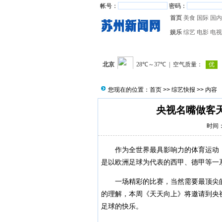
帐号：
密码：
首页
美食
国际
国内
娱乐
综艺
电影
电视
您现在的位置：
首页
>>
综艺快报
>> 内容
央视名嘴做客
时间：2
作为全世界最具影响力的体育运动
是以欧洲足球为代表的西甲、德甲等一
一场精彩的比赛，当然需要最顶尖
的理解，本周《天天向上》将邀请到央
足球的快乐。