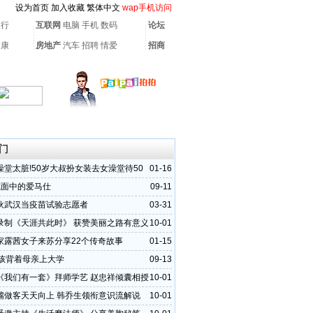
设为首页
加入收藏
繁体中文
wap手机访问
银行
互联网
电脑
手机
数码
论坛
健康
房地产
汽车
招聘
情爱
招商
门
澡堂太脏!50岁大叔扮女装去女澡堂待50
01-16
式面中的爱马仕
09-11
伙武汉当疫苗试验志愿者
03-31
录制《天涯共此时》 获赞美丽之路有意义
10-01
家露茜女子来苏分享22个传奇故事
01-15
女孩背着母亲上大学
09-13
《我们有一套》拜师学艺 赵忠祥倾囊相授
10-01
嘴做客天天向上 韩乔生领衔意识流解说
10-01