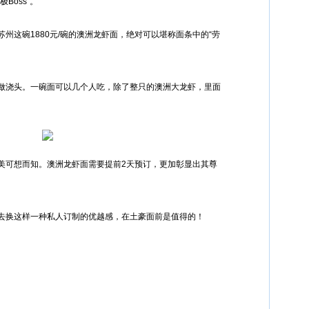
Boss”。
苏州这碗1880元/碗的澳洲龙虾面，绝对可以堪称面条中的“劳
做浇头。一碗面可以几个人吃，除了整只的澳洲大龙虾，里面
美可想而知。澳洲龙虾面需要提前2天预订，更加彰显出其尊
去换这样一种私人订制的优越感，在土豪面前是值得的！