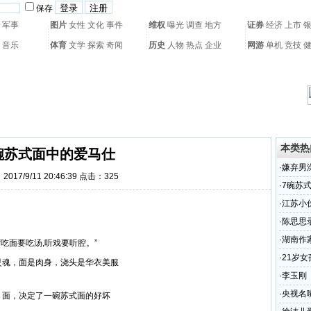
保存
军事
图片
女性
文化
事件
维权
曝光
调查
地方
证券
经济
上市
音乐
体育
文学
探索
奇闻
历史
人物
热点
企业
网游
单机
竞技
热门搜索：
网页游戏
火箭球赛
热门音乐
2011世界杯
亚运会
黄海军演
本类热
碗苏式面中的爱马仕
·
嫌弃男
017/9/11 20:46:39 点击：
325
分钟
·
7碗苏
·
江苏小
·
陈思思
·
湖南作
“吃面要吃汤,听戏要听腔。”
·
21岁
灵魂，面是肉身，浇头是华衣美服
·
李玉刚
·
央视名
、面，决定了一碗苏式面的好坏