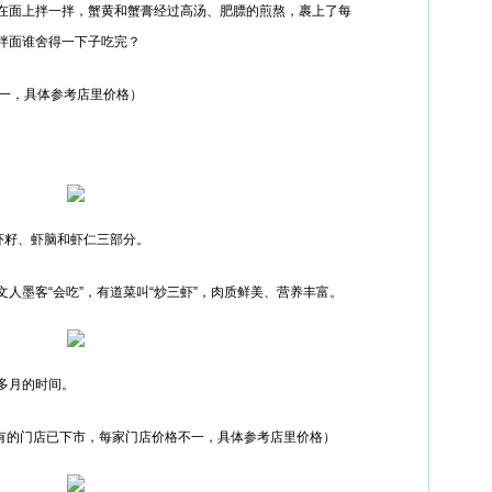
在面上拌一拌，蟹黄和蟹膏经过高汤、肥膘的煎熬，裹上了每
拌面谁舍得一下子吃完？
不一，具体参考店里价格）
虾籽、虾脑和虾仁三部分。
人墨客“会吃”，有道菜叫“炒三虾”，肉质鲜美、营养丰富。
多月的时间。
碗（有的门店已下市，每家门店价格不一，具体参考店里价格）