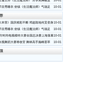
受邀主持《生活魔法师》 分享美胸秘笈
10-01
节目秀睡衣 坐镇《生活魔法师》气场足
10-01
荐
大本营》国庆精彩不断 邓超跪地何炅变身
10-01
节目秀睡衣 坐镇《生活魔法师》气场足
10-01
1东方时尚电视模特大赛全国总决赛上海落幕
10-01
央视舞蹈大赛将收官 舞林高手巅峰荟萃
10-01
顶