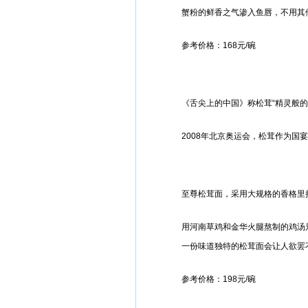
蟹粉的鲜香之气渗入鱼唇，不用其
参考价格：168元/碗
《舌尖上的中国》称松茸“精灵般的
2008年北京奥运会，松茸作为
至尊松茸面，采用大规格的香格里
用河南草鸡和金华火腿熬制的鸡汤
一份味道独特的松茸面会让人欲罢
参考价格：198元/碗