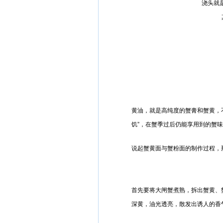
浇头就
黄油，就是高纯度的蟹膏和蟹黄，不
饥”，在蟹季过后仍能享用到的蟹
说起蟹黄面与蟹粉面的制作过程，
首先要将大闸蟹煮熟，拆出蟹黄、
深黄，油光透亮，散发出诱人的香