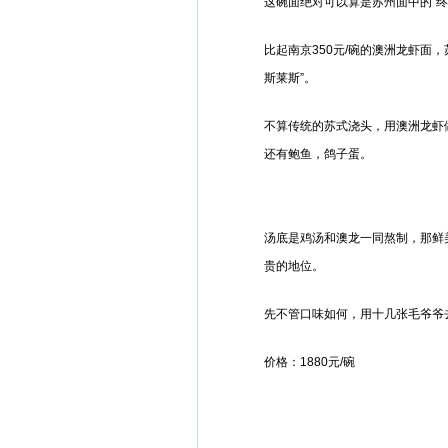
这碗面绝对可以算是苏州面中的“终极
比起南京350元/碗的澳洲龙虾面，
斯莱斯”。
不算传统的苏式浇头，用澳洲龙虾
还有鲍鱼，鸽子蛋。
汤底是鸡汤和澳龙一同熬制，那鲜
贵的地位。
先不管口味如何，用十几张毛爷爷
价格：1880元/碗