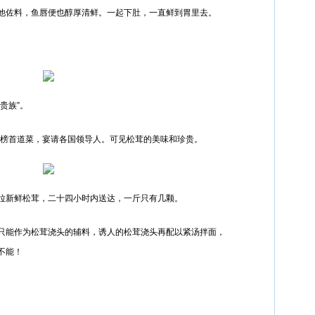
他佐料，鱼唇便也醇厚清鲜。一起下肚，一直鲜到胃里去。
贵族”。
国宴榜首道菜，宴请各国领导人。可见松茸的美味和珍贵。
拉新鲜松茸，二十四小时内送达，一斤只有几颗。
只能作为松茸浇头的辅料，诱人的松茸浇头再配以紧汤拌面，
不能！