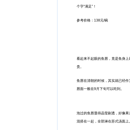
个字“满足”！
参考价格：138元/碗
看起来不起眼的鱼唇，竟是鱼身上
贵。
鱼唇在清朝的时候，其实就已经作
唇面一般在9月下旬可以吃到。
泡过的鱼唇显得晶莹剔透，好像果
混搭在一起，全部淋在苏式汤面上