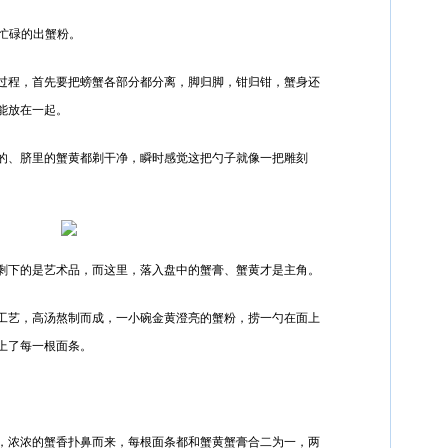
在忙碌的出蟹粉。
过程，首先要把螃蟹各部分都分离，脚归脚，钳归钳，蟹身还
能放在一起。
的、脐里的蟹黄都剃干净，瞬时感觉这把勺子就像一把雕刻
剩下的是艺术品，而这里，落入盘中的蟹膏、蟹黄才是主角。
工艺，高汤熬制而成，一小碗金黄澄亮的蟹粉，捞一勺在面上
上了每一根面条。
，浓浓的蟹香扑鼻而来，每根面条都和蟹黄蟹膏合二为一，两