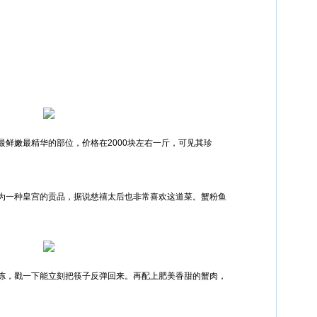
最鲜嫩最精华的部位，价格在2000块左右一斤，可见其珍
为一种皇宫的贡品，据说慈禧太后也非常喜欢这道菜。蟹粉鱼
冻，戳一下能立刻把筷子反弹回来。再配上肥美香甜的蟹肉，
。