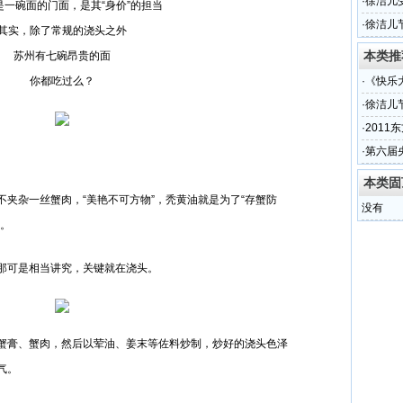
·
徐洁儿
是一碗面的门面，是其“身价”的担当
·
徐洁儿
其实，除了常规的浇头之外
本类推
苏州有七碗昂贵的面
你都吃过么？
·
《快乐
·
徐洁儿
·
201
·
第六届
本类固
夹杂一丝蟹肉，“美艳不可方物”，秃黄油就是为了“存蟹防
没有
味。
那可是相当讲究，关键就在浇头。
蟹膏、蟹肉，然后以荤油、姜末等佐料炒制，炒好的浇头色泽
气。