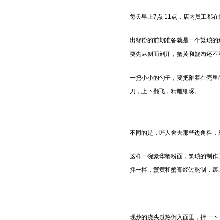
每天早上7点-11点，店内员工都
出蟹粉的前期准备就是一个繁琐的
要先从侧面剖开，蟹黄和蟹肉还不
一把小小的勺子，要把附着在壳里
刀，上下翻飞，精雕细琢。
不同的是，匠人舍去那些边角料，
这样一碗豪华蟹粉面，繁琐的制作
拌一拌，蟹黄和蟹膏经过熬制，裹
现炒的浇头趁热倒入面里，拌一下