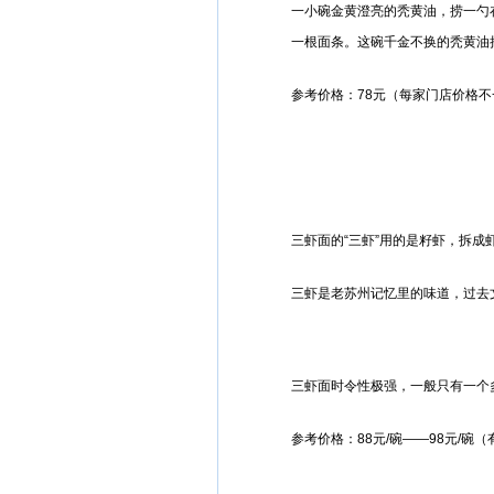
一小碗金黄澄亮的秃黄油，捞一勺
一根面条。这碗千金不换的秃黄油
参考价格：78元（每家门店价格
三虾面的“三虾”用的是籽虾，拆成
三虾是老苏州记忆里的味道，过去文
三虾面时令性极强，一般只有一个
参考价格：88元/碗——98元/