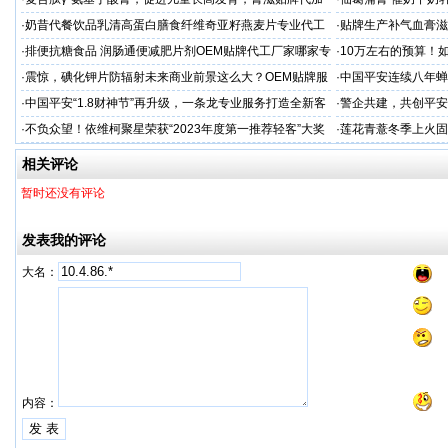
工厂家
家
·
奶昔代餐饮品乳清高蛋白膳食纤维奇亚籽燕麦片专业代工
·
贴牌生产补气血膏滋
厂家
·
排便抗糖食品 润肠通便减肥片剂OEM贴牌代工厂家哪家专
·
10万左右的预算！
业
·
震惊，碘化钾片防辐射未来商业前景这么大？OEM贴牌服
·
中国平安连续八年蝉联B
务商
品牌"
·
中国平安“1.8财神节”再升级，一条龙专业服务打造全新客
·
警企共建，共创平安
户体验
人才专项培训
·
不负众望！依维柯聚星荣获“2023年度第一推荐轻客”大奖
·
莲花青薏冬季上火固
工厂
相关评论
暂时还没有评论
发表我的评论
大名：
内容：