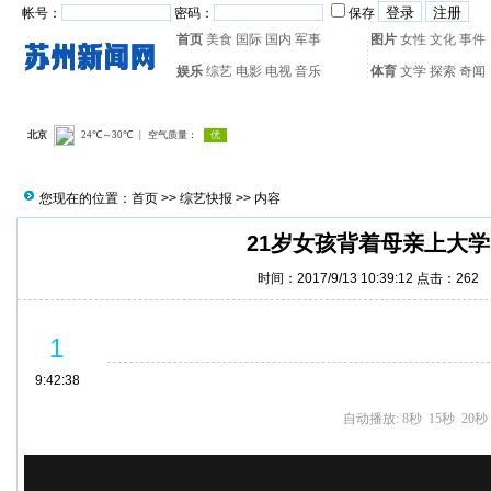
帐号：
密码：
保存
首页
美食
国际
国内
军事
图片
女性
文化
事件
娱乐
综艺
电影
电视
音乐
体育
文学
探索
奇闻
热门搜索：
网页游戏
火箭
您现在的位置：
首页
>>
综艺快报
>> 内容
21岁女孩背着母亲上大学
时间：2017/9/13 10:39:12 点击：
262
(
1
/7)
21岁女孩背着母亲上大学：有妈妈才有家
9:42:38
自动播放:
8秒
15秒
20秒