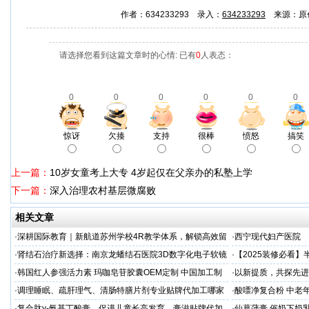
作者：634233293 录入：
634233293
来源：原
请选择您看到这篇文章时的心情: 已有
0
人表态：
0
0
0
0
0
0
惊讶
欠揍
支持
很棒
愤怒
搞笑
上一篇：
10岁女童考上大专 4岁起仅在父亲办的私塾上学
下一篇：
深入治理农村基层微腐败
相关文章
·
深耕国际教育｜新航道苏州学校4R教学体系，解锁高效留
·
西宁现代妇产医院
学备考之路
·
肾结石治疗新选择：南京龙蟠结石医院3D数字化电子软镜
·
【2025装修必看
保肾取石术
你省下3万冤枉钱！
·
韩国红人参强活力素 玛咖皂苷胶囊OEM定制 中国加工制
·
以新提质，共探先进
造商
·
调理睡眠、疏肝理气、清肠特膳片剂专业贴牌代加工哪家
·
酸嘌净复合粉 中老年
专业
·
复合肽γ-氨基丁酸膏，促进儿童长高发育，膏滋贴牌代加
·
仙葛蒲膏 催奶下奶