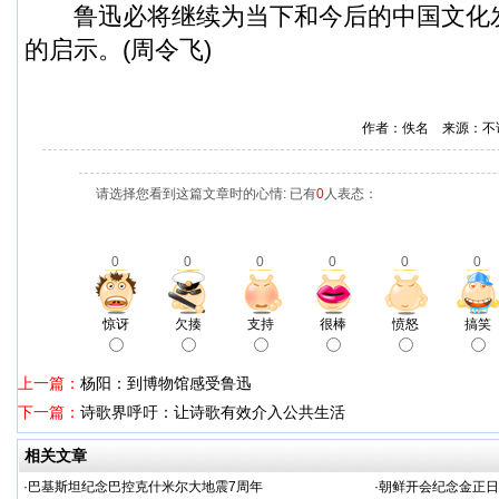
鲁迅必将继续为当下和今后的中国文化
的启示。(周令飞)
作者：佚名 来源：不
请选择您看到这篇文章时的心情: 已有
0
人表态：
0
0
0
0
0
0
惊讶
欠揍
支持
很棒
愤怒
搞笑
上一篇：
杨阳：到博物馆感受鲁迅
下一篇：
诗歌界呼吁：让诗歌有效介入公共生活
相关文章
·
巴基斯坦纪念巴控克什米尔大地震7周年
·
朝鲜开会纪念金正日