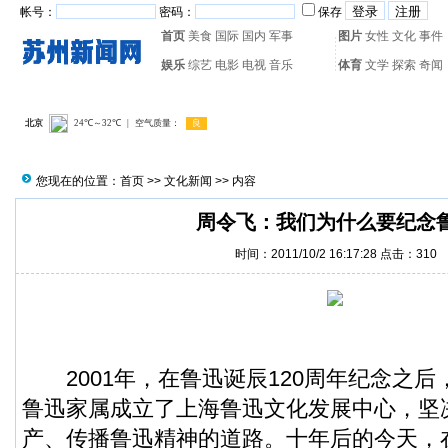
帐号：
密码：
保存
首页
美食
国际
国内
军事
图片
女性
文化
事件
娱乐
综艺
电影
电视
音乐
体育
文学
探索
奇闻
热门搜索：
网页游戏
火箭
您现在的位置：
首页
>>
文化新闻
>> 内容
周令飞：我们为什么要纪念
时间：2011/10/2 16:17:28 点击：
310
2001年，在鲁迅诞辰120周年纪念之后
鲁迅家属成立了上海鲁迅文化发展中心，坚
产、传播鲁迅精神的道路。十年后的今天，在