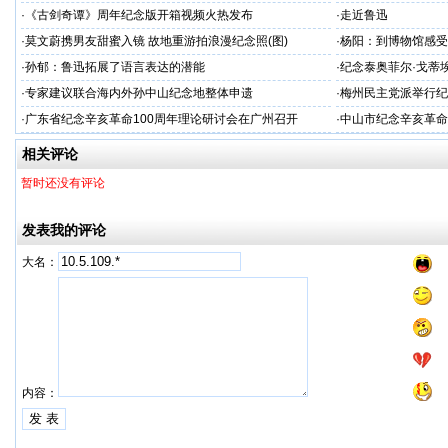
·
《古剑奇谭》周年纪念版开箱视频火热发布
·
走近鲁迅
·
莫文蔚携男友甜蜜入镜 故地重游拍浪漫纪念照(图)
·
杨阳：到博物馆感受
·
孙郁：鲁迅拓展了语言表达的潜能
·
纪念泰奥菲尔·戈蒂埃
·
专家建议联合海内外孙中山纪念地整体申遗
·
梅州民主党派举行纪
·
广东省纪念辛亥革命100周年理论研讨会在广州召开
·
中山市纪念辛亥革命
月9日举行
相关评论
暂时还没有评论
发表我的评论
大名：
内容：