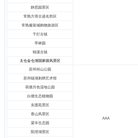
静思园景区
常熟方塔古迹名胜区
常熟服装城购物旅游区
千灯古镇
亭林园
锦溪古镇
太仓金仓湖国家级风景区
苏州何山公园
苏州镇湖刺绣艺术馆
荷塘月色湿地公园
白塘生态植物园
东渡苑景区
香山风景区
AAA
梁丰生态园
阳澄湖景区