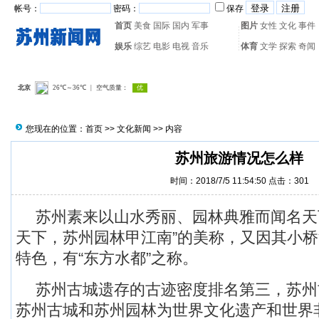
帐号：
密码：
保存
首页
美食
国际
国内
军事
图片
女性
文化
事件
娱乐
综艺
电影
电视
音乐
体育
文学
探索
奇闻
热门搜索：
网页游戏
火箭
您现在的位置：
首页
>>
文化新闻
>> 内容
苏州旅游情况怎么样
时间：2018/7/5 11:54:50 点击：
301
苏州素来以山水秀丽、园林典雅而闻名天
天下，苏州园林甲江南”的美称，又因其小
特色，有“东方水都”之称。
苏州古城遗存的古迹密度排名第三，苏州古
苏州古城和苏州园林为世界文化遗产和世界