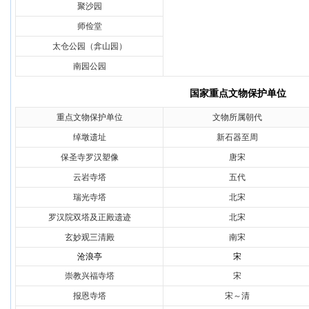
聚沙园
师俭堂
太仓公园（弇山园）
南园公园
国家重点文物保护单位
重点文物保护单位
文物所属朝代
绰墩遗址
新石器至周
保圣寺罗汉塑像
唐宋
云岩寺塔
五代
瑞光寺塔
北宋
罗汉院双塔及正殿遗迹
北宋
玄妙观三清殿
南宋
沧浪亭
宋
崇教兴福寺塔
宋
报恩寺塔
宋～清