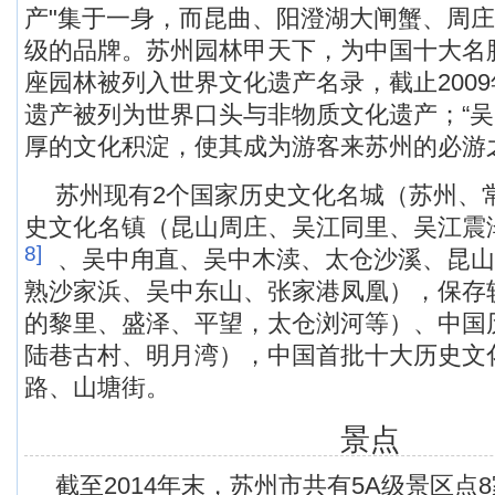
产"集于一身，而昆曲、阳澄湖大闸蟹、周
级的品牌。苏州园林甲天下，为中国十大名
座园林被列入世界文化遗产名录，截止200
遗产被列为世界口头与非物质文化遗产；“吴
厚的文化积淀，使其成为游客来苏州的必游
苏州现有2个国家历史文化名城（苏州、常
史文化名镇（昆山周庄、吴江同里、吴江震
8]
、吴中甪直、吴中木渎、太仓沙溪、昆山
熟沙家浜、吴中东山、张家港凤凰），保存
的黎里、盛泽、平望，太仓浏河等）、中国
陆巷古村、明月湾），中国首批十大历史文
路、山塘街。
景点
截至2014年末，苏州市共有5A级景区点8