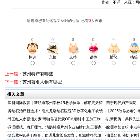
作者：不详 来源：网
请选择您看到这篇文章时的心情: 已有
0
人表态：
0
0
0
0
0
0
惊讶
欠揍
支持
很棒
愤怒
搞笑
上一篇：
苏州特产有哪些
下一篇：
苏州著名人物有哪些
相关文章
·
深耕国际教育｜新航道苏州学校4R教学体系，解锁高效留
·
西宁现代妇产医院
学备考之路
·
肾结石治疗新选择：南京龙蟠结石医院3D数字化电子软镜
·
【2025装修必看
保肾取石术
你省下3万冤枉钱！
·
韩国红人参强活力素 玛咖皂苷胶囊OEM定制 中国加工制
·
以新提质，共探先进
造商
·
调理睡眠、疏肝理气、清肠特膳片剂专业贴牌代加工哪家
·
酸嘌净复合粉 中老年
专业
·
复合肽γ-氨基丁酸膏，促进儿童长高发育，膏滋贴牌代加
·
仙葛蒲膏 催奶下奶