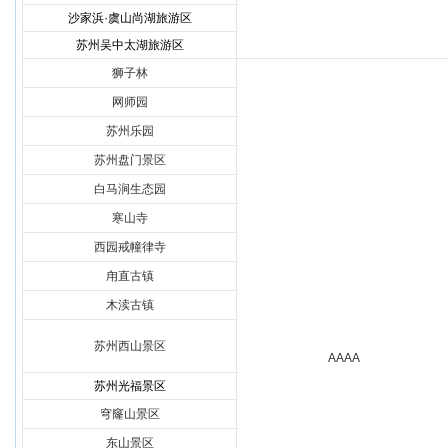
沙家浜·虞山尚湖旅游区
苏州吴中太湖旅游区
狮子林
网师园
苏州乐园
苏州盘门景区
白马涧生态园
寒山寺
西园戒幢律寺
甪直古镇
木渎古镇
苏州西山景区
AAAA
苏州光福景区
穹窿山景区
东山景区