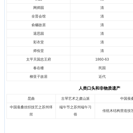
网师园
清
全晋会馆
清
俞樾故居
清
退思园
清
彩衣堂
清
师俭堂
清
太平天国忠王府
1860-63
春在楼
民国
柳亚子故居
近代
人类口头和非物质遗产
昆曲
古琴艺术之虞山派
中国蚕
中国蚕桑丝织技艺之苏州缂
端午节之苏州端午习
传统木结构营造技
丝
俗