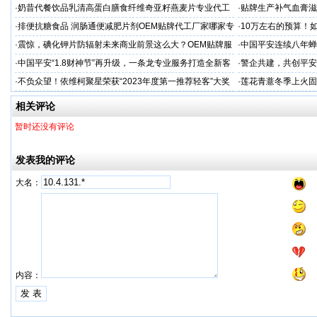
工厂家
家
·
奶昔代餐饮品乳清高蛋白膳食纤维奇亚籽燕麦片专业代工
·
贴牌生产补气血膏滋
厂家
·
排便抗糖食品 润肠通便减肥片剂OEM贴牌代工厂家哪家专
·
10万左右的预算！
业
·
震惊，碘化钾片防辐射未来商业前景这么大？OEM贴牌服
·
中国平安连续八年蝉联B
务商
品牌"
·
中国平安“1.8财神节”再升级，一条龙专业服务打造全新客
·
警企共建，共创平安
户体验
人才专项培训
·
不负众望！依维柯聚星荣获“2023年度第一推荐轻客”大奖
·
莲花青薏冬季上火固
工厂
相关评论
暂时还没有评论
发表我的评论
大名：
内容：