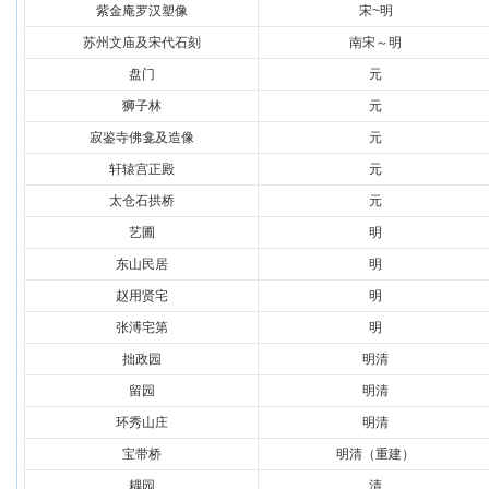
紫金庵罗汉塑像
宋~明
苏州文庙及宋代石刻
南宋～明
盘门
元
狮子林
元
寂鉴寺佛龛及造像
元
轩辕宫正殿
元
太仓石拱桥
元
艺圃
明
东山民居
明
赵用贤宅
明
张溥宅第
明
拙政园
明清
留园
明清
环秀山庄
明清
宝带桥
明清（重建）
耦园
清