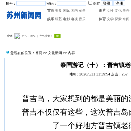
帐号：
密码：
保存
首页
美食
国际
国内
军事
图片
女性
文化
事件
娱乐
综艺
电影
电视
音乐
体育
文学
探索
奇闻
热门搜索：
网页游戏
火箭
您现在的位置：
首页
>>
文化新闻
>> 内容
泰国游记（十）：普吉镇老
时间：2020/5/11 11:19:54 点击：
257
普吉岛，大家想到的都是美丽的
普吉不仅仅有这些，这次普吉岛
了一个好地方普吉镇老