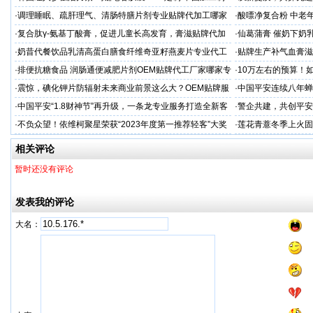
造商
·
调理睡眠、疏肝理气、清肠特膳片剂专业贴牌代加工哪家
·
酸嘌净复合粉 中老年
专业
·
复合肽γ-氨基丁酸膏，促进儿童长高发育，膏滋贴牌代加
·
仙葛蒲膏 催奶下奶
工厂家
家
·
奶昔代餐饮品乳清高蛋白膳食纤维奇亚籽燕麦片专业代工
·
贴牌生产补气血膏滋
厂家
·
排便抗糖食品 润肠通便减肥片剂OEM贴牌代工厂家哪家专
·
10万左右的预算！
业
·
震惊，碘化钾片防辐射未来商业前景这么大？OEM贴牌服
·
中国平安连续八年蝉联B
务商
品牌"
·
中国平安“1.8财神节”再升级，一条龙专业服务打造全新客
·
警企共建，共创平安
户体验
人才专项培训
·
不负众望！依维柯聚星荣获“2023年度第一推荐轻客”大奖
·
莲花青薏冬季上火固
工厂
相关评论
暂时还没有评论
发表我的评论
大名：