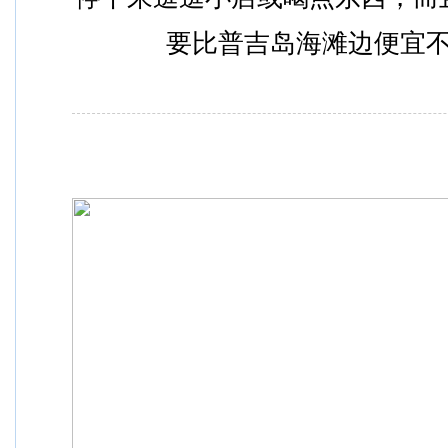
要比普吉岛海滩边便宜