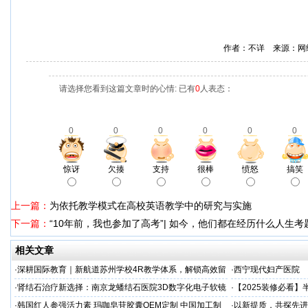
作者：不详 来源：网
请选择您看到这篇文章时的心情: 已有
0
人表态：
0
0
0
0
0
0
惊讶
欠揍
支持
很棒
愤怒
搞笑
上一篇：
为依托教学模式在高校英语教学中的研究与实施
下一篇：
“10年前，我也参加了高考”| 如今，他们都在经历什么人生考
相关文章
·
深耕国际教育｜新航道苏州学校4R教学体系，解锁高效留
·
西宁现代妇产医院
学备考之路
·
肾结石治疗新选择：南京龙蟠结石医院3D数字化电子软镜
·
【2025装修必看
保肾取石术
你省下3万冤枉钱！
·
韩国红人参强活力素 玛咖皂苷胶囊OEM定制 中国加工制
·
以新提质，共探先进