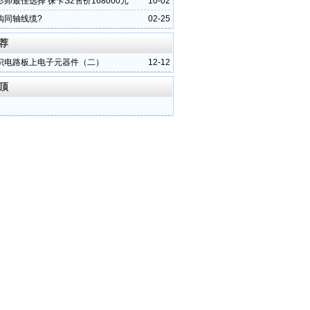
师最佳选择 徕卡S2售价168000元
10-02
购同轴线缆?
02-25
荐
识电路板上电子元器件（二）
12-12
顶