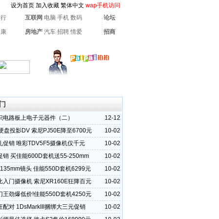
设为首页
加入收藏
繁体中文
wap手机访问
银行
互联网
电脑
手机
数码
论坛
健康
房地产
汽车
招聘
情爱
招商
门
识电路板上电子元器件（二）
12-12
B硬盘投影DV 索尼PJ50E降至6700元
10-02
促销 唯彩TDV5F5摄像机仅千元
10-02
销 买佳能600D套机送55-250mm
10-02
-135mm镜头 佳能550D套机6299元
10-02
入门摄像机 索尼XR160E狂降百元
10-02
王劲爆低价!佳能550D套机4250元
10-02
配对 1DsMarkIII捆绑大三元促销
10-02