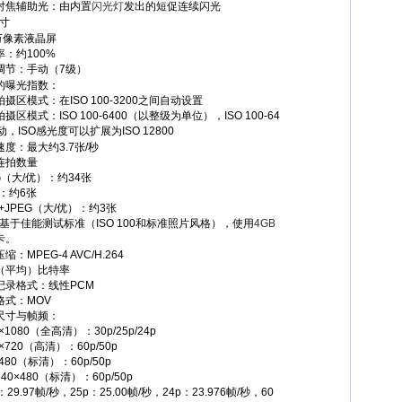
对焦辅助光：由内置
闪光灯
发出的短促连续闪光
英寸
4万像素液晶屏
率：约100%
调节：手动（7级）
的曝光指数：
摄区模式：在ISO 100-3200之间自动设置
摄区模式：ISO 100-6400（以整级为单位），ISO 100-64
动，ISO感光度可以扩展为ISO 12800
度：最大约3.7张/秒
连拍数量
G（大/优）：约34张
：约6张
+JPEG（大/优）：约3张
字基于佳能测试标准（ISO 100和标准照片风格），使用
4GB
卡。
缩：MPEG-4 AVC/H.264
（平均）比特率
记录格式：线性PCM
格式：MOV
尺寸与帧频：
0×1080（全高清）：30p/25p/24p
0×720（高清）：60p/50p
×480（标清）：60p/50p
40×480（标清）：60p/50p
p：29.97帧/秒，25p：25.00帧/秒，24p：23.976帧/秒，60