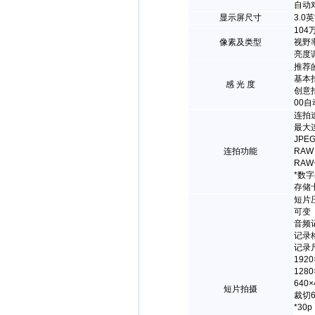
自动
显示屏尺寸
3.0
10
像素及类型
视野
亮度
推荐
基本拍
感 光 度
创意拍
00自
连拍速
最大
JPE
连拍功能
RAW
RAW
*数
存储
短片压
可变
音频
记录
记录
192
128
640
短片拍摄
裁切6
*30