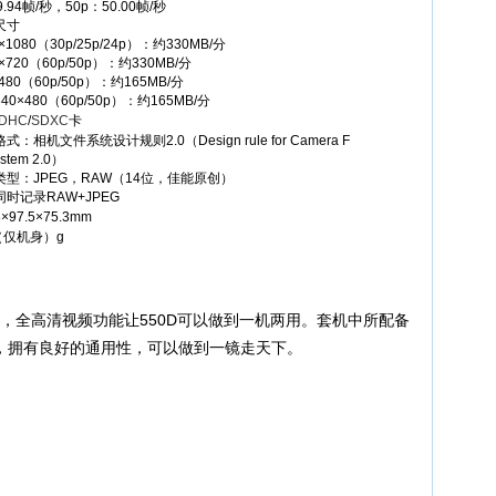
9.94帧/秒，50p：50.00帧/秒
尺寸
×1080（30p/25p/24p）：约330MB/分
0×720（60p/50p）：约330MB/分
×480（60p/50p）：约165MB/分
40×480（60p/50p）：约165MB/分
DHC
/
SDXC
卡
式：相机文件系统设计规则2.0（Design rule for Camera F
ystem 2.0）
类型：JPEG，RAW（14位，佳能原创）
时记录RAW+JPEG
8×97.5×75.3mm
（仅机身）g
现，全高清视频功能让550D可以做到一机两用。套机中所配备
焦段，拥有良好的通用性，可以做到一镜走天下。