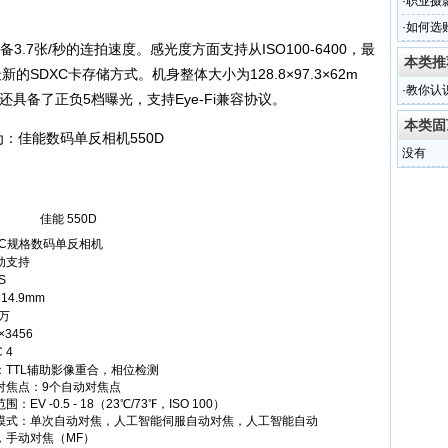
·
职业摄影
·
如何选
3.7张/秒的连拍速度。感光度方面支持从ISO100-6400，最
本类推
新的SDXC卡存储方式。机身整体大小为128.8×97.3×62m
·
教你认
时还具备了正负5档曝光，支持Eye-Fi兼容协议。
本类固
没有
佳能 550D
S-C规格数码单反相机
动支持
S
×14.9mm
0万
×3456
C 4
：TTL辅助影像重合，相位检测
对焦点：9个自动对焦点
：EV -0.5 - 18（23℃/73℉，ISO 100）
模式：单次自动对焦，人工智能伺服自动对焦，人工智能自动
，手动对焦（MF）