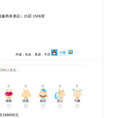
鑫商务酒店）15层 1506室
作者：佚名 来源：不详
已有
0
人表态：
0
0
0
0
0
很棒
愤怒
搞笑
恶心
不解
168000元