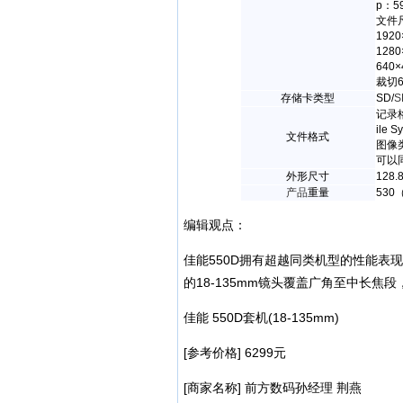
p：5
文件
1920
128
640
裁切6
存储卡类型
SD/
S
记录格
ile S
文件格式
图像
可以同
外形尺寸
128.
产品
重量
530
编辑观点：
佳能550D拥有超越同类机型的性能表
的18-135mm镜头覆盖广角至中长
佳能 550D套机(18-135mm)
[参考价格] 6299元
[商家名称] 前方数码孙经理 荆燕