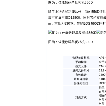
图为：佳能数码单反相机550D
除了上述这些功能以外，新的550D还具备
高可扩展至ISO12800。同时它还支持最
m，重量为530克。佳能EOS 550D同
图为：佳能数码单反相机550D
数码单反相机
AP
手动操作
全手
感光元件
CMO
感光元件尺寸
22.8
有效像素
180
最高分辨率
5184
影像
处理器
DIGI
类型
自动
测光范围
对焦方式
对焦
对焦