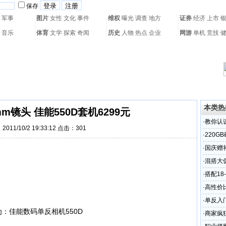
保存
军事
图片
女性
文化
事件
维权
曝光
调查
地方
证券
经济
上市
音乐
体育
文学
探索
奇闻
历史
人物
热点
企业
网游
单机
竞技
热门搜索：
网页游戏
火箭球赛
热门音乐
2011世界杯
亚运会
黄海军演
本类热
mm镜头 佳能550D套机6299元
·
教你认
011/10/2 19:33:12 点击：
301
·
220G
·
国庆赠礼
·
混搭大促
·
搭配18
·
高性价比
·
单反入门
·
商家疯狂