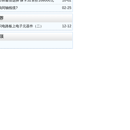
师最佳选择 徕卡S2售价168000元
10-02
购同轴线缆?
02-25
荐
识电路板上电子元器件（二）
12-12
顶