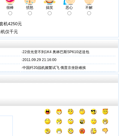
很棒
愤怒
搞笑
恶心
不解
套机4250元
像机仅千元
·
22倍光变不到1K4 奥林巴斯SP610还送包
·
2011.09.29 21:16:00
·
中国歼20战机频繁试飞 俄普京坐卧难挨