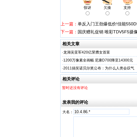
惊讶
欠揍
支持
上一篇：
单反入门王劲爆低价!佳能550D
下一篇：
国庆赠礼促销 唯彩TDV5F5摄
相关文章
·
龙湖吴亚军420亿荣膺女首富
·
1200万像素全画幅 尼康D700降至14300元
·
2011搞笑诺贝尔奖公布：为什么人类会叹气
相关评论
暂时还没有评论
发表我的评论
大名：