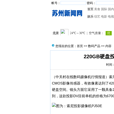
帐号：
密码：
首页
美食
国际
国内
娱乐
综艺
电影
电视
您现在的位置：
首页
>>
数码产品
>> 内容
220GB硬盘投
时间：2
（中关村在线数码摄像机行情报道）索尼PJ
CMOS影像传感器，有效像素达到了42
硬盘空间。镜头方面它采用了一颗具备2
到，这款投影DV目前单机的价格为670