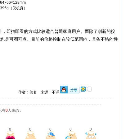
64×66×128mm
395g（仅机身）
提升，即拍即看的方式比较适合普通家庭用户。而除了创新的投
摄功能也是可圈可点。目前的价格控制在较低范围内，具备不错的性
作者：佚名 来源：不详
已有
0
人表态：
0
0
0
0
0