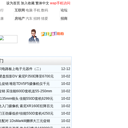
设为首页
加入收藏
繁体中文
wap手机访问
银行
互联网
电脑
手机
数码
论坛
健康
房地产
汽车
招聘
情爱
招商
门
识电路板上电子元器件（二）
12-12
B硬盘投影DV 索尼PJ50E降至6700元
10-02
促销 唯彩TDV5F5摄像机仅千元
10-02
销 买佳能600D套机送55-250mm
10-02
-135mm镜头 佳能550D套机6299元
10-02
入门摄像机 索尼XR160E狂降百元
10-02
王劲爆低价!佳能550D套机4250元
10-02
配对 1DsMarkIII捆绑大三元促销
10-02