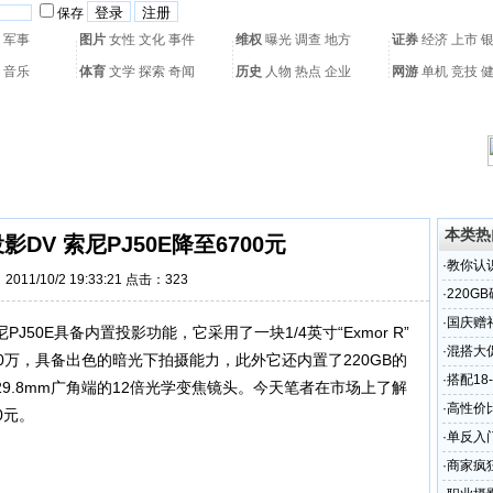
保存
军事
图片
女性
文化
事件
维权
曝光
调查
地方
证券
经济
上市
音乐
体育
文学
探索
奇闻
历史
人物
热点
企业
网游
单机
竞技
热门搜索：
网页游戏
火箭球赛
热门音乐
2011世界杯
亚运会
黄海军演
本类热
影DV 索尼PJ50E降至6700元
·
教你认
011/10/2 19:33:21 点击：
323
·
220G
·
国庆赠礼
50E具备内置投影功能，它采用了一块1/4英寸“Exmor R”
·
混搭大促
0万，具备出色的暗光下拍摄能力，此外它还内置了220GB的
·
搭配18
9.8mm广角端的12倍光学变焦镜头。今天笔者在市场上了解
·
高性价比
0元。
·
单反入门
·
商家疯狂