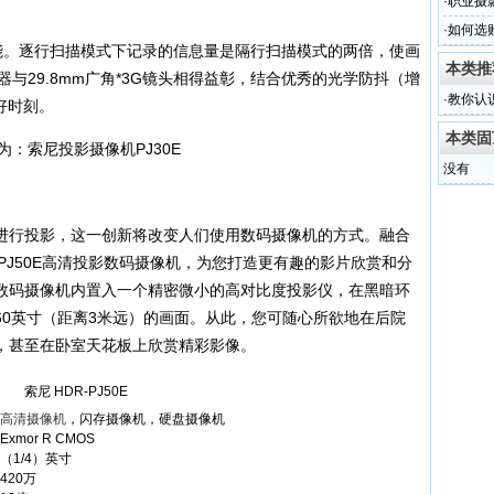
·
职业摄影
·
如何选
清录制功能。逐行扫描模式下记录的信息量是隔行扫描模式的两倍，使画
本类推
传感器与29.8mm广角*3G镜头相得益彰，结合优秀的光学防抖（增
·
教你认
好时刻。
本类固
没有
进行投影，这一创新将改变人们使用数码摄像机的方式。融合
-PJ50E高清投影数码摄像机，为您打造更有趣的影片欣赏和分
数码摄像机内置入一个精密微小的高对比度投影仪，在黑暗环
60英寸（距离3米远）的画面。从此，您可随心所欲地在后院
，甚至在卧室天花板上欣赏精彩影像。
索尼 HDR-PJ50E
高清摄像机
，闪存摄像机，硬盘摄像机
Exmor R CMOS
（1/4）英寸
420万