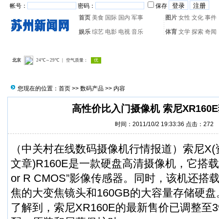
帐号：
密码：
保存
首页
美食
国际
国内
军事
图片
女性
文化
事件
娱乐
综艺
电影
电视
音乐
体育
文学
探索
奇闻
热门搜索：
网页游戏
火箭
您现在的位置：
首页
>>
数码产品
>> 内容
高性价比入门摄像机 索尼XR160
时间：2011/10/2 19:33:36 点击：
272
（中关村在线数码摄像机行情报道）索尼X(资
文章)R160E是一款硬盘高清摄像机，它搭载了
or R CMOS”影像传感器。同时，该机还搭
焦的大变焦镜头和160GB的大容量存储硬
了解到，索尼XR160E的最新售价已调整至3