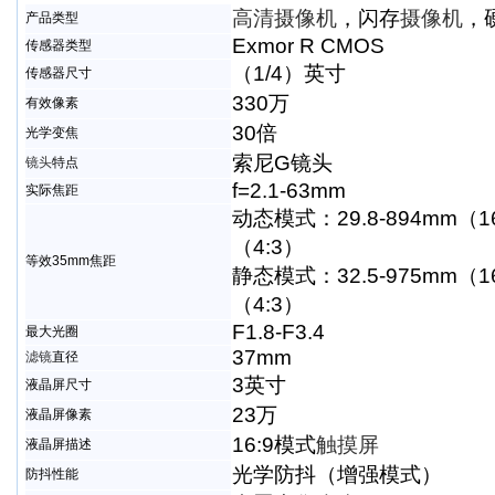
高清摄像机
，闪存
摄像机
，
产品类型
Exmor R CMOS
传感器类型
（1/4）英寸
传感器尺寸
330万
有效像素
30倍
光学变焦
索尼G镜头
镜头
特点
f=2.1-63mm
实际焦距
动态模式：29.8-894mm（16
（4:3）
等效35mm焦距
静态模式：32.5-975mm（16
（4:3）
F1.8-F3.4
最大光圈
37mm
滤镜
直径
3英寸
液晶屏尺寸
23万
液晶屏像素
16:9模式
触摸屏
液晶屏描述
光学防抖（增强模式）
防抖性能