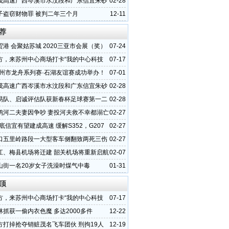
茂高速广西岑溪市水汶段和广东信宜朱砂
02-28
状
子盗窃财物罪 被判二年三个月
12-11
荐
港 会聚姑苏城 2020三亚市会展（奖）
07-24
推介会圆满收官
方，来苏州中心商场打卡“我的中心科技
07-17
0苏州市龙舟系列赛·石湖友谊赛成功举办！
07-01
茂高速广西岑溪市水汶段和广东信宜朱砂
02-28
状
易队、启诚评估队获新春杯足球赛第一二
02-28
鸦河二夫妻因争吵 妻投河夫救不幸都溺亡
02-27
年底信宜有望建成高速 缓解S352，G207
02-27
压
口五里岭路段一大型客车侧翻致两死三伤
02-27
江、梅县机场将迁建 韶关机场将重新启航
02-07
山街一名20岁女子洗澡时煤气中毒
01-31
顶
方，来苏州中心商场打卡“我的中心科技
07-17
林抓获一偷内衣色魔 多达2000多件
12-22
方打掉抢夺销赃茂名飞车团伙 刑拘19人
12-19