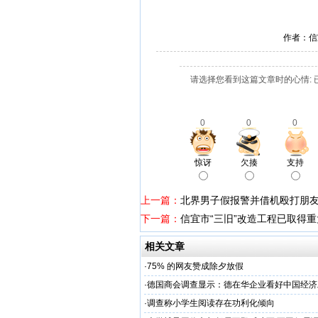
作者：信
请选择您看到这篇文章时的心情: 
0
0
0
惊讶
欠揍
支持
上一篇：
北界男子假报警并借机殴打朋
下一篇：
信宜市“三旧”改造工程已取得
相关文章
·
75% 的网友赞成除夕放假
·
德国商会调查显示：德在华企业看好中国经济
·
调查称小学生阅读存在功利化倾向