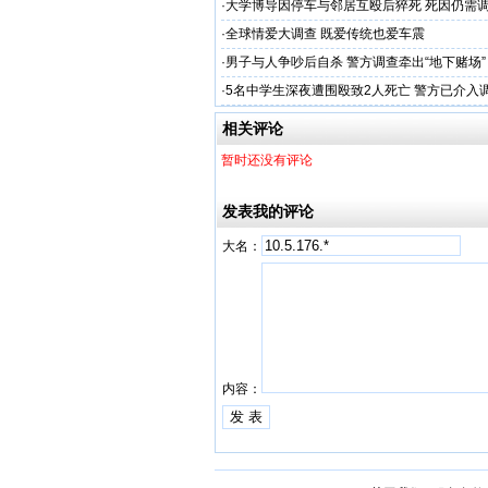
·
大学博导因停车与邻居互殴后猝死 死因仍需
·
全球情爱大调查 既爱传统也爱车震
·
男子与人争吵后自杀 警方调查牵出“地下赌场”
·
5名中学生深夜遭围殴致2人死亡 警方已介入
相关评论
暂时还没有评论
发表我的评论
大名：
内容：