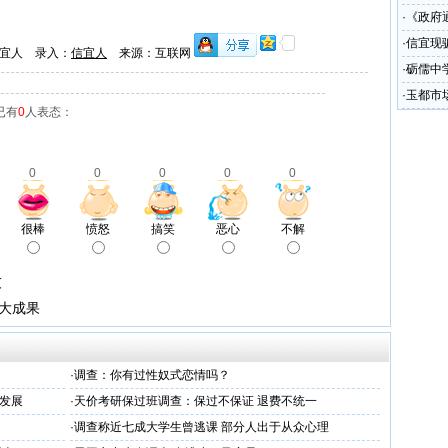
·
《政府
圾处理
·
信宜现
宜人 录入：
信宜人
来源：互联网
·
砺儒中
·
玉都市
已有
0
人表态：
少
0
0
0
0
0
很棒
愤怒
搞笑
恶心
不解
友
重大成果
·
调查：你有过性奴式恋情吗？
发展
·
天价考研保过班调查：保过不保证 退费不统一
·
调查称近七成大学生曾逃课 部分人出于从众心理