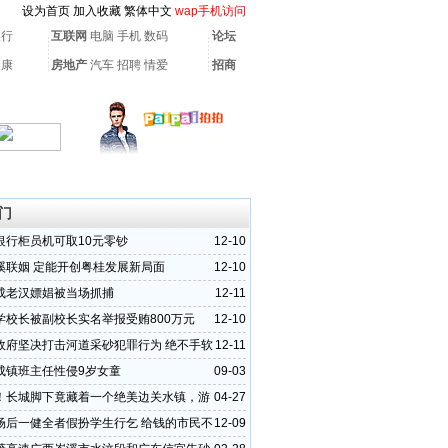
设为首页
加入收藏
繁体中文
wap手机访问
银行
互联网
电脑
手机
数码
论坛
健康
房地产
汽车
招聘
情爱
招商
门
银行柜员机可取10元零钞
12-10
溪联姻 定能开创粤桂发展新局面
12-10
成老汉嫖娼被当场抓捕
12-11
学校长被副校长实名举报受贿800万元
12-10
政府坚决打击河道采砂犯罪行为 绝不手软
12-11
成镇班主任性侵9岁女童
09-03
！长城脚下竟藏着一个绝美边关水镇，游
04-27
速速收藏！
场后一健全者假扮学生行乞 给钱的市民不
12-09