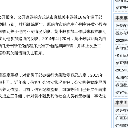
少
·
实拍包
段的现
·
信宜男
公开报名、公开遴选的方式从市直机关中选派16名年轻干部
本类推
）到镇（街）挂职锻炼两年。原信宜市信息中心副主任黄小毅在
·
逐梦自贸
有收到关于他的不良情况反映。黄小毅参加工作以来和挂职期
业苏州
·
游必有
到他参加赌博的反映。2014年4月20日，黄小毅以经商为由
馆”
·
202
关部门按干部任免的程序批准了他的辞职申请，并终止发放工
·
实拍包
言称其欠赌债而失去联系。
段的现
·
名泰贸
名
·
信宜绿
·
2015
度重视，对党员干部参赌行为采取零容忍态度，2013年一
的交通
·
金垌径
被判刑。近年来，信宜社会治安状况良好，公安机关始终严厉
·
我国湛
传言并无依据。
目前，信宜纪检监察、组织等部门已开展全面排
·
信宜竹
关成立工作组，针对黄小毅及其他社会人员有无参赌一事依法
本类固
·
游必有
馆”
·
广西玉
·
广州警