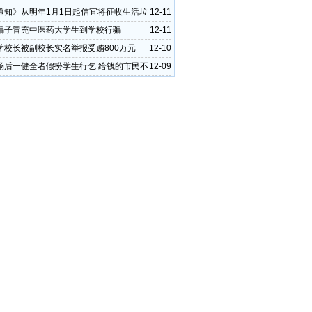
通知》从明年1月1日起信宜将征收生活垃
12-11
费
骗子冒充中医药大学生到学校行骗
12-11
学校长被副校长实名举报受贿800万元
12-10
场后一健全者假扮学生行乞 给钱的市民不
12-09