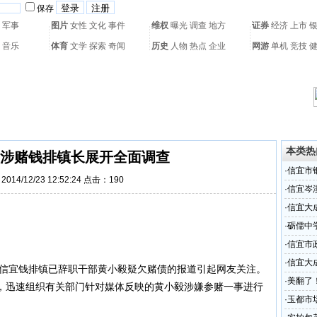
保存
军事
图片
女性
文化
事件
维权
曝光
调查
地方
证券
经济
上市
音乐
体育
文学
探索
奇闻
历史
人物
热点
企业
网游
单机
竞技
热门搜索：
网页游戏
火箭球赛
热门音乐
2011世界杯
亚运会
黄海军演
本类热
涉赌钱排镇长展开全面调查
·
信宜市
014/12/23 12:52:24 点击：
190
·
信宜岑
·
信宜大
·
砺儒中
·
信宜市
·
信宜大
信宜
钱排镇
已辞职干部黄小毅疑欠赌债的报道引起网友关注。
·
美翻了
，迅速组织有关部门针对媒体反映的黄小毅涉嫌参赌一事进行
玩攻略
·
玉都市