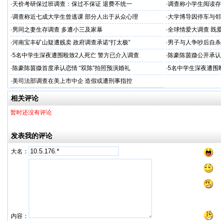
·
天价考研保过班调查：保过不保证 退费不统一
·
调查称小学生阅读存
·
调查称近七成大学生曾逃课 部分人出于从众心理
·
大学博导因停车与邻
·
男同之妻生存调查 多遭小三及家暴
·
全球情爱大调查 既
·
河南宝丰矿山疑遭贱卖 政府调查承诺“打太极”
·
男子与人争吵后自杀
·
5名中学生深夜遭围殴致2人死亡 警方已介入调查
·
陈豪陈茵媺公开承认
·
陈豪陈茵媺首度承认恋情 “双陈”拍照预演婚礼
·
5名中学生深夜遭围
·
美司法部调查在美上市中企 造假或遭刑事指控
相关评论
暂时还没有评论
发表我的评论
大名：
内容：