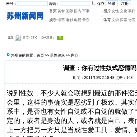
帐号：
密码：
保存
首页
美食
国际
国内
军事
图片
女性
文化
事件
娱乐
综艺
电影
电视
音乐
体育
文学
探索
奇闻
热门搜索：
网页游戏
火箭
您现在的位置：
首页
>>
男性健康
>> 内容
调查：你有过性奴式恋情吗
时间：2011/10/3 2:18:48 点击：
168
说到性奴，不少人就会联想到最近的那件滔
会里，这样的事确实是恶劣到了极致。其实
系中，是否也有女性自觉或不自觉的就做了“
定的，或者是身边的人，或者就是自己，表
上一方把另一方只是当成性爱工具，爱情、