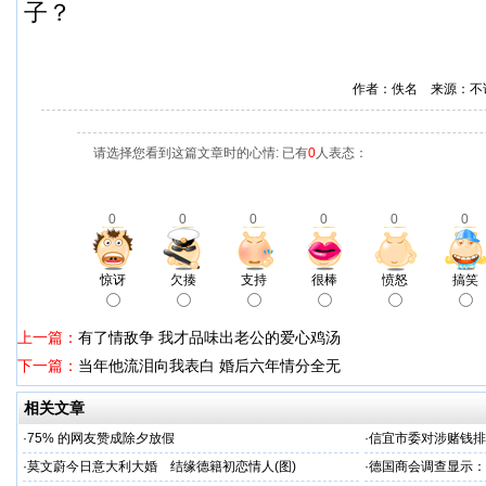
子？
作者：佚名 来源：不
请选择您看到这篇文章时的心情: 已有
0
人表态：
0
0
0
0
0
0
惊讶
欠揍
支持
很棒
愤怒
搞笑
上一篇：
有了情敌争 我才品味出老公的爱心鸡汤
下一篇：
当年他流泪向我表白 婚后六年情分全无
相关文章
·
75% 的网友赞成除夕放假
·
信宜市委对涉赌钱排
·
莫文蔚今日意大利大婚 结缘德籍初恋情人(图)
·
德国商会调查显示：