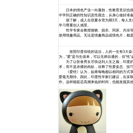
日本的情色产业一向蓬勃，性教育意识也很超前
中学到正确的性知识及性观念，从身心做好准
据了解，成人合宿夏令营为期3天，每人支付15
学习尊重别人感受。
性学专家会教授接吻、脱衣、同床、共浴等细
使用情趣用品。无论是情趣商品或情色片，都
按照印度传统的说法，人的一生有3大奋斗
为，“爱”是与生俱来，可以无师自通的，但“性
为了让饮食男女尽快达到人生之巅，印度的先
术，而不是赤裸的肉欲，诠释了性爱姿态、技
《爱经》认为，如果每晚都以相同的方式享受
爱毫无期待。因此，印度性学家们建议，在采
作。这样能延迟高潮来临的时间，也能发掘其