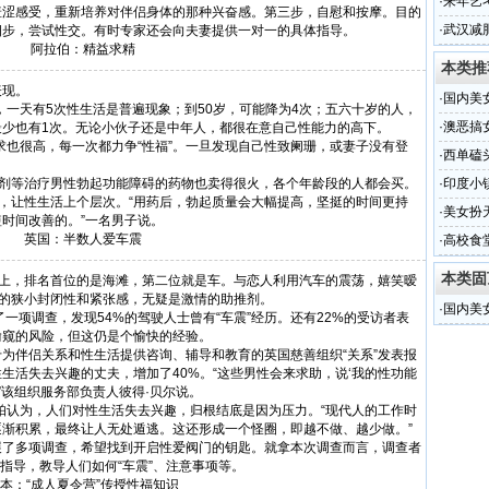
·
来年艺
羞涩感受，重新培养对伴侣身体的那种兴奋感。第三步，自慰和按摩。目的
·
武汉减
四步，尝试性交。有时专家还会向夫妻提供一对一的具体指导。
阿拉伯：精益求精
工华源
本类推
现。
·
国内美
一天有5次性生活是普遍现象；到50岁，可能降为4次；五六十岁的人，
·
澳恶搞
少也有1次。无论小伙子还是中年人，都很在意自己性能力的高下。
求也很高，每一次都力争“性福”。一旦发现自己性致阑珊，或妻子没有登
·
西单磕
剂等治疗男性勃起功能障碍的药物也卖得很火，各个年龄段的人都会买。
·
印度小
”，让性生活上个层次。“用药后，勃起质量会大幅提高，坚挺的时间更持
·
美女扮
时间改善的。”一名男子说。
英国：半数人爱车震
·
高校食
本类固
上，排名首位的是海滩，第二位就是车。与恋人利用汽车的震荡，嬉笑暧
内的狭小封闭性和紧张感，无疑是激情的助推剂。
·
国内美
行了一项调查，发现54%的驾驶人士曾有“车震”经历。还有22%的受访者表
偷窥的风险，但这仍是个愉快的经验。
伴侣关系和性生活提供咨询、辅导和教育的英国慈善组织“关系”发表报
生活失去兴趣的丈夫，增加了40%。“这些男性会来求助，说‘我的性功能
。”该组织服务部负责人彼得·贝尔说。
认为，人们对性生活失去兴趣，归根结底是因为压力。“现代人的工作时
逐渐积累，最终让人无处遁逃。这还形成一个怪圈，即越不做、越少做。”
多项调查，希望找到开启性爱阀门的钥匙。就拿本次调查而言，调查者
术指导，教导人们如何“车震”、注意事项等。
：“成人夏令营”传授性福知识