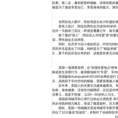
距离。第二步，像初夜那样接触，珍惜初夜的
都是为了激发享受自己，享受身体的能力。第
在阿拉伯人眼中，性欲强是生命力旺盛的表
曾有人统计，阿拉伯男性在20岁到40岁间，
也许一天能有三四次；即便是耄耋之年，每天最
除了量的“惊人”，阿拉伯人对性爱“质”的要
顶，男性就会主动求医。
同时，在开罗大街小巷的药店，PDE5抑制
买药并非是真出了问题，纯粹是为了“精益求精
久，妻子的反应也出奇的好。这都是饮食无法短
英国一项调查表明，在“浪漫性爱地点”榜单
昧或发生亲密行为，被亲昵地称为“车震”。车
英国媒体Autoquake针对1000名网友进
示，虽然碍于车内空间的狭隘，需要冒着被人
近年来，英国人的夫妻生活越来越寡淡。专为
告称，身体健康、没有性功能障碍，仅仅是对性
没事儿，就是不想做’，以30—50岁的人为主
英国咨询辅导和心理疗法协会主席凯里·库珀
间从传统的朝九晚五，变成了极度超时。压力
因此，英国一些婚姻关系咨询辅导专家开展了
列出了10大最佳“性福车”，并制作了动画和技
日本