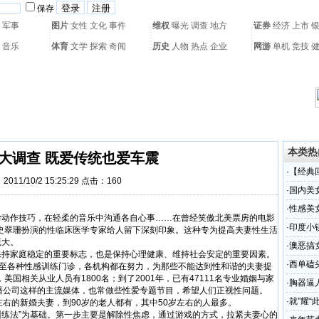
保存
军事
图片
女性
文化
事件
维权
曝光
调查
地方
证券
经济
上市
音乐
体育
文学
探索
奇闻
历史
人物
热点
企业
网游
单机
竞技
热门搜索：
网页游戏
火箭球赛
热门音乐
2011世界杯
亚运会
黄海军演
本类热
大调查 既爱传统也爱车震
·
【经典
011/10/2 15:25:29 点击：
160
·
国内美
·
性感美
作技巧，在轻柔的音乐中沟通各自心事……在曾经笑傲北美票房的电影
·
印度小
史翠珊扮演的性临床医学专家给人留下深刻印象。这种专为提高夫妻性生活
庞大。
·
澳恶搞
家庭稳定的重要标志，也是保持心理健康、维持社会安定的重要因素。
·
西单磕
，下至各种性感训练门诊，各机构都在努力，为那些不能达到性和谐的夫妻提
美国相关从业人员有1800名；到了2001年，已有47111名专业婚姻与家
·
胸器逼
播公司这样的主流媒体，也常做些性爱专题节目，希望人们正视性问题。
·
就”耀“此
右的新婚夫妻，到90岁的老人都有，其中50岁左右的人最多。
练法”为基础。第一步主要是解除性焦虑，通过游戏的方式，拉紧夫妻心的