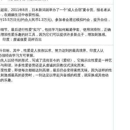
。2011年8月，日本新潟就举办了一个“成人合宿”夏令营。报名者从
备，在婚姻生活中收获性福。
.5万日元(约合人民币1.3万元)。参加者会透过模拟约会，提升自信，
节。最后进行性爱“实习”，包括学习如何戴避孕套、使用润滑剂，正确
是增添性爱乐趣的好工具，因为它们可以提供许多新点子，增加刺激感。
印度：虔诚做爱 花样百出
目标。其中，性爱是人孜孜以求、努力达到的最高境界。印度人认
”必须经由学习方可掌握。
人以经书的形式，写成了流传至今的《爱经》。它揭示出性爱是一种艺
巧与和谐。许多性爱姿势还是从虔诚的宗教仪式演化而来。
性爱，即使每次都能达到高潮，最后仍会变得索然无味。因为这样的性
取刺激感最高的姿势时，一到达足以带起兴奋感的程度，就应换成其他动
他的乐趣。