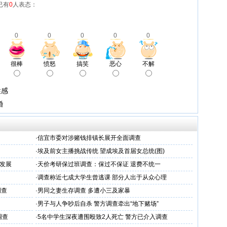
已有
0
人表态：
0
0
0
0
0
很棒
愤怒
搞笑
恶心
不解
性感
婚
·
信宜市委对涉赌钱排镇长展开全面调查
·
埃及前女主播挑战传统 望成埃及首届女总统(图)
发展
·
天价考研保过班调查：保过不保证 退费不统一
·
调查称近七成大学生曾逃课 部分人出于从众心理
调查
·
男同之妻生存调查 多遭小三及家暴
·
男子与人争吵后自杀 警方调查牵出“地下赌场”
调查
·
5名中学生深夜遭围殴致2人死亡 警方已介入调查