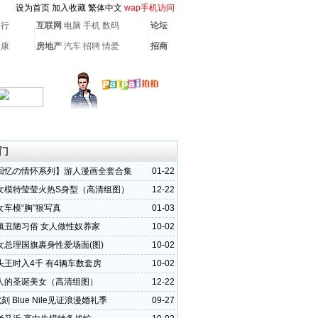
设为首页
加入收藏
繁体中文
wap手机访问
银行
互联网
电脑
手机
数码
论坛
健康
房地产
汽车
招聘
情爱
招商
门
回忆の情怀系列】游人漫画全套合集
01-22
女模特莹莹火热S身型（高清组图）
12-22
女车模“胸”狠写真
01-03
镇丑陋习俗 女人做性奴养家
10-02
女总理国旗裹身性爱场面(图)
10-02
头王时入4千 有4辆车数套房
10-02
人的圣诞美女（高清组图）
12-22
刻 Blue Nile见证浪漫婚礼季
09-27