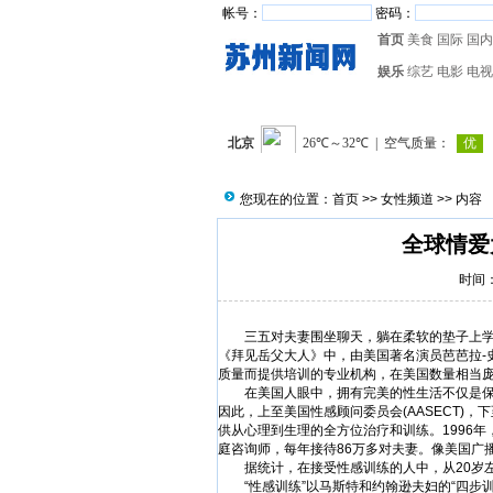
帐号：
密码：
首页
美食
国际
国内
娱乐
综艺
电影
电视
您现在的位置：
首页
>>
女性频道
>> 内容
全球情爱
时间：2
三五对夫妻围坐聊天，躺在柔软的垫子上学动
《拜见岳父大人》中，由美国著名演员芭芭拉-
质量而提供培训的专业机构，在美国数量相当
在美国人眼中，拥有完美的性生活不仅是保持
因此，上至美国性感顾问委员会(AASECT)
供从心理到生理的全方位治疗和训练。1996年，
庭咨询师，每年接待86万多对夫妻。像美国广
据统计，在接受性感训练的人中，从20岁左
“性感训练”以马斯特和约翰逊夫妇的“四步训