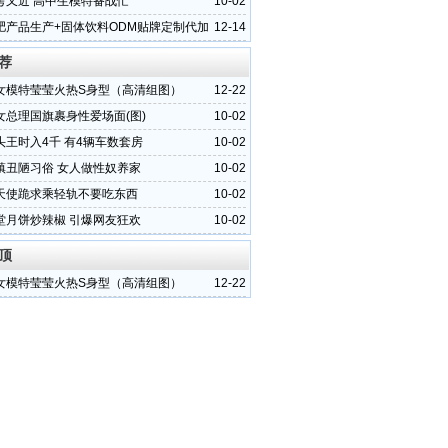
考又近 高中生模特备战忙
10-02
肥产品生产+固体饮料ODM贴牌定制代加
12-14
晨泰
荐
女模特莹莹火热S身型（高清组图）
12-22
女总理国旗裹身性爱场面(图)
10-02
头王时入4千 有4辆车数套房
10-02
镇丑陋习俗 女人做性奴养家
10-02
天使跪求乘轻轨不要吃东西
10-02
堂月饼炒辣椒 引爆网友狂欢
10-02
顶
女模特莹莹火热S身型（高清组图）
12-22