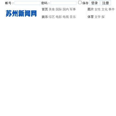
帐号：
密码：
保存
首页
美食
国际
国内
军事
图片
女性
文化
事件
娱乐
综艺
电影
电视
音乐
体育
文学
探