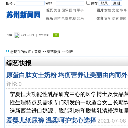
帐号：
密码：
保存
首页
美食
国际
国内
军事
图片
女性
文化
事件
娱乐
综艺
电影
电视
音乐
体育
文学
探索
奇闻
热门搜索：
网页游戏
火箭
您现在的位置：
首页
>>
综艺快报
>> 列表
综艺快报
原蛋白肽女士奶粉 均衡营养让美丽由内而外
评论:0
宁夏恒大功能性乳品研究中心的医学博士及食品
性生理特点及需求专门研发的一款适合女士长期
选新西兰进口奶源，脱脂乳粉和脱盐乳清粉添加量≥7
爱婴儿纸尿裤 温柔呵护安心选择
2021-07-0