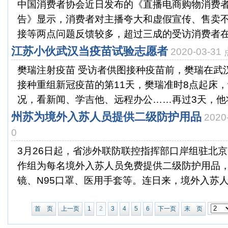
中国消费者协会近日发布的《直播电商购物消费
告》显示，消费者对主播夸大和虚假宣传、售卖
接等两点问题反馈较多，超过三成的受访消费者在直
江苏小伙武汉当疫苗试验志愿者
2020-03-3
樊瑞注射疫苗 受访者供图接种疫苗前，樊瑞在武汉
接种重组新冠疫苗的第11天，樊瑞准时8点起床
况，看新闻、学吉他、远程办公……再过3天，他将结
州苏为境外入苏人员提供二级防护用品
2020
0
3月26日起，省涉外联防联控指挥部口岸组驻北
作组为每名境外入苏人员免费提供二级防护用品
镜、N95口罩、医用手套等。连日来，境外入苏人员
首 页
上一页
1
2
3
4
5
6
下一页
末 页