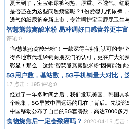
夏天到了，宝宝纸尿裤闷热、厚重、不透气、红
是否还在为这些问题烦恼呢？1份爱婴儿纸尿裤，
透气的纸尿裤全新上市，专注呵护宝宝屁屁卫生与健
智慧熊燕窝酸米粉 易冲调好口感营养更丰富
评论:0
“智慧熊燕窝酸米粉”！一款深得宝妈们认可的专
得各地市代理经销商朋友们的认可，更在广大消
彰显！那么，这款“智慧熊燕窝酸米粉”因何能如此受
5G用户数，基站数，5G手机销量大对比，
17 点击：195 评论:0
经过了一年多时间之后，我们发现美国、韩国其
个晚集，5G早被中国远远的甩在了背后。先说说
中国移动公布了自己的5G套餐数，高达7000多万，
食物烧焦后一定会致癌吗？
2020-04-15 点击