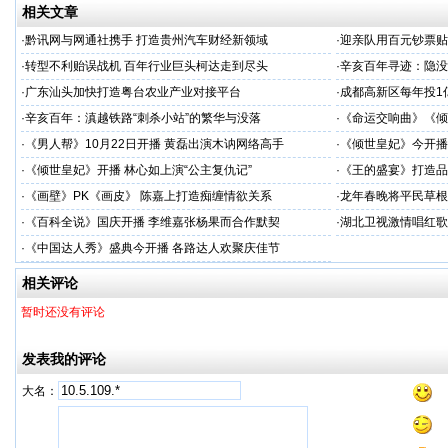
相关文章
·
黔讯网与网通社携手 打造贵州汽车财经新领域
·
迎亲队用百元钞票贴出
·
转型不利贻误战机 百年行业巨头柯达走到尽头
·
辛亥百年寻迹：隐没
·
广东汕头加快打造粤台农业产业对接平台
·
成都高新区每年投1
·
辛亥百年：滇越铁路“刺杀小站”的繁华与没落
·
《命运交响曲》《倾
·
《男人帮》10月22日开播 黄磊出演木讷网络高手
·
《倾世皇妃》今开播
·
《倾世皇妃》开播 林心如上演“公主复仇记”
·
《王的盛宴》打造品
·
《画壁》PK《画皮》 陈嘉上打造痴缠情欲关系
·
龙年春晚将平民草根
·
《百科全说》国庆开播 李维嘉张杨果而合作默契
·
湖北卫视激情唱红歌
·
《中国达人秀》盛典今开播 各路达人欢聚庆佳节
相关评论
暂时还没有评论
发表我的评论
大名：