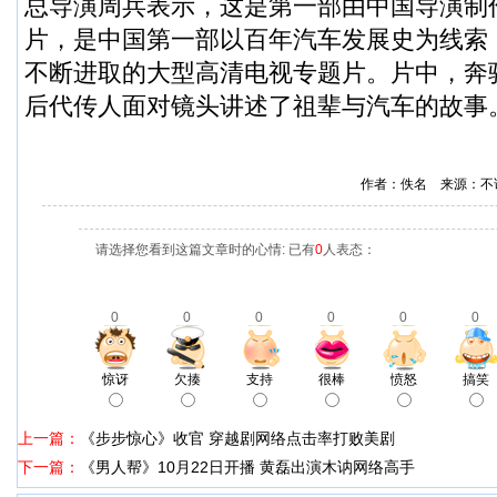
总导演周兵表示，这是第一部由中国导演制
片，是中国第一部以百年汽车发展史为线索
不断进取的大型高清电视专题片。片中，奔
后代传人面对镜头讲述了祖辈与汽车的故事
作者：佚名 来源：不
请选择您看到这篇文章时的心情: 已有
0
人表态：
0
0
0
0
0
0
惊讶
欠揍
支持
很棒
愤怒
搞笑
上一篇：
《步步惊心》收官 穿越剧网络点击率打败美剧
下一篇：
《男人帮》10月22日开播 黄磊出演木讷网络高手