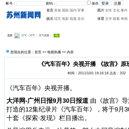
帐号：
密码：
保存
首页
美食
国际
国内
军事
图片
女性
文化
事件
娱乐
综艺
电影
电视
音乐
体育
文学
探索
奇闻
热门搜索：
网页游戏
火箭
您现在的位置：
首页
>>
电视热播
>> 内容
《汽车百年》央视开播 《故宫》原
时间：2011/10/1 19:16:18 点击：
332
《汽车百年》央视开播。
大洋网-广州日报9月30日报道
由《故宫》导
打造的12集纪录片《汽车百年》，将于9月
十套《探索·发现》栏目播出。