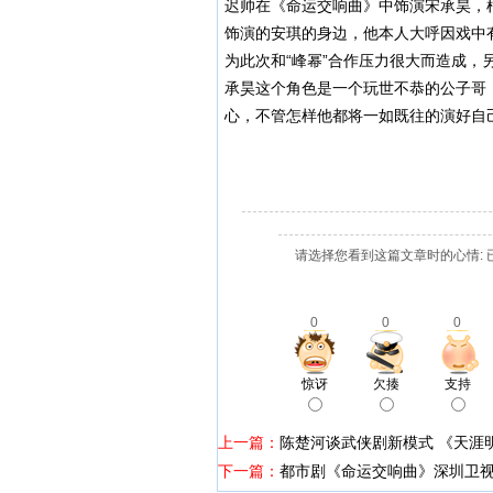
迟帅在《命运交响曲》中饰演宋承昊，
饰演的安琪的身边，他本人大呼因戏中
为此次和“峰幂”合作压力很大而造成，
承昊这个角色是一个玩世不恭的公子哥
心，不管怎样他都将一如既往的演好自
请选择您看到这篇文章时的心情: 
0
0
0
惊讶
欠揍
支持
上一篇：
陈楚河谈武侠剧新模式 《天涯
下一篇：
都市剧《命运交响曲》深圳卫