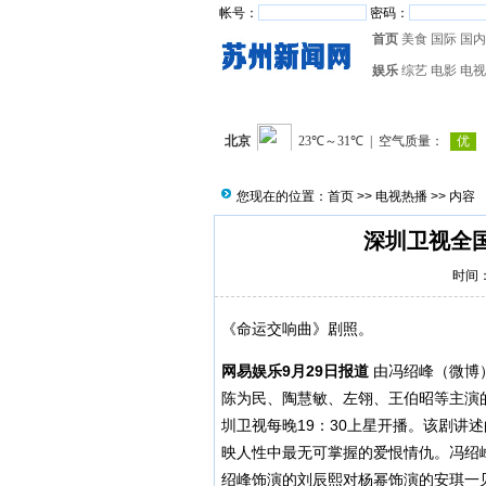
帐号：
密码：
首页
美食
国际
国内
娱乐
综艺
电影
电视
您现在的位置：
首页
>>
电视热播
>> 内容
深圳卫视全
时间：2
《命运交响曲》剧照。
网易娱乐9月29日报道
由冯绍峰（
微博
陈为民、陶慧敏、左翎、王伯昭等主演
圳卫视每晚19：30上星开播。该剧讲
映人性中最无可掌握的爱恨情仇。冯绍
绍峰饰演的刘辰熙对杨幂饰演的安琪一