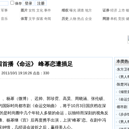
保存
军事
图片
女性
文化
事件
维权
曝光
调查
地方
证券
经济
上市
音乐
体育
文学
探索
奇闻
历史
人物
热点
企业
网游
单机
竞技
热门搜索：
网页游戏
火箭球赛
热门音乐
2011世界杯
亚运会
黄海军演
本类热
国首播《命运》 峰幂恋遭插足
·
东方卫
011/10/1 19:16:26 点击：
330
·
《男人
·
陈楚河
·
《倾世
）、杨幂（
微博
）、迟帅、郭珍霓、高昊、周晓涵、张伦硕、
·
《命运
的国际时尚都市剧《命运交响曲》，将于10月3日国庆档在深
·
都市剧
述的是时尚圈中几个年轻人多桀的命运，以独特而深刻的视角反
·
《步步
峰、杨幂继《宫》后再度携手出演，上演“峰幂”恋。在剧中冯
·
《男人
见钟情，几经误会波折之后，赢得美人心。