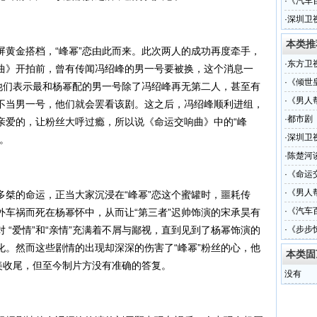
手
·
《汽车
·
深圳卫
本类推
屏黄金搭档，“峰幂”恋由此而来。此次两人的成功再度牵手，
·
东方卫
曲》开拍前，曾有传闻冯绍峰的男一号要被换，这个消息一
·
《倾世
，他们表示最和杨幂配的男一号除了冯绍峰再无第二人，甚至有
·
《男人
不当男一号，他们就会罢看该剧。这之后，冯绍峰顺利进组，
·
都市剧
亲爱的，让粉丝大呼过瘾，所以说《命运交响曲》中的“峰
·
深圳卫
。
·
陈楚河
·
《命运
·
《男人
多桀的命运，正当大家沉浸在“峰幂”恋这个蜜罐时，噩耗传
手
·
《汽车
外车祸而死在杨幂怀中，从而让“第三者”迟帅饰演的宋承昊有
 “爱情”和“亲情”充满着不屑与鄙视，直到见到了杨幂饰演的
·
《步步
化。然而这些剧情的出现却深深的伤害了“峰幂”粉丝的心，他
本类固
美收尾，但至今制片方没有准确的答复。
没有