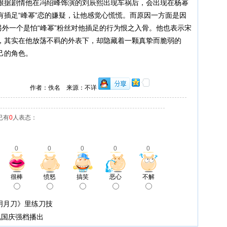
根据剧情他在冯绍峰饰演的刘辰熙出现车祸后，会出现在杨幂
有插足“峰幂”恋的嫌疑，让他感觉心慌慌。而原因一方面是因
另外一个是怕“峰幂”粉丝对他插足的行为恨之入骨。他也表示宋
，其实在他放荡不羁的外表下，却隐藏着一颗真挚而脆弱的
己的角色。
作者：佚名 来源：不详
已有
0
人表态：
0
0
0
0
0
很棒
愤怒
搞笑
恶心
不解
明月刀》里练刀技
视国庆强档播出