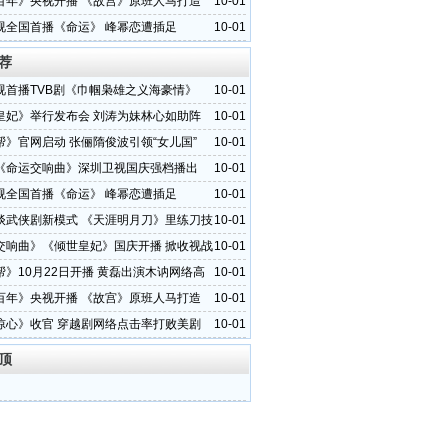
百年》央视开播 《故宫》原班人马打造
10-01
视全国首播《命运》 峰幂恋遭插足
10-01
荐
视首播TVB剧《巾帼枭雄之义海豪情》
10-01
皇妃》举行发布会 刘涛为妹林心如助阵
10-01
帮》官网启动 张俪隋俊波引领“女儿国”
10-01
《命运交响曲》深圳卫视国庆强档播出
10-01
视全国首播《命运》 峰幂恋遭插足
10-01
谈武侠剧新模式 《天涯明月刀》里练刀技
10-01
交响曲》《倾世皇妃》国庆开播 掀收视战
10-01
帮》10月22日开播 黄磊出演木讷网络高
10-01
百年》央视开播 《故宫》原班人马打造
10-01
惊心》收官 穿越剧网络点击率打败美剧
10-01
顶