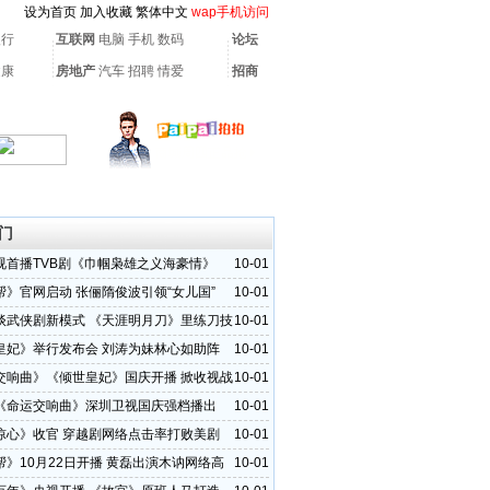
设为首页
加入收藏
繁体中文
wap手机访问
银行
互联网
电脑
手机
数码
论坛
健康
房地产
汽车
招聘
情爱
招商
门
视首播TVB剧《巾帼枭雄之义海豪情》
10-01
帮》官网启动 张俪隋俊波引领“女儿国”
10-01
谈武侠剧新模式 《天涯明月刀》里练刀技
10-01
皇妃》举行发布会 刘涛为妹林心如助阵
10-01
交响曲》《倾世皇妃》国庆开播 掀收视战
10-01
《命运交响曲》深圳卫视国庆强档播出
10-01
惊心》收官 穿越剧网络点击率打败美剧
10-01
帮》10月22日开播 黄磊出演木讷网络高
10-01