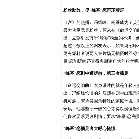
粉丝助阵，促“峰幂”恋再现荧屏
《宫》的热播让冯绍峰、杨幂成为了荧
最大功臣竟是粉丝，原来在《命运交响
出，立刻引发万千“峰幂”粉丝的不满
超过半数以上的网友表示，如果冯绍峰
更有爆料者说两人在片场无拍摄时互称
幂”恋能延续还真得多谢谢广大的粉丝呢
“峰幂”恋剧中遭拆散，第三者插足
《命运交响曲》本身讲述的就是年轻人
出，冯绍峰饰演的刘辰熙在剧中出现意
机可趁，宋承昊因为特殊的家庭环境，对
安琪，他那坚冰一般的心才得以慢慢融
们多次要求更改剧情，要求“峰幂”恋完
“峰幂”恋插足者大呼心慌慌