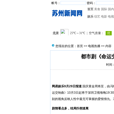
帐号：
密码：
首页
美食
国际
国内
娱乐
综艺
电影
电视
您现在的位置：
首页
>>
电视热播
>> 内容
都市剧《命运
时间：2
网易娱乐9月29日报道
国庆黄金周将至，由冯
运交响曲》10月3日起将于深圳卫视每晚19
刻的视角反映人性中最无可掌握的爱恨情仇。
剧情看点多，结局扑朔迷离