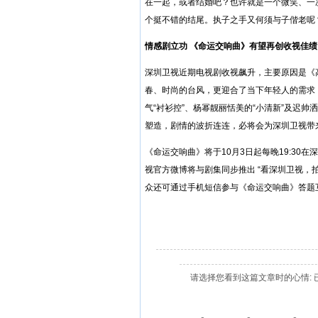
在一起，或者结婚吧？也许就是一个微笑、一
个挺不错的结尾。执子之手又何须与子偕老呢
情感剧立功
《命运交响曲》有望再创收视佳绩
深圳卫视近期电视剧收视飙升，主要原因是《
春、时尚的台风，更迎合了当下年轻人的需求
气“衬衫控”、杨幂靓丽恬美的“小清新”及迟
塑造，剧情的波折连连，必将会为深圳卫视带
《命运交响曲》将于10月3日起每晚19:3
视官方微博将与剧集同步推出 “看深圳卫视，拍
众还可通过手机短信参与《命运交响曲》答题
请选择您看到这篇文章时的心情: 