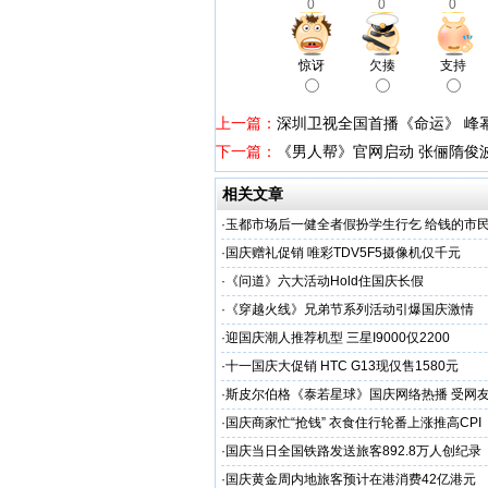
0
0
0
惊讶
欠揍
支持
上一篇：
深圳卫视全国首播《命运》 峰
下一篇：
《男人帮》官网启动 张俪隋俊波
相关文章
·
玉都市场后一健全者假扮学生行乞 给钱的市
·
国庆赠礼促销 唯彩TDV5F5摄像机仅千元
·
《问道》六大活动Hold住国庆长假
·
《穿越火线》兄弟节系列活动引爆国庆激情
·
迎国庆潮人推荐机型 三星I9000仅2200
·
十一国庆大促销 HTC G13现仅售1580元
·
斯皮尔伯格《泰若星球》国庆网络热播 受网
·
国庆商家忙“抢钱” 衣食住行轮番上涨推高CPI
·
国庆当日全国铁路发送旅客892.8万人创纪录
·
国庆黄金周内地旅客预计在港消费42亿港元