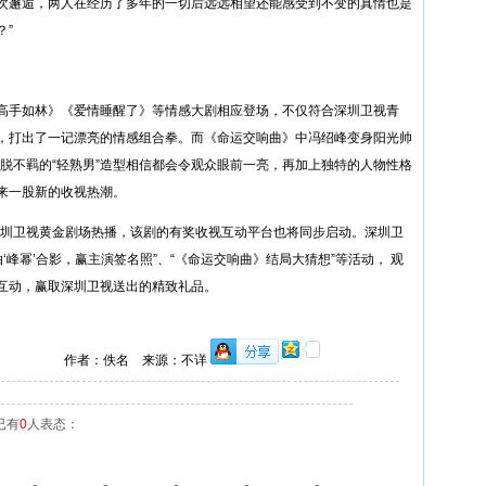
次邂逅，两人在经历了多年的一切后远远相望还能感受到不变的真情也是
？”
高手如林》《爱情睡醒了》等情感大剧相应登场，不仅符合深圳卫视青
，打出了一记漂亮的情感组合拳。而《命运交响曲》中冯绍峰变身阳光帅
帅洒脱不羁的“轻熟男”造型相信都会令观众眼前一亮，再加上独特的人物性格
来一股新的收视热潮。
0在深圳卫视黄金剧场热播，该剧的有奖收视互动平台也将同步启动。深圳卫
‘峰幂’合影，赢主演签名照”、“《命运交响曲》结局大猜想”等活动， 观
互动，赢取深圳卫视送出的精致礼品。
作者：佚名 来源：不详
已有
0
人表态：