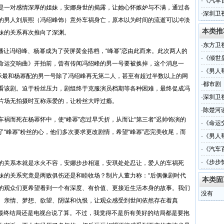
手
·
《汽车
是一对感情深厚的姐妹，安娜身世的揭露，让她心怀嫉妒与不满，通过各
·
深圳卫
的男人刘辰熙（冯绍峰饰）意外车祸身亡，原本以为时间的流逝可以冲淡
本类推
妹的关系再次推向了深渊。
·
东方卫
热播让冯绍峰、杨幂成为了荧屏黄金搭档，“峰幂”恋由此而来。此次两人的
·
《倾世
命运交响曲》开拍前，曾有传闻冯绍峰的男一号要被换掉，这个消息一
·
《男人
表示最和杨幂配的男一号除了冯绍峰再无第二人，甚至有超过半数以上的网
·
都市剧
看该剧。迫于粉丝压力，剧组终于克服演员档期等各种困难，最终促成冯
·
深圳卫
片场无拍摄时互称亲爱的，让粉丝大呼过瘾。
·
陈楚河
祸而死在杨幂怀中，使“峰幂”恋过早夭折，从而让“第三者”迟帅饰演的
·
《命运
“峰幂”粉丝的心，他们多次要求更改剧情，希望“峰幂”恋完美收尾，而
·
《男人
手
·
《汽车
·
《步步
的关系本就是水火不容，安娜步步相逼，安琪处处忍让，爱人的车祸死
妹的关系究竟是两败俱伤还是和睦收场？制片人董力称：“后偶像剧时代
本类固
的观众们更希望看到一个有深度、有价值、更接近生活本身的故事。我们
没有
、亲情、梦想、欲望、阴谋和仇恨，让观众感受到世间依然存在着真
但最终结局还是电视台说了算。不过，我觉得不是所有美好的结局都是要抱