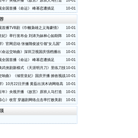
百年》央视开播 《故宫》原班人马打造
10-01
视全国首播《命运》 峰幂恋遭插足
10-01
荐
视首播TVB剧《巾帼枭雄之义海豪情》
10-01
皇妃》举行发布会 刘涛为妹林心如助阵
10-01
帮》官网启动 张俪隋俊波引领“女儿国”
10-01
《命运交响曲》深圳卫视国庆强档播出
10-01
视全国首播《命运》 峰幂恋遭插足
10-01
谈武侠剧新模式 《天涯明月刀》里练刀技
10-01
交响曲》《倾世皇妃》国庆开播 掀收视战
10-01
帮》10月22日开播 黄磊出演木讷网络高
10-01
百年》央视开播 《故宫》原班人马打造
10-01
惊心》收官 穿越剧网络点击率打败美剧
10-01
顶