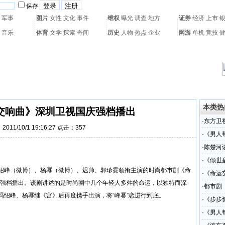
保存
军事
图片
女性
文化
事件
维权
曝光
调查
地方
证券
经济
上市
音乐
体育
文学
探索
奇闻
历史
人物
热点
企业
网游
单机
竞技
热门搜索：
网页游戏
火箭球赛
热门音乐
2011世界杯
亚运会
黄海军演
本类热
交响曲》深圳卫视国庆强档播出
·
东方卫
011/10/1 19:16:27 点击：
357
·
《男人
·
陈楚河
·
《倾世
绍峰（
微博
）、杨幂（
微博
）、迟帅、郭珍霓领衔主演的时尚都市剧《命
·
《命运
:30强档播出。该剧讲述的是时尚圈中几个年轻人多舛的命运，以独特而深
·
都市剧
冯绍峰、杨幂继《宫》后再度携手出演，将“峰幂”恋进行到底。
·
《步步
·
《男人