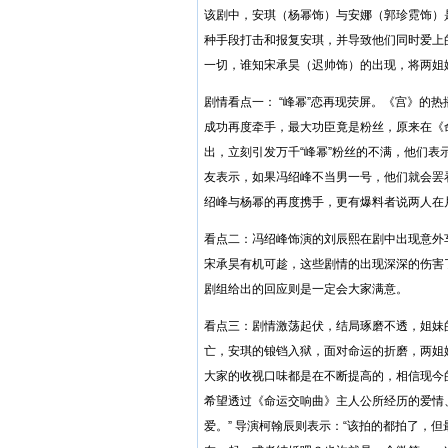
该剧中，安琪（杨幂饰）与安娜（郭珍霓饰）
种手段打击和报复安琪，并导致他们同时爱上
一切，谁知宋承昊（迟帅饰）的出现，将两姐
剧情看点一： “峰幂”恋再现荧屏。《宫》的
成功再度牵手，最大功臣竟是粉丝，原来在《
出，立刻引发万千“峰幂”粉丝的不满，他们
友表示，如果冯绍峰不当男一号，他们就会罢
绍峰与杨幂的再度携手，更有爆料者说两人在
看点二：冯绍峰饰演的刘辰熙在剧中出现意外车
宋承昊有机可趁，这些剧情的出现深深的伤害了
剧组给出的回应则是一定会大家满意。
看点三：剧情激荡起伏，结局琢磨不透，姐妹
亡，安琪的锒铛入狱，面对命运的折磨，两姐
大家的收视口味都是在不断提高的，相信现今
希望透过《命运交响曲》主人公所经历的爱情
爱。” 导演柯翰辰则表示：“该拍的都拍了，