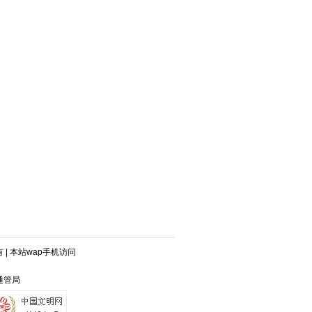
有
|
本站wap手机访问
通管局