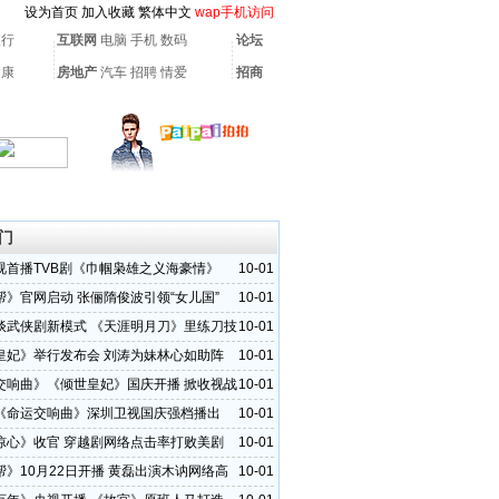
设为首页
加入收藏
繁体中文
wap手机访问
银行
互联网
电脑
手机
数码
论坛
健康
房地产
汽车
招聘
情爱
招商
门
视首播TVB剧《巾帼枭雄之义海豪情》
10-01
帮》官网启动 张俪隋俊波引领“女儿国”
10-01
谈武侠剧新模式 《天涯明月刀》里练刀技
10-01
皇妃》举行发布会 刘涛为妹林心如助阵
10-01
交响曲》《倾世皇妃》国庆开播 掀收视战
10-01
《命运交响曲》深圳卫视国庆强档播出
10-01
惊心》收官 穿越剧网络点击率打败美剧
10-01
帮》10月22日开播 黄磊出演木讷网络高
10-01