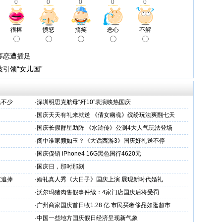
0
0
0
0
0
很棒
愤怒
搞笑
恶心
不解
幂恋遭插足
引领“女儿国”
民不少
·
深圳明思克航母“歼10”表演映热国庆
·
国庆天天有礼来就送 《倩女幽魂》缤纷玩法爽翻七天
·
国庆长假群星助阵 《水浒传》公测4大人气玩法登场
·
阁中谁家颜如玉？《大话西游3》国庆好礼送不停
·
国庆促销 iPhone4 16G黑色国行4620元
·
国庆日，那时那刻
友追捧
·
婚礼真人秀《大日子》国庆上演 展现新时代婚礼
·
沃尔玛猪肉售假事件续：4家门店国庆后将受罚
·
广州商家国庆首日收1.28 亿 市民买奢侈品如逛超市
·
中国一些地方国庆假日经济呈现新气象